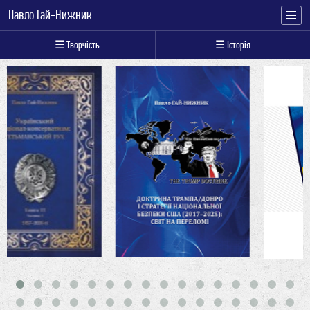
Павло Гай-Нижник
☰ Творчість
☰ Історія