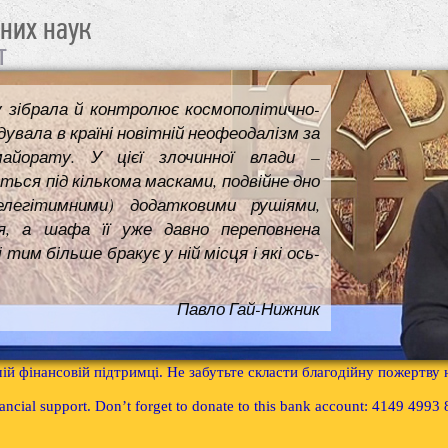
чних наук
т
у зібрала й контролює космополітично-
увала в країні новітній неофеодалізм за
майорату. У цієї злочинної влади –
ться під кількома масками, подвійне дно
елегітимними) додатковими рушіями,
я, а шафа її уже давно переповнена
им більше бракує у ній місця і які ось-
Павло Гай-Нижник
ій фінансовій підтримці. Не забутьте скласти благодійну пожертву
inancial support. Don’t forget to donate to this bank account: 4149 499