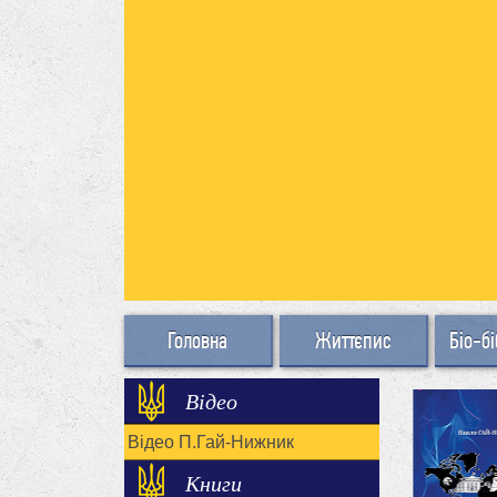
Головна
Життєпис
Біо-бі
Відео
Відео П.Гай-Нижник
Книги