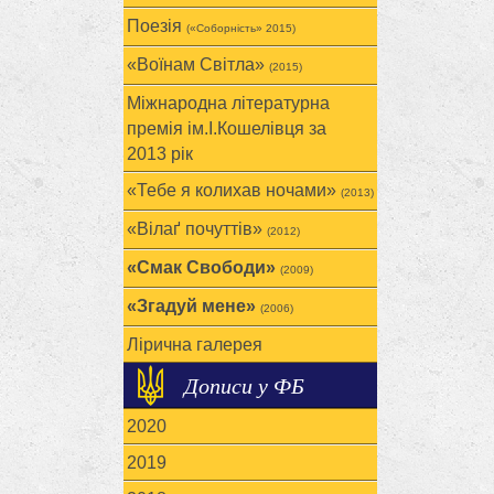
Поезія
(«Соборність» 2015)
«Воїнам Cвітла»
(2015)
Міжнародна літературна
премія ім.І.Кошелівця за
2013 рік
«Тебе я колихав ночами»
(2013)
«Вілаґ почуттів»
(2012)
«Смак Свободи»
(2009)
«Згадуй мене»
(2006)
Лірична галерея
Дописи у ФБ
2020
2019