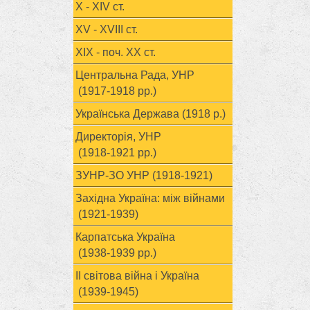
X - XIV ст.
XV - XVIII ст.
ХІХ - поч. ХХ ст.
Центральна Рада, УНР
(1917-1918 рр.)
Українська Держава (1918 р.)
Директорія, УНР
(1918-1921 рр.)
ЗУНР-ЗО УНР (1918-1921)
Західна Україна: між війнами
(1921-1939)
Карпатська Україна
(1938-1939 рр.)
ІІ світова війна і Україна
(1939-1945)