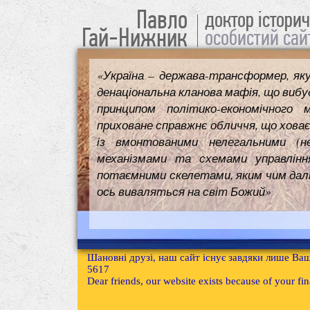
Павло
доктор істори
Гай-Нижник
особистий сай
«Україна – держава-трансформер, як
денаціональна кланова мафія, що вибуд
принципом політико-економічного 
приховане справжнє обличчя, що ховає
із вмонтованими нелегальними (н
механізмами та схемами управлінн
потаємними скелетами, яким чим далі т
ось виваляться на світ Божий»
Шановні друзі, наш сайт існує завдяки лише Ваш
5617
Dear friends, our website exists because of your f