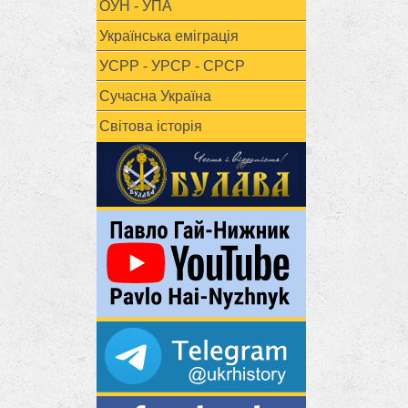
ОУН - УПА
Українська еміграція
УСРР - УРСР - СРСР
Сучасна Україна
Світова історія