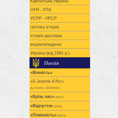
Карпатська Україна
ОУН - УПА
УСРР - УРСР
світова історія
історія діаспори
енциклопедичні
Україна (від 1991 р.)
Поезія
«Вічність»
«À Jeanne d’Arc»
(Le Porche, 2022/2023)
«Крізь час»
(2022)
«Відчуття»
(2020)
«Плинність»
(2015)