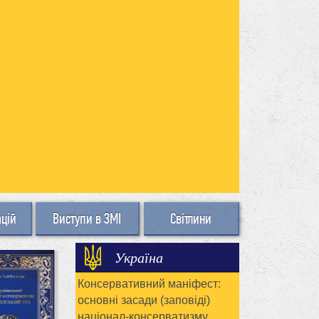
ацій
Виступи в ЗМІ
Світлини
Україна
Консервативний маніфест:
основні засади (заповіді)
націонал-консерватизму