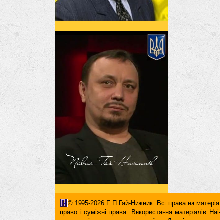
© 1995-2026 П.П.Гай-Нижник. Всі права на матеріал
право і суміжні права. Використання матерiалiв H
письмової згоди власника сайту. Для iнтернет-ви
гіперпосилання повинні міститися виключно в першом