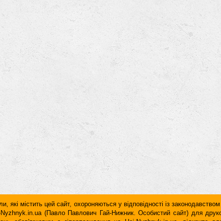
и, які містить цей сайт, охороняються у відповідності із законодавством
ai-Nyzhnyk.in.ua (Павло Павлович Гай-Нижник. Особистий сайт) для дру
дань обов'язковим є гiперпосилання на Hai-Nyzhnyk.in.ua, відкрите 
у чи в другому абзаці тексту.