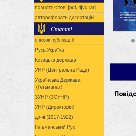
повнотекстові [pdf, djvu,rar]
автореферати дисертацій
Статті
список публікацій
Русь-Україна
Козацька держава
УНР (Центральна Рада)
Українська Держава
(Гетьманат)
Повід
ЗУНР (ЗОУНР)
УНР (Директорія)
діячі (1917-1922)
Гетьманський Рух