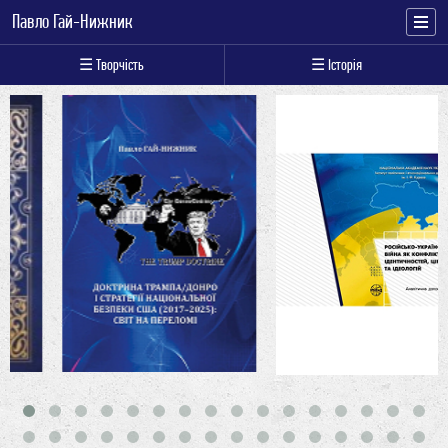
Павло Гай-Нижник
☰ Творчість
☰ Історія