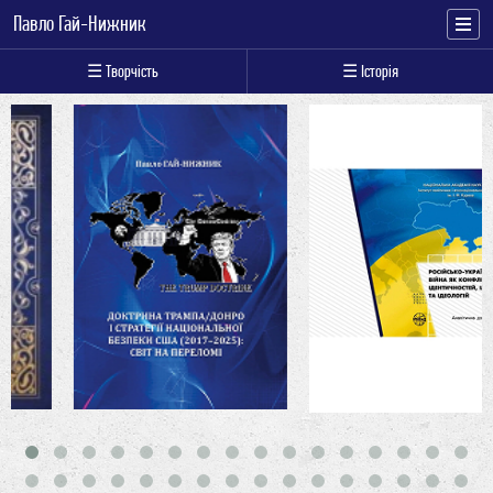
Павло Гай-Нижник
☰ Творчість
☰ Історія