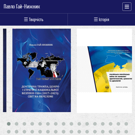
Павло Гай-Нижник
☰ Творчість
☰ Історія