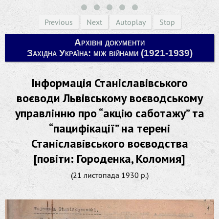
Previous
Next
Autoplay
Stop
Архівні документи
Західна Україна: між війнами (1921-1939)
Інформація Станіславівського
воєводи Львівському воєводському
управлінню про “акцію саботажу” та
“пацифікації” на терені
Станіславівського воєводства
[повіти: Городенка, Коломия]
(21 листопада 1930 р.)