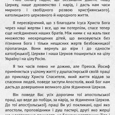
Церкву, наше духовенство і нарід, і дасть нам часи
мирного і свобідного розвою христ[иянського].
католицького церковного й народного життя.
Я пересвідчений, що з благодати Ісуса Христа Бога
через наші жертви і все, що ми потерпіли, спасе тепер
єще нез’єдинених наших братів. Між ними є на жаль таке
множество неохрещених дітей, що виховуються без
пізнання Бога і тільки нещасних жертв безбожницкої
пропаганди. Вони вернуть до віри і до єдности
катол[ицької]. Церкви і наша Церков пошириться на цілу
Україну і на цілу Росію.
Я тих часів певно не дожию, але Преосв. Йосиф
приміняється у цілому житті у душпастирській своїй праці
до прикладу Христа Спасителя, який життя віддав за
спасення людей, поведе заступи Апостолів, який Бог нам
дасть до довершення великого діла з’єдинення Церков.
Він поведе Вас усіх дорогами тої апостольської
праці, що веде до побіди, за нарід, за з’єдинення Церков.
До тої апост[ольської]. праці Ви усі покликані, одні яко
апостоли, проповідники і душ пастирі, другі яко жерці
що у всепалення приносять на Божому жертвенику Тіло і