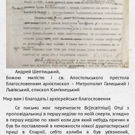
Андрей Шептицький,
Божою милістю і св. Апостольського престола
благословенням архієпископ – Митрополит Галицький і
Львівський, єпископ Кам’янецький
Мир вам і благодать і архієрейське благословення
Се письмо моє перечитаєте Вс[есвітліші] Отці з
проповідальниці в першу неділю по моїй смерти, зглядно
в першу неділю по хвилі коли для який небудь причин я
був би поставлений в неможности ніякої душпастирської
праці в Єпархії, себто колиби я був ув’язнений,