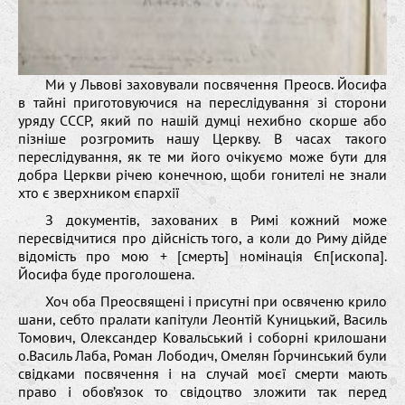
Ми у Львові заховували посвячення Преосв. Йосифа
в тайні приготовуючися на переслідування зі сторони
уряду СССР, який по нашій думці нехибно скорше або
пізніше розгромить нашу Церкву. В часах такого
переслідування, як те ми його очікуємо може бути для
добра Церкви річею конечною, щоби гонителі не знали
хто є зверхником єпархії
З документів, захованих в Римі кожний може
пересвідчитися про дійсність того, а коли до Риму дійде
відомість про мою + [смерть] номінація Єп[ископа].
Йосифа буде проголошена.
Хоч оба Преосвящені і присутні при освяченю крило
шани, себто пралати капітули Леонтій Куницький, Василь
Томович, Олександер Ковальський і соборні крилошани
о.Василь Лаба, Роман Лободич, Омелян Ґорчинський були
свідками посвячення і на случай моєї смерти мають
право і обов’язок то свідоцтво зложити так перед