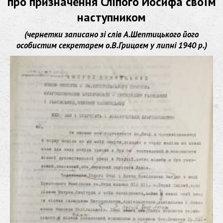
про призначення Сліпого Йосифа своїм
наступником
(чернетки записано зі слів А.Шептицького його
особистим секретарем о.В.Грицаєм у липні 1940 р.)