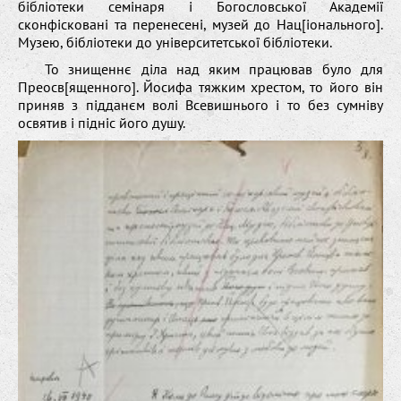
бібліотеки семінаря і Богословської Академії
сконфісковані та перенесені, музей до Нац[іонального].
Музею, бібліотеки до університетської бібліотеки.
То знищеннє діла над яким працював було для
Преосв[ященного]. Йосифа тяжким хрестом, то його він
приняв з підданєм волі Всевишнього і то без сумніву
освятив і підніс його душу.