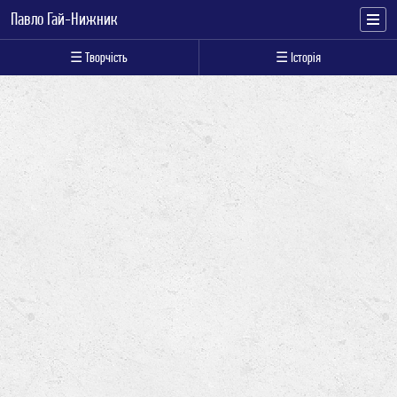
Павло Гай-Нижник
☰ Творчість
☰ Історія