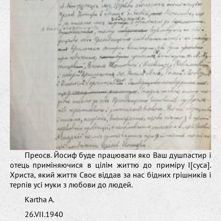
Преосв. Йосиф буде працювати яко Ваш душпастир і
отець приміняючися в цілім життю до приміру І[суса].
Христа, який життя Своє віддав за нас бідних грішників і
терпів усі муки з любови до людей.
Kartha A.
26.VII.1940