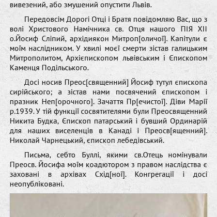
вивезений, або змушений опустити Львів.
Передовсім Дорогі Отці і Братя повідомляю Вас, що з
волі Христового Намічника св. Отця нашого ПІЯ XII
о.Йосиф Сліпий, архідиякон Митроп[оличої]. Капітули є
моїм наслідником. У хвилі моєї смерти зістав галицьким
Митрополитом, Архієпископом львівським і Єпископом
Каменця Подільського.
Досі носив Преос[священний] Йосиф тутул єпископа
сирійського; а зістав нами посвячений єпископом і
празник Неп[орочного]. Зачаття Пр[ечистої]. Діви Марії
р.1939. У тій функції сосвятителями були Преосвященний
Никита Будка, Єпископ патарський і бувший Ординарій
для наших виселенців в Канаді і Преосв[ященний].
Николай Чарнецький, єпископ лебедівський.
Письма, себто Буллі, якими св.Отець номінували
Преосв. Йосифа моїм коадютором з правом наслідства є
заховані в архівах Схід[ної]. Конгрегації і досі
неопубліковані.