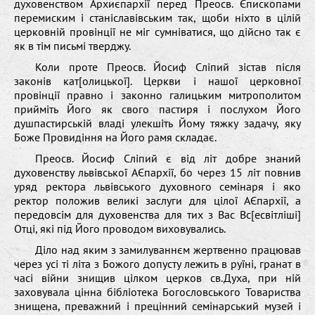
духовенством Архиєпархії перед Преосв. Єпископами
перемиским і станіславівським так, щоби ніхто в цілій
церковній провінції не міг сумніватися, що дійсно так є
як в тім письмі тверджу.
Коли проте Преосв. Йосиф Сліпий зістав після
законів кат[олицької]. Церкви і нашої церковної
провінції правно і законно галицьким митрополитом
прийміть Його як свого пастиря і послухом Його
душпастирській владі улекшіть Йому тяжку задачу, яку
Боже Провидіння на Його рамя складає.
Преосв. Йосиф Сліпий є від літ добре знаний
духовенству львівської АЄпархії, бо через 15 літ повнив
уряд ректора львівського духовного семінаря і яко
ректор положив великі заслуги для цілої АЄпархії, а
передовсім для духовенства для тих з Вас Вс[есвітліші]
Отці, які під Його проводом виховувались.
Діло над яким з замилуваннєм жертвенно працював
через усі ті літа з Божого допусту лежить в руїні, гранат в
часі війни знищив цілком церков св.Духа, при ній
заховувала цінна бібліотека Богословського Товариства
знищена, преважний і прецінний семінарський музей і