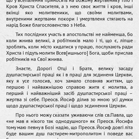
Кров Христа Спасителя, а з нею своє життя і кров, інші
вкінці яко молитвеники, що своїми молитвами,
внутреними жертвами покори і умертвленя стягають на
нарід Боже благословенство з Неба.
Тих послідних участь в апостольстві не найменша, бо
коли жнива великі, а робітників мало і ті, що є, ліпше
зроблять, коли місто кидатися у працю, послухають ради
Христа і підуть молити Всев[ишнього] Бога, щоби прислав
робітників на Свої жнива.
Знаєте, Дорогі Отці і Братя, велику засаду
душпастирської праці як і в праці для зєдиненя Церкви,
яку я усе голосив, хоч замало сповняв життям, що
першою і найважнішою справою житя є молитва, а
перший і найважніший засіб душпастирської праці –
жертва зі себе. Преосв. Йосиф ділив зо мною усї думки
щодо душпастирської праці і щодо зєдинення Церкви.
Про нього можу сказати уживаючи слів св.Павла, що
«не мав я нікого так однодушного» як Преосв. Йосифа
тому маю певну в Бозі надію, що Преосв. Йосиф довгі літа
буде вашим душ пастирем-митрополитом і поведе вас