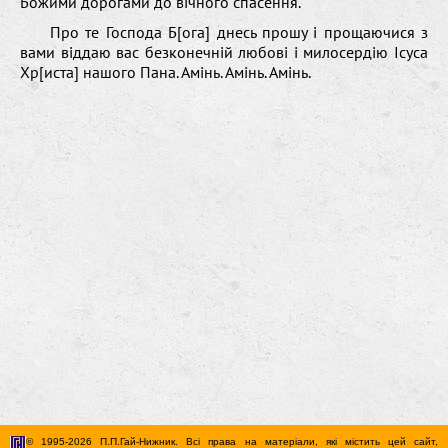
Божими дорогами до вічного спасення.
Про те Господа Б[ога] днесь прошу і прощаючися з
вами віддаю вас безконечній любові і милосердію Ісуса
Хр[иста] нашого Пана. Амінь. Амінь. Амінь.
© 1995-2026 П.П.Гай-Нижник. Всі права на матеріали, які містить цей сайт,