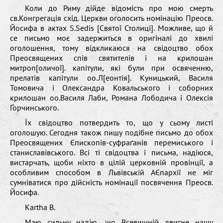
Коли до Риму дійде відомість про мою смерть
св.Конгрегація схід. Церкви оголосить номінацію Преосв.
Йосифа в актах S.Sedis [Святої Столиці]. Можливе, що й
се письмо моє задержиться в оригіналі до хвилі
оголошення, тому відкликаюся на свідоцтво обох
Преосвящених спів святителів і на крилошан
митроп[оличої]. капітули, які були при освяченню,
прелатів капітули оо.Л[еонтія]. Куницький, Василя
Томовича і Олександра Ковальського і соборних
крилошан оо.Василя Лаби, Романа Лободича і Олексія
Ґорчинського.
Їх свідоцтво потвердить то, що у сьому листі
оголошую. Сегодня також пишу подібне письмо до обох
Преосвящених Єпископів-суфраґанів перемиського і
станиславівського. Всі ті свідоцтва і письма, надіюся,
вистарчать, щоби ніхто в цілій церковній провінції, а
особливим способом в Львівській АЄпархії не міг
сумніватися про дійсність номінації посвячення Преосв.
Йосифа.
Kartha B.
Маю сильну надію, що Всевишній двигне нашу