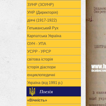
ЗУНР (ЗОУНР)
УНР (Директорія)
діячі (1917-1922)
Гетьманський Рух
Карпатська Україна
ОУН - УПА
УСРР - УРСР
світова історія
історія діаспори
енциклопедичні
Україна (від 1991 р.)
Поезія
«Вічність»