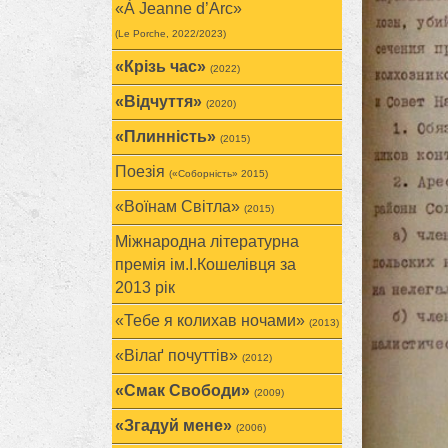
«À Jeanne d’Arc»
(Le Porche, 2022/2023)
«Крізь час»
(2022)
«Відчуття»
(2020)
«Плинність»
(2015)
Поезія
(«Соборність» 2015)
«Воїнам Cвітла»
(2015)
Міжнародна літературна
премія ім.І.Кошелівця за
2013 рік
«Тебе я колихав ночами»
(2013)
«Вілаґ почуттів»
(2012)
«Смак Свободи»
(2009)
«Згадуй мене»
(2006)