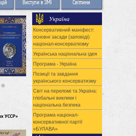
ацій
Виступи в ЗМІ
Світлини
Україна
Консервативний маніфест:
основні засади (заповіді)
націонал-консерватизму
Українська національна ідея
Програма - Україна
Позиції та завдання
українського консерватизму
Світ на переломі та Україна:
глобальні виклики і
національна безпека
Програма націонал-
ях УССР»
консервативної партії
«БУЛАВА»