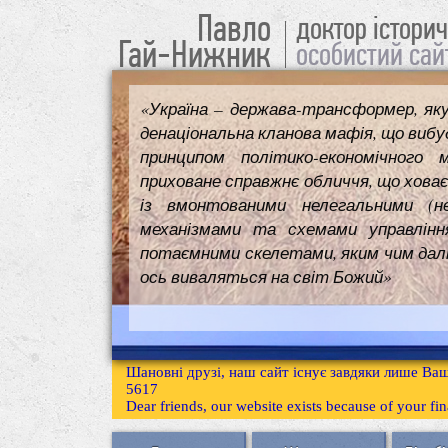
Павло
доктор істори
Гай-Нижник
особистий сай
«Україна – держава-трансформер, як
денаціональна кланова мафія, що вибуд
принципом політико-економічного 
приховане справжнє обличчя, що ховає
із вмонтованими нелегальними (н
механізмами та схемами управлінн
потаємними скелетами, яким чим далі т
ось виваляться на світ Божий»
Шановні друзі, наш сайт існує завдяки лише Ваш
5617
Dear friends, our website exists because of your f