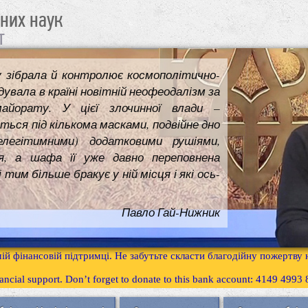
чних наук
т
у зібрала й контролює космополітично-
увала в країні новітній неофеодалізм за
майорату. У цієї злочинної влади –
ться під кількома масками, подвійне дно
елегітимними) додатковими рушіями,
я, а шафа її уже давно переповнена
им більше бракує у ній місця і які ось-
Павло Гай-Нижник
ій фінансовій підтримці. Не забутьте скласти благодійну пожертву
inancial support. Don’t forget to donate to this bank account: 4149 499