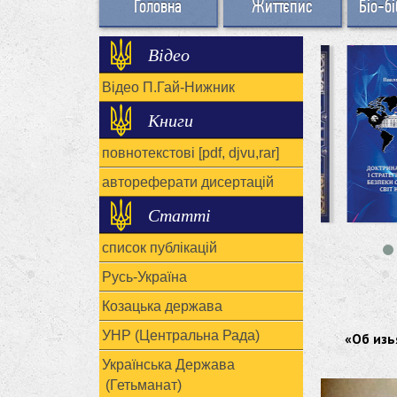
Головна
Життєпис
Біо-бі
Відео
Відео П.Гай-Нижник
Книги
повнотекстові [pdf, djvu,rar]
автореферати дисертацій
Статті
список публікацій
Русь-Україна
Козацька держава
УНР (Центральна Рада)
«Об изь
Українська Держава
(Гетьманат)