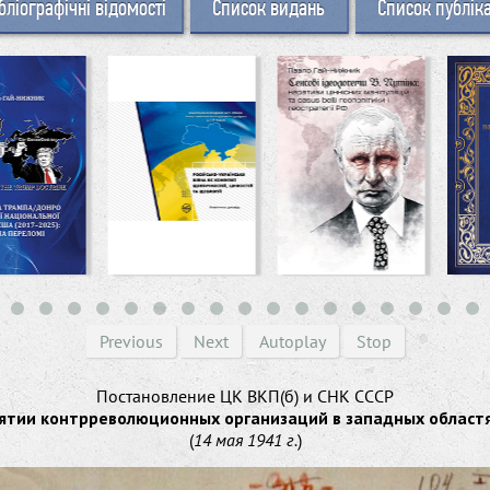
бліографічні відомості
Список видань
Список публік
Previous
Next
Autoplay
Stop
Постановление ЦК ВКП(б) и СНК СССР
ятии контрреволюционных организаций в западных област
(
14 мая 1941 г.
)