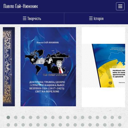
Павло Гай-Нижник
☰ Творчість
☰ Історія