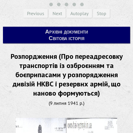
Previous
Next
Autoplay
Stop
Архівні документи
Світова історія
Розпордження (Про переадресовку
транспортів із озброєнням та
боєприпасами у розпорядження
дивізій НКВС і резервнх армій, що
наново формуються)
(9 липня 1941 р.)