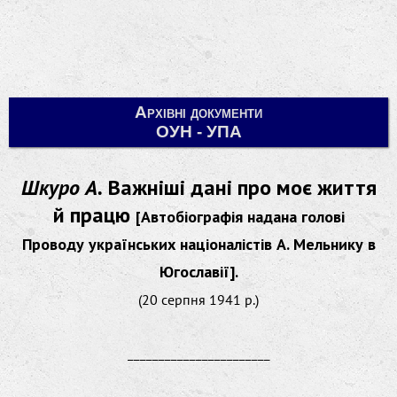
Архівні документи
ОУН - УПА
Шкуро А.
Важніші дані прo мoє життя
й працю
[Автобіографія надана голові
Проводу українських націоналістів А. Мельнику в
Югославії].
(20 серпня 1941 р.)
_______________________