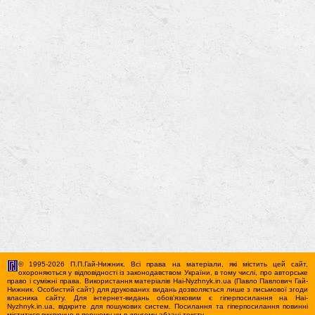
© 1995-2026 П.П.Гай-Нижник. Всі права на матеріали, які містить цей сайт,
охороняються у відповідності із законодавством України, в тому числі, про авторське
право і суміжні права. Використання матерiалiв Hai-Nyzhnyk.in.ua (Павло Павлович Гай-
Нижник. Особистий сайт) для друкованих видань дозволяється лише з письмової згоди
власника сайту. Для iнтернет-видань обов'язковим є гiперпосилання на Hai-
Nyzhnyk.in.ua, відкрите для пошукових систем. Посилання та гіперпосилання повинні
міститися виключно в першому чи в другому абзаці тексту.