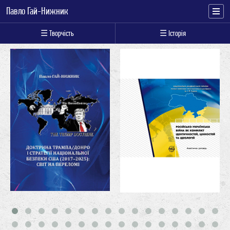
Павло Гай-Нижник
☰ Творчість
☰ Історія