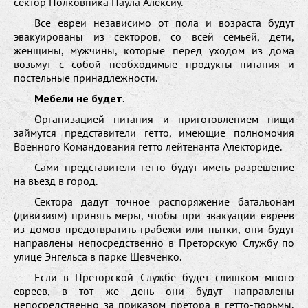
сектор Полковника Паула Aлексиу.
Все евреи независимо от пола и возраста будут
эвакуированы из секторов, со всей семьей, дети,
женщины, мужчины, которые перед уходом из дома
возьмут с собой необходимые продукты питания и
постельные принадлежности.
Мебели не будет
.
Организацией питания и приготовлением пищи
займутся представители гетто, имеющие полномочия
Военного Командования гетто лейтенанта Aлeкториде.
Сами представители гетто будут иметь разрешение
на въезд в город.
Сектора дадут точное распоряжение батальонам
(дивизиям) принять меры, чтобы при эвакуации евреев
из домов предотвратить грабежи или пытки, они будут
направлены непосредственно в Преторскую Службу по
улице Энгельса в парке Шевченко.
Если в Преторской Службе будет слишком много
евреев, в тот же день они будут направлены
непосредственно за приказом претора в гетто-тюрьмы,