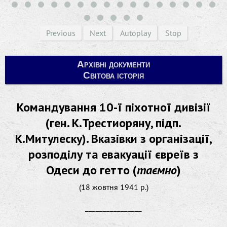
Previous
Next
Autoplay
Stop
Архівні документи
Світова історія
Командування 10-ї піхотної дивізії
(ген. К.Трестиоряну, підп.
К.Митулеску). Вказівки з організації,
розподілу та евакуації євреїв з
Одеси до гетто (
таємно
)
(18 жовтня 1941 р.)
________________