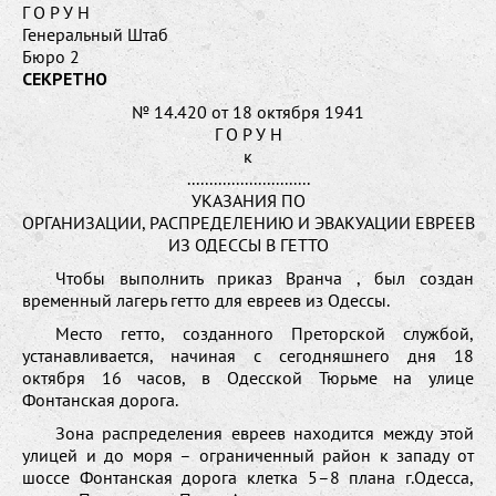
Г О Р У Н
Генеральный Штаб
Бюро 2
СЕКРЕТНО
№ 14.420 от 18 октября 1941
Г О Р У Н
к
............................
УКАЗАНИЯ ПО
ОРГАНИЗАЦИИ, РАСПРЕДЕЛЕНИЮ И ЭВАКУАЦИИ ЕВРЕЕВ
ИЗ ОДЕССЫ В ГЕТТО
Чтобы выполнить приказ Вранча , был создан
временный лагерь гетто для евреев из Одессы.
Место гетто, созданного Преторской службой,
устанавливается, начиная с сегодняшнего дня 18
октября 16 часов, в Одесской Тюрьме на улице
Фонтанская дорога.
Зона распределения евреев находится между этой
улицей и до моря – ограниченный район к западу от
шоссе Фонтанская дорога клетка 5–8 плана г.Одесса,