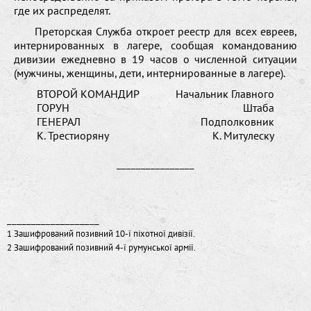
где их распределят.
Преторская Служба откроет реестр для всех евреев,
интернированных в лагере, сообщая командованию
дивизии ежедневно в 19 часов о численной ситуации
(мужчины, женщины, дети, интернированные в лагере).
ВТОРОЙ КОМАНДИР
Начальник Главного
ГОРУН
Штаба
ГЕНЕРАЛ
Подполковник
К. Трестиоряну
К. Митулеску
________________
___________________
1 Зашифрований позивний 10-ї піхотної дивізії.
2 Зашифрований позивний 4-ї румунської армії.