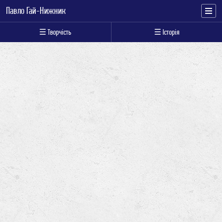
Павло Гай-Нижник
☰ Творчість
☰ Історія