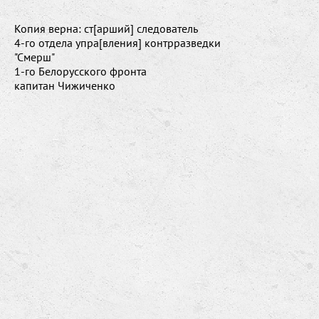
Копия верна: ст[арший] следователь
4-го отдела упра[вления] контрразведки
"Смерш"
1-го Белорусского фронта
капитан Чижиченко