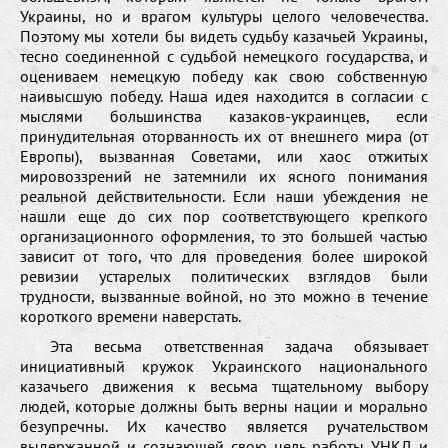
Украины, но и врагом культуры целого человечества.
Поэтому мы хотели бы видеть судьбу казачьей Украины,
тесно соединенной с судьбой немецкого государства, и
оцениваем немецкую победу как свою собственную
наивысшую победу. Наша идея находится в согласии с
мыслями большинства казаков-украинцев, если
принудительная оторванность их от внешнего мира (от
Европы), вызванная Советами, или хаос отжитых
мировоззрений не затемнили их ясного понимания
реальной действительности. Если наши убеждения не
нашли еще до сих пор соответствующего крепкого
организационного оформления, то это большей частью
зависит от того, что для проведения более широкой
ревизии устарелых политических взглядов были
трудности, вызванные войной, но это можно в течение
короткого времени наверстать.
Эта весьма ответственная задача обязывает
инициативный кружок Украинского национального
казачьего движения к весьма тщательному выбору
людей, которые должны быть верны нации и морально
безупречны. Их качество является ручательством
выдержанной и сознающей свою цель работы УНКД и