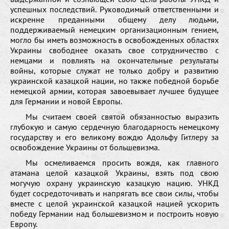
успешных последствий. Руководимый ответственными и
искренне преданными общему делу людьми,
поддерживаемый немецким организационным гением,
могло бы иметь возможность в освобожденных областях
Украины свободнее оказать свое сотрудничество с
немцами и повлиять на окончательные результаты
войны, которые служат не только добру и развитию
украинской казацкой нации, но также победной борьбе
немецкой армии, которая завоевывает лучшее будущее
для Германии и новой Европы.
Мы считаем своей святой обязанностью выразить
глубокую и самую сердечную благодарность немецкому
государству и его великому вождю Адольфу Гитлеру за
освобождение Украины от большевизма.
Мы осмеливаемся просить вождя, как главного
атамана целой казацкой Украины, взять под свою
могучую охрану украинскую казацкую нацию. УНКД
будет сосредоточивать и напрягать все свои силы, чтобы
вместе с целой украинской казацкой нацией ускорить
победу Германии над большевизмом и построить новую
Европу.