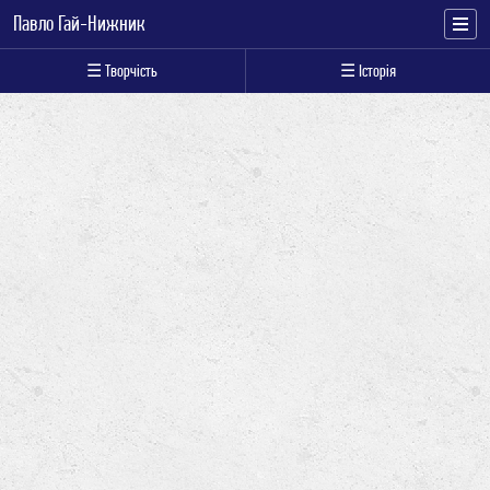
Павло Гай-Нижник
☰ Творчість
☰ Історія