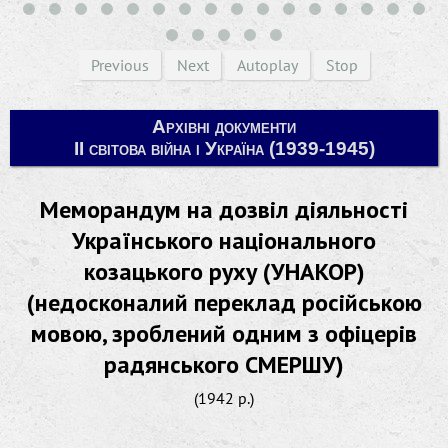
Previous
Next
Autoplay
Stop
Архівні документи
ІІ світова війна і Україна (1939-1945)
Меморандум на дозвіл діяльності
Українського національного
козацького руху (УНАКОР)
(недосконалий переклад російською
мовою, зроблений одним з офіцерів
радянського СМЕРШУ)
(1942 р.)