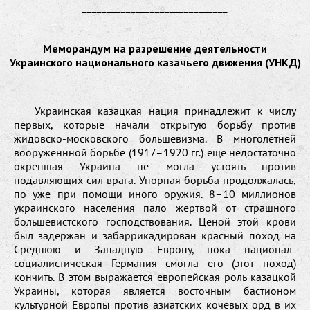
______________________________
Меморандум на разрешение деятельности
Украинского национального казачьего движения (УНКД)
Украинская казацкая нация принадлежит к числу
первых, которые начали открытую борьбу против
жидовско-московского большевизма. В многолетней
вооруженнной борьбе (1917–1920 гг.) еще недостаточно
окрепшая Украина не могла устоять против
подавляющих сил врага. Упорная борьба продолжалась,
по уже при помощи иного оружия. 8–10 миллионов
украинского населения пало жертвой от страшного
большевистского господствования. Ценой этой крови
был задержан и забаррикадирован красный поход на
Среднюю и Западную Европу, пока национал-
социалистическая Германия смогла его (этот поход)
кончить. В этом выражается европейская роль казацкой
Украины, которая является восточным бастионом
культурной Европы против азиатских кочевых орд в их