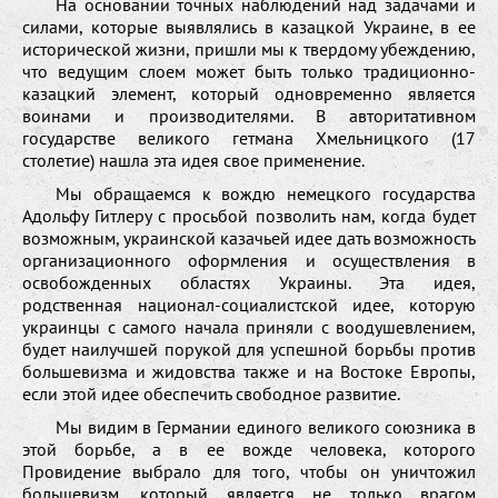
На основании точных наблюдений над задачами и
силами, которые выявлялись в казацкой Украине, в ее
исторической жизни, пришли мы к твердому убеждению,
что ведущим слоем может быть только традиционно-
казацкий элемент, который одновременно является
воинами и производителями. В авторитативном
государстве великого гетмана Хмельницкого (17
столетие) нашла эта идея свое применение.
Мы обращаемся к вождю немецкого государства
Адольфу Гитлеру с просьбой позволить нам, когда будет
возможным, украинской казачьей идее дать возможность
организационного оформления и осуществления в
освобожденных областях Украины. Эта идея,
родственная национал-социалистской идее, которую
украинцы с самого начала приняли с воодушевлением,
будет наилучшей порукой для успешной борьбы против
большевизма и жидовства также и на Востоке Европы,
если этой идее обеспечить свободное развитие.
Мы видим в Германии единого великого союзника в
этой борьбе, а в ее вожде человека, которого
Провидение выбрало для того, чтобы он уничтожил
большевизм, который является не только врагом