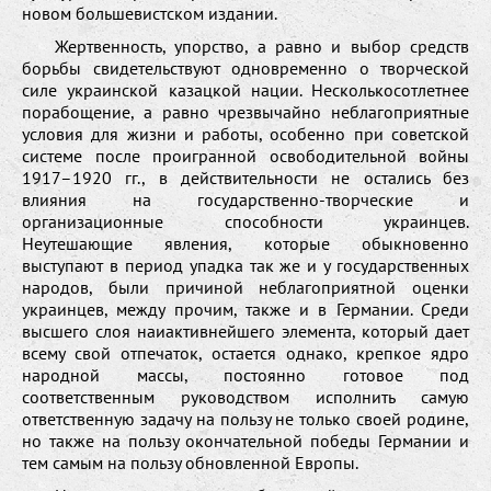
новом большевистском издании.
Жертвенность, упорство, а равно и выбор средств
борьбы свидетельствуют одновременно о творческой
силе украинской казацкой нации. Несколькосотлетнее
порабощение, а равно чрезвычайно неблагоприятные
условия для жизни и работы, особенно при советской
системе после проигранной освободительной войны
1917–1920 гг., в действительности не остались без
влияния на государственно-творческие и
организационные способности украинцев.
Неутешающие явления, которые обыкновенно
выступают в период упадка так же и у государственных
народов, были причиной неблагоприятной оценки
украинцев, между прочим, также и в Германии. Среди
высшего слоя наиактивнейшего элемента, который дает
всему свой отпечаток, остается однако, крепкое ядро
народной массы, постоянно готовое под
соответственным руководством исполнить самую
ответственную задачу на пользу не только своей родине,
но также на пользу окончательной победы Германии и
тем самым на пользу обновленной Европы.