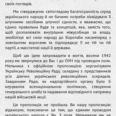
своїх поглядів.
Ми стверджуємо світоглядову багатогранність серед
українського народу й не бачимо потреби ліквідувати її
штучними засобами штучної єдности, а вважаємо, що
єдино правильна буде та концепція, яка, замість того,
щоб розпалювати внутрішню міжусобицю за владу,
змобілізує всі сили народу до боротьби насамперед з
зовнішніми ворогами та підпорядкує її не тій чи тій
партії, а маєстатові нації й держави.
Щоб цю ідею запровадити в життя, восени 1942
року ми звернулися до Вас і до ОУН під проводом полк.
Мельника з офіційною пропозицією зорганізувати
Українську Революційну Раду, складену з представників
усіх діючих українських революційних осередків.
Завданням Ради, як надпартійного органу було б
керування всенаціональною політикою, створення
генерального штабу та надавання відповідного напрямку
нашій військовій акції.
Ця пропозиція не пройшла. Ви нашу пропозицію
відкинули, пояснюючи це тим, що єдиним проводом
українського народу є Ви. З полк. Мельником ми не