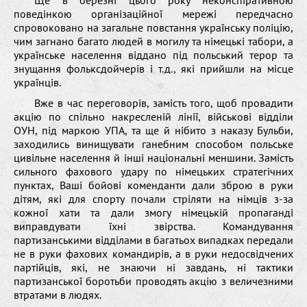
Ще в березні цього року неконспіративною
поведінкою організаційної мережі передчасно
спровоковано на загальне повстання українську поліцію,
чим загнано багато людей в могилу та німецькі табори, а
українське населення віддано під польський терор та
знущання фольксдойчерів і т.д., які прийшли на місце
українців.
Вже в час переговорів, замість того, щоб провадити
акцію по спільно накресленій лінії, військові відділи
ОУН, під маркою УПА, та ще й нібито з наказу Бульби,
заходились винищувати ганебним способом польське
цивільне населення й інші національні меншини. Замість
сильного фахового удару по німецьких стратегічних
пунктах, Ваші бойові коменданти дали зброю в руки
дітям, які для спорту почали стріляти на німців з-за
кожної хати та дали змогу німецькій пропаганді
виправдувати їхні звірства. Командування
партизанськими відділами в багатьох випадках передали
не в руки фахових командирів, а в руки недосвідчених
партійців, які, не знаючи ні завдань, ні тактики
партизанської боротьби проводять акцію з величезними
втратами в людях.