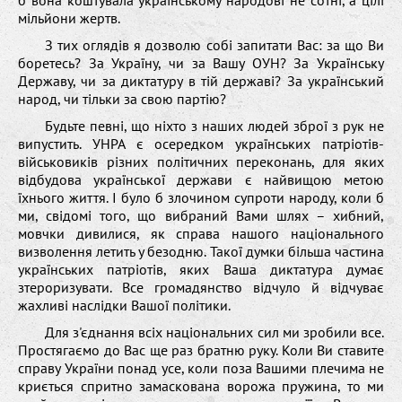
б вона коштувала українському народові не сотні, а цілі
мільйони жертв.
З тих оглядів я дозволю собі запитати Вас: за що Ви
боретесь? За Україну, чи за Вашу ОУН? За Українську
Державу, чи за диктатуру в тій державі? За український
народ, чи тільки за свою партію?
Будьте певні, що ніхто з наших людей зброї з рук не
випустить. УНРА є осередком українських патріотів-
військовиків різних політичних переконань, для яких
відбудова української держави є найвищою метою
їхнього життя. І було б злочином супроти народу, коли б
ми, свідомі того, що вибраний Вами шлях – хибний,
мовчки дивилися, як справа нашого національного
визволення летить у безодню. Такої думки більша частина
українських патріотів, яких Ваша диктатура думає
зтероризувати. Все громадянство відчуло й відчуває
жахливі наслідки Вашої політики.
Для з'єднання всіх національних сил ми зробили все.
Простягаємо до Вас ще раз братню руку. Коли Ви ставите
справу України понад усе, коли поза Вашими плечима не
криється спритно замаскована ворожа пружина, то ми