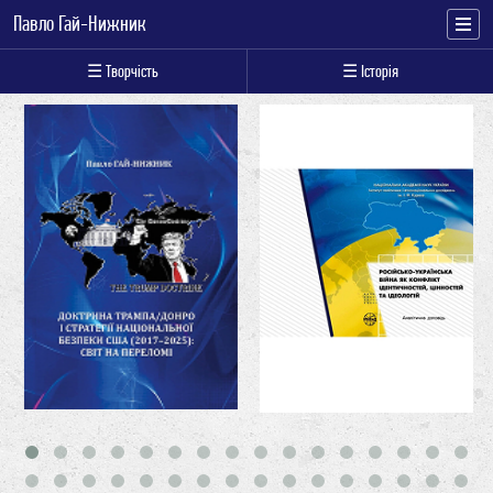
Павло Гай-Нижник
☰ Творчість
☰ Історія