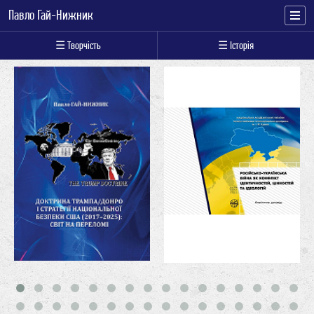
Павло Гай-Нижник
☰ Творчість
☰ Історія