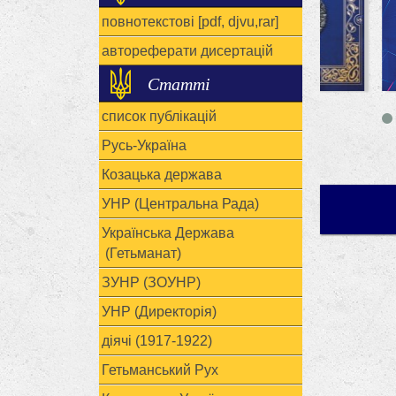
повнотекстові [pdf, djvu,rar]
автореферати дисертацій
Статті
список публікацій
Русь-Україна
Козацька держава
УНР (Центральна Рада)
Українська Держава
(Гетьманат)
ЗУНР (ЗОУНР)
УНР (Директорія)
діячі (1917-1922)
Гетьманський Рух