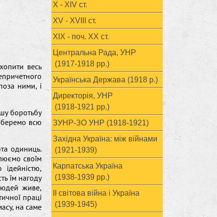
X - XIV ст.
XV - XVIII ст.
ХІХ - поч. ХХ ст.
Центральна Рада, УНР
(1917-1918 рр.)
хопити весь
непричетного
Українська Держава (1918 р.)
поза ними, і
Директорія, УНР
(1918-1921 рр.)
шу боротьбу
і беремо всю
ЗУНР-ЗО УНР (1918-1921)
Західна Україна: між війнами
ота одиниць.
(1921-1939)
плюємо своїм
Карпатська Україна
 ідейністю,
сть їм нагоду
(1938-1939 рр.)
людей живе,
ІІ світова війна і Україна
ітичної праці
(1939-1945)
масу, на саме