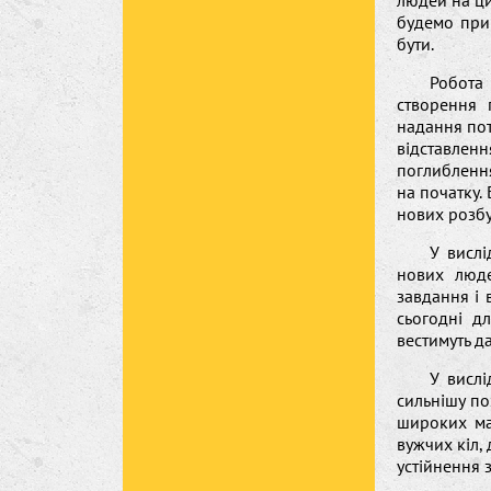
людей на ци
будемо прим
бути.
Робота 
створення 
надання пот
відставленн
поглиблення
на початку.
нових розбу
У вислі
нових люд
завдання і
сьогодні дл
вестимуть да
У вислі
сильнішу по
широких мас
вужчих кіл,
устійнення 