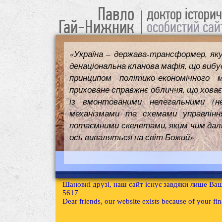
Павло
доктор істори
Гай-Нижник
особистий сай
«Україна – держава-трансформер, як
денаціональна кланова мафія, що вибуд
принципом політико-економічного 
приховане справжнє обличчя, що ховає
із вмонтованими нелегальними (н
механізмами та схемами управлінн
потаємними скелетами, яким чим далі т
ось виваляться на світ Божий»
Шановні друзі, наш сайт існує завдяки лише Ваш
5617
Dear friends, our website exists because of your f