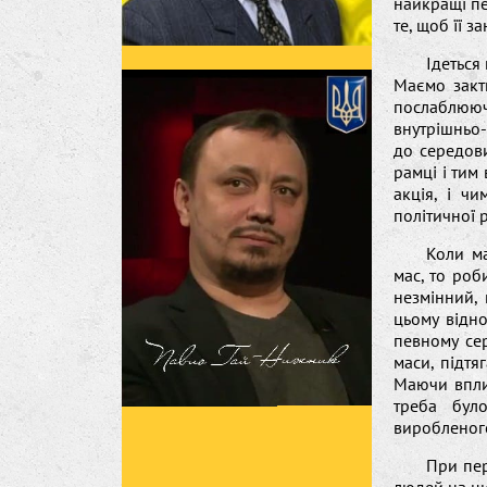
найкращі пе
те, щоб її 
Ідеться
Маємо закт
послаблююч
внутрішньо
до середови
рамці і тим
акція, і ч
політичної 
Коли м
мас, то роб
незмінний,
цьому відн
певному се
маси, підтя
Маючи вплив
треба бул
виробленого
При пер