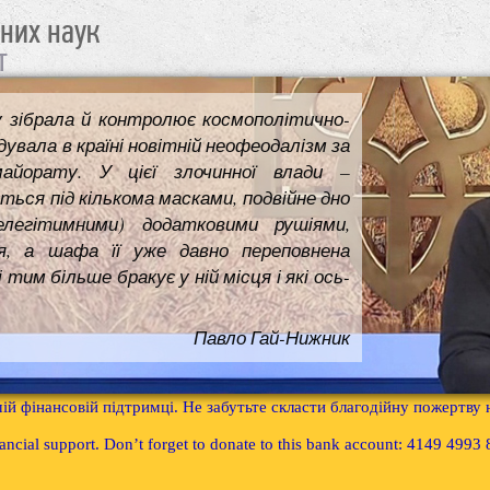
чних наук
т
у зібрала й контролює космополітично-
увала в країні новітній неофеодалізм за
майорату. У цієї злочинної влади –
ться під кількома масками, подвійне дно
елегітимними) додатковими рушіями,
я, а шафа її уже давно переповнена
им більше бракує у ній місця і які ось-
Павло Гай-Нижник
ій фінансовій підтримці. Не забутьте скласти благодійну пожертву
inancial support. Don’t forget to donate to this bank account: 4149 499