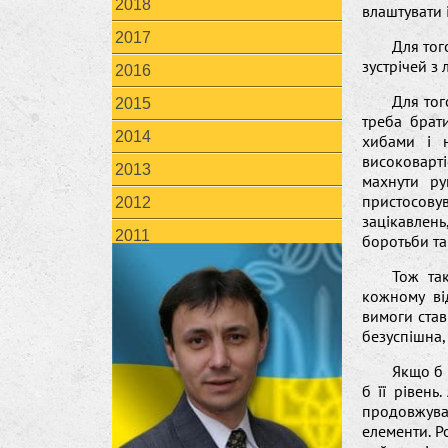
2018
влаштувати 
2017
Для тог
зустрічей з
2016
Для тог
2015
треба брати
2014
хибами і н
високоварт
2013
махнути ру
пристосовув
2012
зацікавлень
2011
боротьби та
Тож та
кожному ві
вимоги став
безуспішна,
Якщо б 
б її рівень
продовжуват
елементи. Р