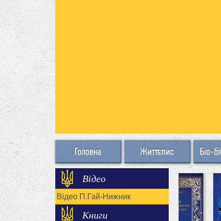
Головна
Життєпис
Біо-бі
Відео
Відео П.Гай-Нижник
Книги