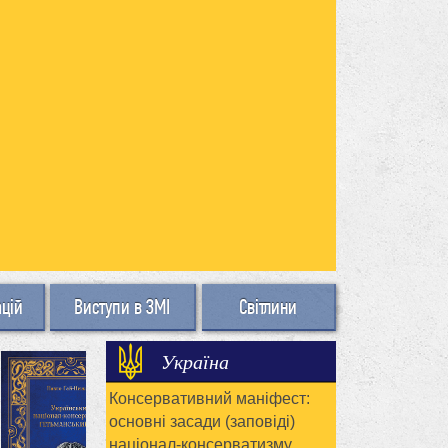
ацій
Виступи в ЗМІ
Світлини
Україна
Консервативний маніфест:
основні засади (заповіді)
націонал-консерватизму