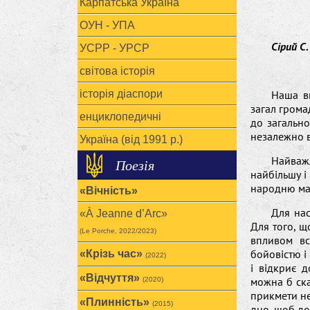
Карпатська Україна
ОУН - УПА
Сірий С.
УСРР - УРСР
світова історія
історія діаспори
Наша вн
загал грома
енциклопедичні
до загально
незалежно в
Україна (від 1991 р.)
Найважл
Поезія
найбільшу і
народню ма
«Вічність»
Для нас
«À Jeanne d’Arc»
Для того, щ
(Le Porche, 2022/2023)
впливом вс
бойовістю і 
«Крізь час»
(2022)
і відкриє 
«Відчуття»
можна б сказ
(2020)
прикмети не 
«Плинність»
(2015)
дно, щоб до 