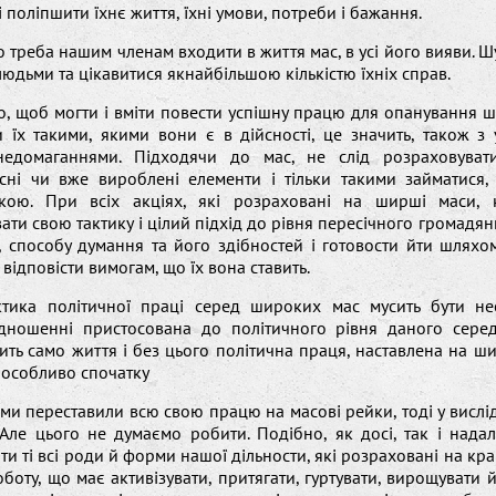
і поліпшити їхнє життя, їхні умови, потреби і бажання.
о треба нашим членам входити в життя мас, в усі його вияви. Ш
 людьми та цікавитися якнайбільшою кількістю їхніх справ.
о, щоб могти і вміти повести успішну працю для опанування 
 їх такими, якими вони є в дійсності, це значить, також з 
едомаганнями. Підходячи до мас, не слід розраховуват
існі чи вже вироблені елементи і тільки такими займатися,
кою. При всіх акціях, які розраховані на ширші маси,
ати свою тактику і цілий підхід до рівня пересічного громадян
, способу думання та його здібностей і готовости йти шляхо
 відповісти вимогам, що їх вона ставить.
ктика політичної праці серед широких мас мусить бути не
дношенні пристосована до політичного рівня даного серед
ить само життя і без цього політична праця, наставлена на ши
 особливо спочатку
ми переставили всю свою працю на масові рейки, тоді у вислі
. Але цього не думаємо робити. Подібно, як досі, так і нада
и ті всі роди й форми нашої дільности, які розраховані на кра
оботу, що має активізувати, притягати, гуртувати, вирощувати 