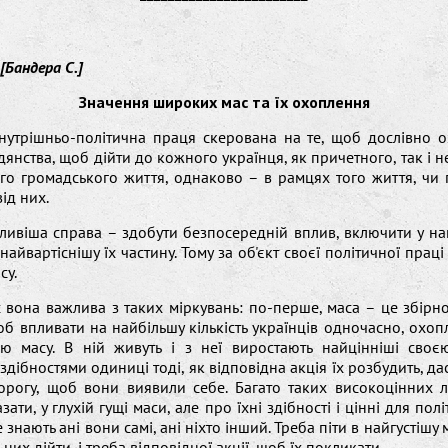
 [Бандера С.]
Значення широких мас та їх охоплення
утрішньо-політична праця скерована на те, щоб дослівно о
дянства, щоб дійти до кожного українця, як причетного, так і 
го громадського життя, однаково – в рамцях того життя, чи 
ід них.
ивіша справа – здобути безпосередній вплив, включити у на
 найвартіснішу їх частину. Тому за об'єкт своєї політичної прац
су.
 вона важлива з таких міркувань: по-перше, маса – це збірн
об впливати на найбільшу кількість українців одночасно, охо
ю масу. В ній живуть і з неї виростають найцінніші своєю
здібностями одиниці тоді, як відповідна акція їх розбудить, да
дорогу, щоб вони виявили себе. Багато таких високоцінних 
ати, у глухій гущі маси, але про їхні здібності і цінні для пол
знають ані вони самі, ані ніхто інший. Треба піти в найгустішу 
них дійти, і треба відповідної акції, щоб їх покликати.