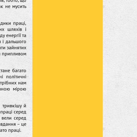
в, тобто, що
ак не мусить
дики праці,
их шляхів і
у енергії та
я і дальшого
ати зайнятих
ся припливом
стане багато
 політичні
трібних нам
начною мірою
и тривкішу й
 праці серед
і вели серед
авдання – це
ато праці.