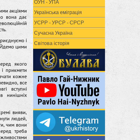
ОУН - УПА
ними акціями
Українська еміграція
 Бо вона дає
революційній
УСРР - УРСР - СРСР
ть.
Сучасна Україна
приєднуємо і
Світова історія
. Йдемо цими
еред якого
 і прикмети
ивчати кожне
чевидно, все
гі вступні
в нинішніх
кремі вияви,
гнути людей,
ти, чим вони
перед треба
можливостями