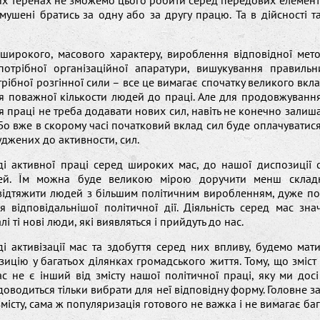
х теренах не зможемо цього робити серед передових елементі
ушені братись за одну або за другу працю. Та в дійсності т
широкого, масового характеру, вироблення відповідної мето
потрібної організаційної апаратури, вишукування правильн
рібної розгінної сили – все це вимагає спочатку великого вклад
я поважної кількости людей до праці. Але для продовжуванн
 праці не треба додавати нових сил, навіть не конечно залиш
 Бо вже в скорому часі початковий вклад сил буде оплачувати
джених до активности, сил.
ді активної праці серед широких мас, до нашої диспозиції 
ей. Їм можна буде великою мірою доручити менш складні
 відтяжити людей з більшим політичним виробленням, дуже по
я відповідальнішої політичної дії. Діяльність серед мас з
лі ті нові люди, які виявляться і прийдуть до нас.
ді активізації мас та здобуття серед них впливу, будемо мат
зицію у багатьох ділянках громадського життя. Тому, що зміст
 не є інший від змісту нашої політичної праці, яку ми дос
 доводиться тільки вибрати для неї відповідну форму. Головне з
змісту, сама ж популяризація готового не важка і не вимагає баг