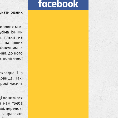
укати різних
широких мас,
усіма їхніми
и тільки на
 а на інших
 конечним є
ина, до його
м політичної
складна і в
овища. Такі
рокі маси, є
ді понизився
лі нам треба
щі, передові
й заправляти