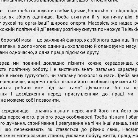
е – нам треба опанувати своїми ідеями, боротьбою і відповід
су, як збірну одиницю. Треба втягнути її у політичну дію.
 рухові та організації широке опертя. Масовість же надає 
кожній політичній дії велику розгінну силу та помножує її кількіс
 боротьбі маса – це важливий фактор, як збірнота одиниць, її 
 навпаки, з допомогою одиниць охоплюємо й опановуємо масу
ми одночасно, а одна праця підсилює другу.
еред ми повинні докладно пізнати кожне середовище, с
сти політичну роботу. Не вистачить знати загально характер
що в ньому гуртуються, чи загальну психологію маси. Треба в
ередовище, зокрема треба пізнати його особливі прикмети. О
иться робити вже під час самої діяльности, бо на дов
ення і дослідження перед приступленням до праці ми, 
 не можемо собі позволити.
 середовище – значить пізнати пересічний його тип, його о
від пересічного, різного роду особливості. Треба пізнати і зба
ого думання, сприймання і реагування на ті чи інші явища, зна
 і що переживають, як ставляться до різних явищ. Насам
я їхнім матеріяльним станом, умовами побуту, життя, праці, 