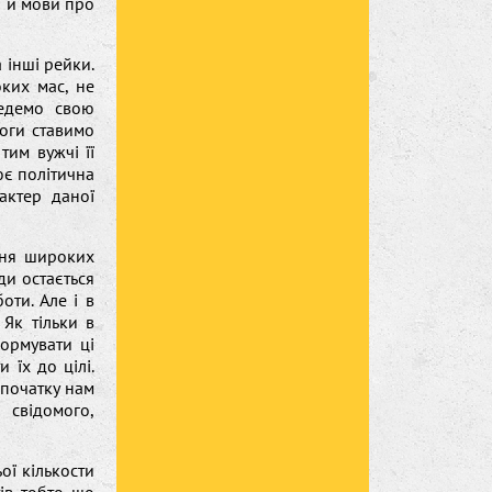
и й мови про
 інші рейки.
ких мас, не
Ведемо свою
оги ставимо
тим вужчі її
ює політична
актер даної
вня широких
ди остається
ти. Але і в
Як тільки в
ормувати ці
 їх до цілі.
спочатку нам
свідомого,
ої кількости