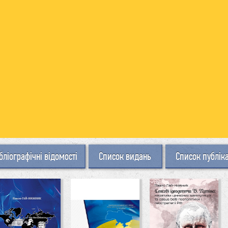
бліографічні відомості
Список видань
Список публік