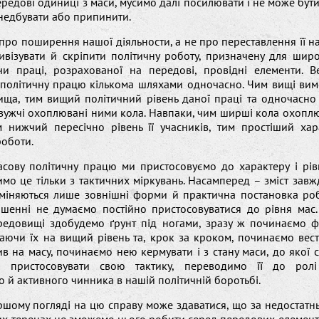
редові одиниці з маси, мусимо далі посилювати і не може бут
занедбувати або припинити.
 про поширення нашої діяльности, а не про переставлення її на
ивізувати й скріпити політичну роботу, призначену для широ
и праці, розрахованої на передові, провідні елементи. 
-політичну працю кількома шляхами одночасно. Чим вищі вим
ща, тим вищий політичний рівень даної праці та одночасно 
 вужчі охоплювані ними кола. Навпаки, чим ширші кола охопл
им нижчий пересічно рівень її учасників, тим простіший хар
роботи.
асову політичну працю ми пристосовуємо до характеру і рі
имо це тільки з тактичних міркувань. Насамперед – зміст завж
 міняються лише зовнішні форми й практична постановка робо
ошенні не думаємо постійно пристосовуватися до рівня мас. 
редовищі здобудемо ґрунт під ногами, зразу ж починаємо ф
гаючи їх на вищий рівень та, крок за кроком, починаємо вести
 на масу, починаємо нею кермувати і з стану маси, до якої 
о пристосовувати свою тактику, переводимо її до ролі 
 й активного чинника в нашій політичній боротьбі.
шому погляді на цю справу може здаватися, що за недостатнь