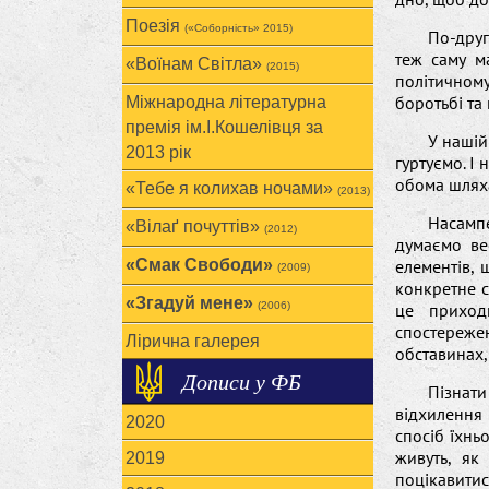
Поезія
(«Соборність» 2015)
По-друг
теж саму ма
«Воїнам Cвітла»
(2015)
політичному
боротьбі та 
Міжнародна літературна
премія ім.І.Кошелівця за
У нашій
2013 рік
гуртуємо. І
обома шляха
«Тебе я колихав ночами»
(2013)
Насамп
«Вілаґ почуттів»
(2012)
думаємо ве
«Смак Свободи»
елементів, 
(2009)
конкретне с
«Згадуй мене»
(2006)
це приход
спостереж
Лірична галерея
обставинах,
Дописи у ФБ
Пізнати
відхилення 
2020
спосіб їхнь
живуть, як
2019
поцікавитис