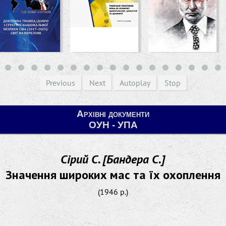
Previous
Next
Autoplay
Stop
Архівні документи
ОУН - УПА
Сірий С. [Бандера С.]
Значення широких мас та їх охоплення
(1946 р.)
________________________