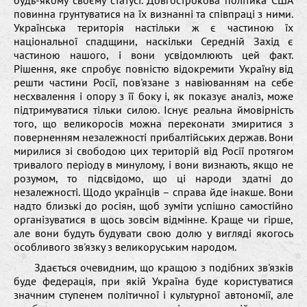
повинна грунтуватися на їх визнанні та співпраці з ними.
Українська територія настільки ж є частиною їх
національної спадщини, наскільки Середній Захід є
частиною нашого, і вони усвідомлюють цей факт.
Рішення, яке спробує повністю відокремити Україну від
решти частини Росії, пов'язане з навіюванням на себе
несхвалення і опору з її боку і, як показує аналіз, може
підтримуватися тільки силою. Існує реальна ймовірність
того, що великоросів можна переконати змиритися з
поверненням незалежності прибалтійських держав. Вони
мирилися зі свободою цих територій від Росії протягом
тривалого періоду в минулому, і вони визнають, якщо не
розумом, то підсвідомо, що ці народи здатні до
незалежності. Щодо українців – справа йде інакше. Вони
надто близькі до росіян, щоб зуміти успішно самостійно
організуватися в щось зовсім відмінне. Краще чи гірше,
але вони будуть будувати свою долю у вигляді якогось
особливого зв'язку з великоруським народом.
Здається очевидним, що кращою з подібних зв'язків
буде федерація, при якій Україна буде користуватися
значним ступенем політичної і культурної автономії, але