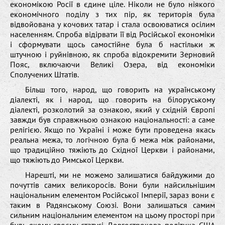
економікою Росії в єдине ціле. Ніколи не було ніякого
економічного поділу з тих пір, як територія була
відвойована у кочових татар і стала освоюватися осілим
населенням. Спроба відірвати її від Російської економіки
і сформувати щось самостійне була б настільки ж
штучною і руйнівною, як спроба відокремити Зерновий
Пояс, включаючи Великі Озера, від економіки
Сполучених Штатів.
Більш того, народ, що говорить на українському
діалекті, як і народ, що говорить на білоруському
діалекті, розколотий за ознакою, який у східній Європі
завжди був справжньою ознакою національності: а саме
релігією. Якщо по Україні і може бути проведена якась
реальна межа, то логічною була б межа між районами,
що традиційно тяжіють до Східної Церкви і районами,
що тяжіють до Римської Церкви.
Нарешті, ми не можемо залишатися байдужими до
почуттів самих великоросів. Вони були найсильнішим
національним елементом Російської Імперії, зараз вони є
таким в Радянському Союзі. Вони залишаться самим
сильним національним елементом на цьому просторі при
будь-якому своєму статусі. Довгострокова політика США