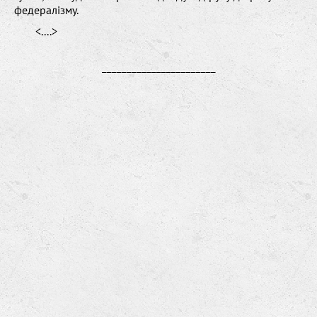
федералізму.
<....>
_______________________