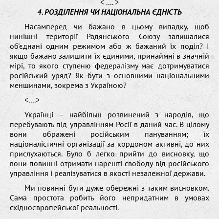
< .... >
4. РОЗДІЛЕННЯ ЧИ НАЦІОНАЛЬНА ЄДНІСТЬ
Насамперед чи бажано в цьому випадку, щоб
нинішні території Радянського Союзу залишалися
об'єднані одним режимом або ж бажаний їх поділ? І
якщо бажано залишити їх єдиними, принаймні в значній
мірі, то якого ступеню федералізму має дотримуватися
російський уряд? Як бути з основними національними
меншинами, зокрема з Україною?
<....>
Українці – найбільш розвинений з народів, що
перебувають під управлінням Росії в даний час. В цілому
вони ображені російським пануванням; їх
націоналістичні організації за кордоном активні, до них
прислухаються. Було б легко прийти до висновку, що
вони повинні отримати нарешті свободу від російського
управління і реалізуватися в якості незалежної держави.
Ми повинні бути дуже обережні з таким висновком.
Сама простота робить його непридатним в умовах
східноєвропейської реальності.