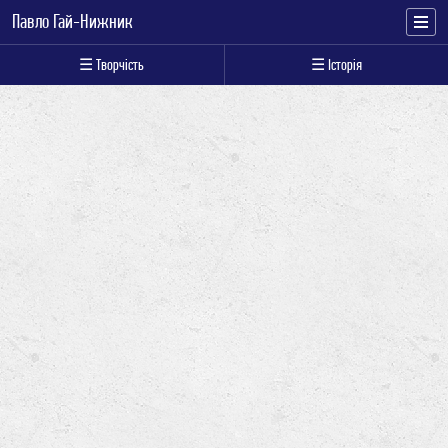
Павло Гай-Нижник
☰ Творчість
☰ Історія