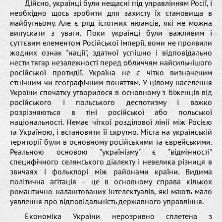
Дійсно, українці були нещасні під управлінням Росії, і
необхідно щось зробити для захисту їх становища в
майбутньому. Але є ряд істотних нюансів, які не можна
випускати з уваги. Поки українці були важливим і
суттєвим елементом Російської імперії, вони не проявили
жодних ознак "нації", здатної успішно і відповідально
нести тягар незалежності перед обличчям найсильнішого
російської протидії. Україна не є чітко визначеним
етнічним чи географічним поняттям. У цілому населення
України спочатку утворилося в основному з біженців від
російського і польського деспотизму і важко
розрізняються в тіні російської або польської
національності. Немає чіткої розділової лінії між Росією
та Україною, і встановити її скрутно. Міста на українській
території були в основному російськими та єврейськими.
Реальною основою "українізму" є "відмінності"
специфічного селянського діалекту і невелика різниця в
звичаях і фольклорі між районами країни. Видима
політична агітація – це в основному справа кількох
романтично налаштованих інтелектуалів, які мають мало
уявлення про відповідальність державного управління.
Економіка України нерозривно сплетена з