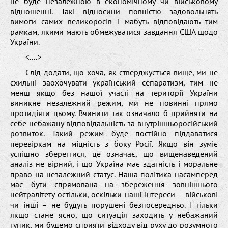
не буде незалежною в економічному чи військовому
відношенні. Такі відносини повністю задовольнять
вимоги самих великоросів і мабуть відповідають тим
рамкам, якими мають обмежуватися завдання США щодо
України.
<....>
Слід додати, що хоча, як стверджується вище, ми не
схильні заохочувати український сепаратизм, тим не
менш якщо без нашої участі на території України
виникне незалежний режим, ми не повинні прямо
протидіяти цьому. Вчинити так означало б прийняти на
себе небажану відповідальність за внутрішньоросійський
розвиток. Такий режим буде постійно піддаватися
перевіркам на міцність з боку Росії. Якщо він зуміє
успішно зберегтися, це означає, що вищенаведений
аналіз не вірний, і що Україна має здатність і моральне
право на незалежний статус. Наша політика насамперед
має бути спрямована на збереження зовнішнього
нейтралітету остільки, оскільки наші інтереси – військові
чи інші – не будуть порушені безпосередньо. І тільки
якщо стане ясно, що ситуація заходить у небажаний
тупик, ми будемо сприяти відходу від руху до розумного