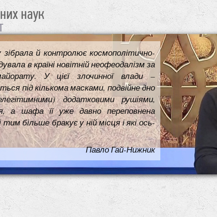
чних наук
т
у зібрала й контролює космополітично-
увала в країні новітній неофеодалізм за
майорату. У цієї злочинної влади –
ться під кількома масками, подвійне дно
елегітимними) додатковими рушіями,
я, а шафа її уже давно переповнена
им більше бракує у ній місця і які ось-
Павло Гай-Нижник