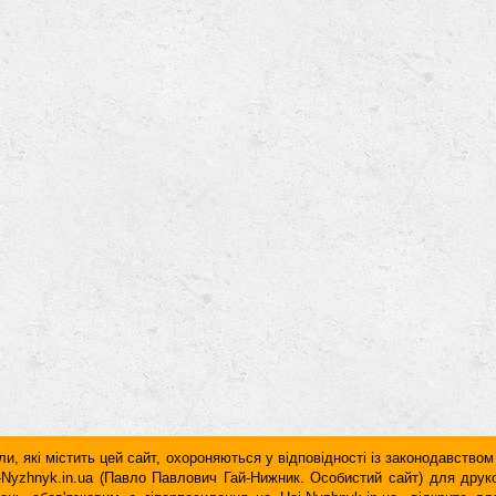
и, які містить цей сайт, охороняються у відповідності із законодавством
ai-Nyzhnyk.in.ua (Павло Павлович Гай-Нижник. Особистий сайт) для дру
дань обов'язковим є гiперпосилання на Hai-Nyzhnyk.in.ua, відкрите 
у чи в другому абзаці тексту.