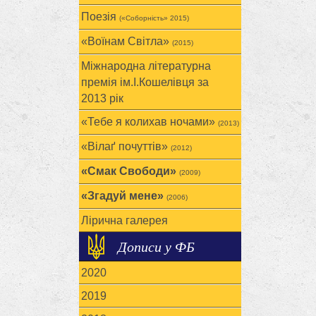
Поезія
(«Соборність» 2015)
«Воїнам Cвітла»
(2015)
Міжнародна літературна
премія ім.І.Кошелівця за
2013 рік
«Тебе я колихав ночами»
(2013)
«Вілаґ почуттів»
(2012)
«Смак Свободи»
(2009)
«Згадуй мене»
(2006)
Лірична галерея
Дописи у ФБ
2020
2019