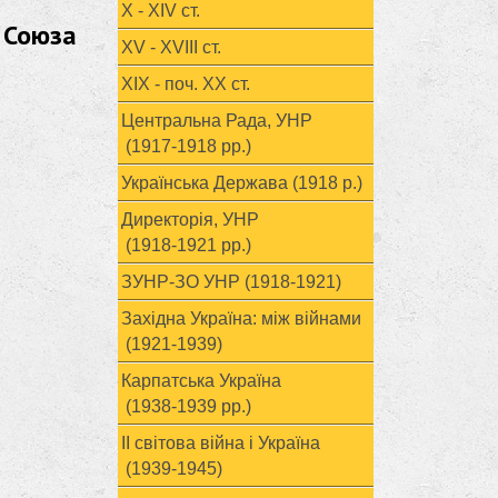
X - XIV ст.
 Союза
XV - XVIII ст.
ХІХ - поч. ХХ ст.
Центральна Рада, УНР
(1917-1918 рр.)
Українська Держава (1918 р.)
Директорія, УНР
(1918-1921 рр.)
ЗУНР-ЗО УНР (1918-1921)
Західна Україна: між війнами
(1921-1939)
Карпатська Україна
(1938-1939 рр.)
ІІ світова війна і Україна
(1939-1945)