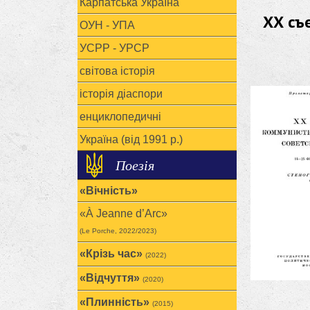
Карпатська Україна
ХХ съ
ОУН - УПА
УСРР - УРСР
світова історія
історія діаспори
енциклопедичні
Україна (від 1991 р.)
Поезія
«Вічність»
«À Jeanne d’Arc»
(Le Porche, 2022/2023)
«Крізь час»
(2022)
«Відчуття»
(2020)
«Плинність»
(2015)