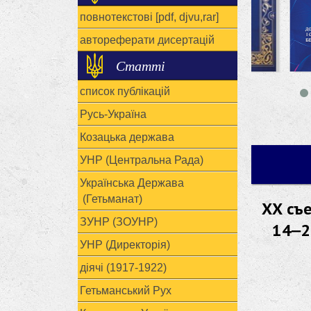
повнотекстові [pdf, djvu,rar]
автореферати дисертацій
Статті
список публікацій
Русь-Україна
Козацька держава
УНР (Центральна Рада)
Українська Держава
(Гетьманат)
ХХ съе
ЗУНР (ЗОУНР)
14‒2
УНР (Директорія)
діячі (1917-1922)
Гетьманський Рух