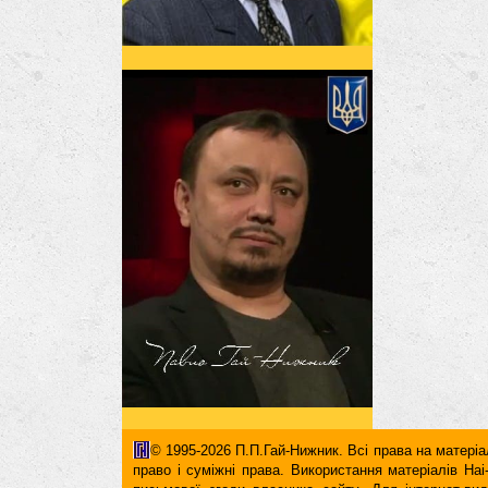
© 1995-2026 П.П.Гай-Нижник. Всі права на матеріал
право і суміжні права. Використання матерiалiв H
письмової згоди власника сайту. Для iнтернет-ви
гіперпосилання повинні міститися виключно в першом