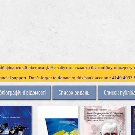
ій фінансовій підтримці. Не забутьте скласти благодійну пожертву
inancial support. Don’t forget to donate to this bank account: 4149 499
бліографічні відомості
Список видань
Список публік