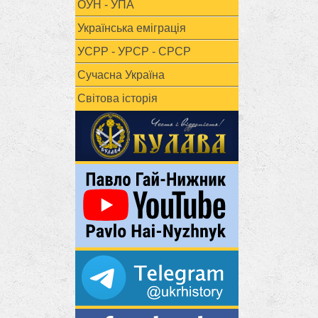
ОУН - УПА
Українська еміграція
УСРР - УРСР - СРСР
Сучасна Україна
Світова історія