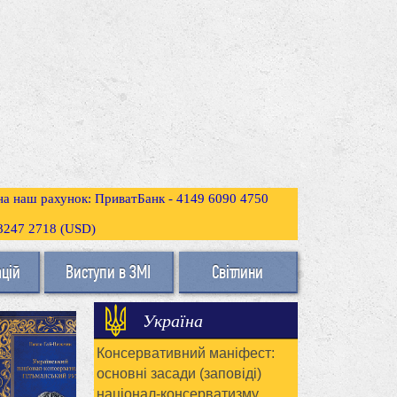
 на наш рахунок: ПриватБанк - 4149 6090 4750
3 8247 2718 (USD)
ацій
Виступи в ЗМІ
Світлини
Україна
Консервативний маніфест:
основні засади (заповіді)
націонал-консерватизму