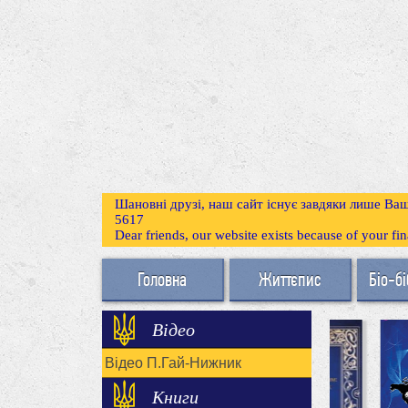
Шановні друзі, наш сайт існує завдяки лише Ваш
5617
Dear friends, our website exists because of your f
Головна
Життєпис
Біо-бі
Відео
Відео П.Гай-Нижник
Книги