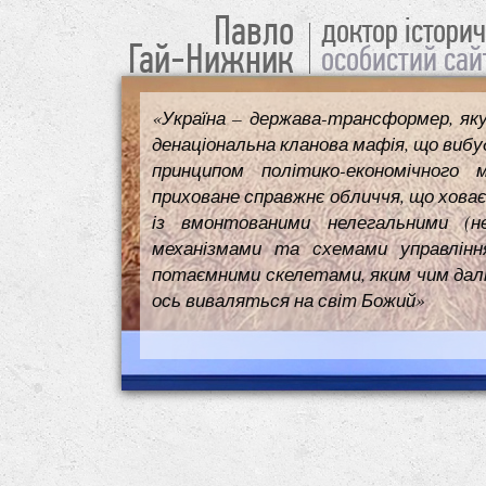
Павло
доктор істори
Гай-Нижник
особистий сай
«Україна – держава-трансформер, як
денаціональна кланова мафія, що вибуд
принципом політико-економічного 
приховане справжнє обличчя, що ховає
із вмонтованими нелегальними (н
механізмами та схемами управлінн
потаємними скелетами, яким чим далі т
ось виваляться на світ Божий»