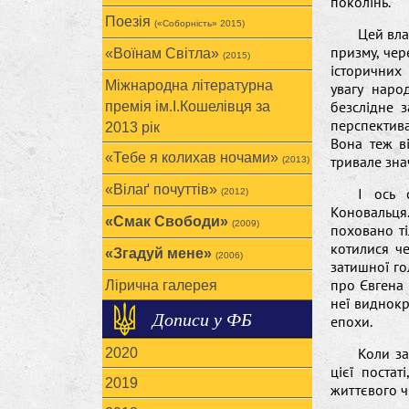
поколінь.
Поезія
(«Соборність» 2015)
Цей вла
призму, чере
«Воїнам Cвітла»
(2015)
історичних
Міжнародна літературна
увагу наро
безслідне з
премія ім.І.Кошелівця за
перспектива
2013 рік
Вона теж ві
«Тебе я колихав ночами»
тривале зна
(2013)
«Вілаґ почуттів»
І ось 
(2012)
Коновальця.
«Смак Свободи»
(2009)
поховано ті
котилися че
«Згадуй мене»
(2006)
затишної го
про Євгена 
Лірична галерея
неї виднокр
Дописи у ФБ
епохи.
Коли за
2020
цієї поста
2019
життєвого 