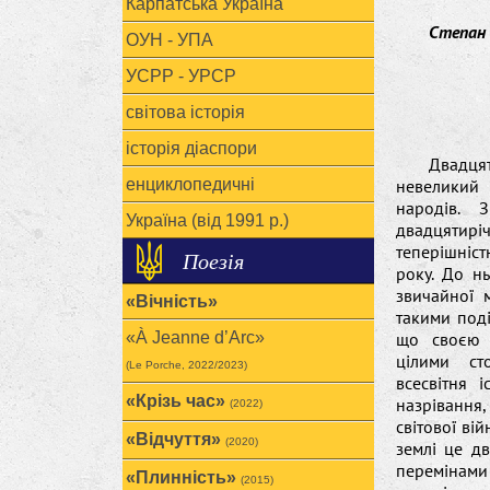
Карпатська Україна
Степан 
ОУН - УПА
УСРР - УРСР
світова історія
історія діаспори
Двадця
енциклопедичні
невеликий
народів.
Україна (від 1991 р.)
двадцяти
теперішніст
Поезія
року. До н
звичайної 
«Вічність»
такими под
«À Jeanne d’Arc»
що своєю 
цілими ст
(Le Porche, 2022/2023)
всесвітня 
«Крізь час»
назрівання
(2022)
світової вій
«Відчуття»
(2020)
землі це д
перемінами
«Плинність»
(2015)