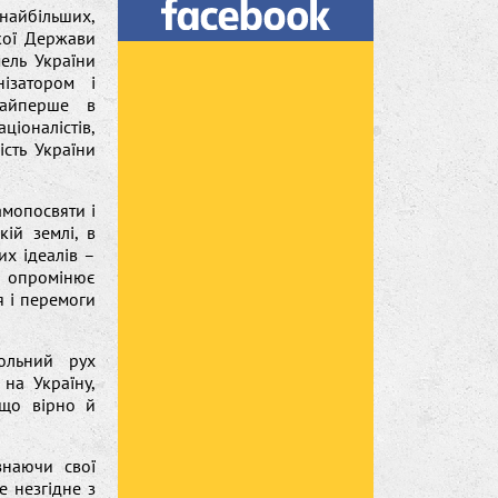
 найбільших,
кої Держави
ель України
ізатором і
найперше в
ціоналістів,
сть України
амопосвяти і
ій землі, в
их ідеалів –
 й опромінює
я і перемоги
вольний рух
на Україну,
 що вірно й
знаючи свої
е незгідне з