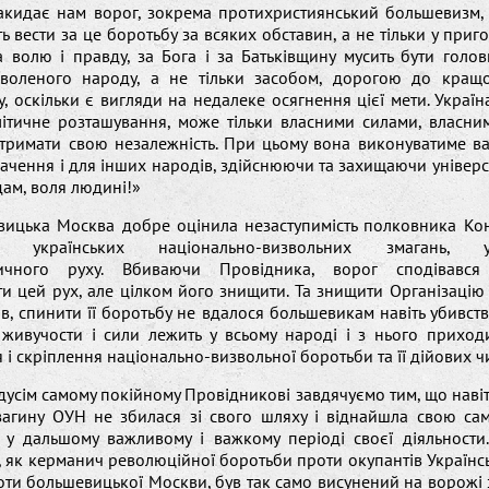
акидає нам ворог, зокрема протихристиянський большевизм, 
ь вести за це боротьбу за всяких обставин, а не тільки у пригож
 волю і правду, за Бога і за Батьківщину мусить бути голо
воленого народу, а не тільки засобом, дорогою до кращ
, оскільки є вигляди на недалеке осягнення цієї мети. Україна
літичне розташування, може тільки власними силами, власни
втримати свою незалежність. При цьому вона виконуватиме ва
чення і для інших народів, здійснюючи та захищаючи універс
ам, воля людині!»
ицька Москва добре оцінила незаступимість полковника Кон
а українських національно-визвольних змагань, ук
стичного руху. Вбиваючи Провідника, ворог сподівався
и цей рух, але цілком його знищити. Та знищити Організацію
ів, спинити її боротьбу не вдалося большевикам навіть убивств
 живучости і сили лежить у всьому народі і з нього приходи
 і скріплення національно-визвольної боротьби та її дійових ч
дусім самому покійному Провідникові завдячуємо тим, що навіт
 загину ОУН не збилася зі свого шляху і віднайшла свою сам
ь у дальшому важливому і важкому періоді своєї діяльности
 як керманич революційної боротьби проти окупантів Українс
ти большевицької Москви, був так само висунений на ворожі