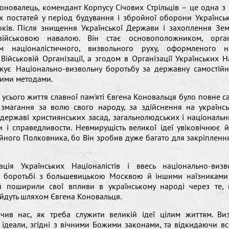
оновалець, комендант Корпусу Січових Стрільців – це одна з
их постатей у період будування і збройної оборони Українсь
ків. Після знищення Української Держави і захоплення Зем
ійськовою навалою. Він стає основоположником, орган
ом націоналістичного, визвольного руху, оформленого 
 Військовій Організації, а згодом в Організації Українських На
ує Національно-визвольну боротьбу за державну самостійні
ими методами.
 усього життя славної пам'яті Євгена Коновальця було повне с
 змагання за волю свого народу, за здійснення на українськ
 державі християнських засад, загальнолюдських і національн
и і справедливости. Невмирущість великої ідеї увіковічнює
ійного Полковника, бо Він зробив дуже багато для закріпленн
зація Українських Націоналістів і ввесь національно-виз
в боротьбі з большевицькою Москвою й іншими наїзниками 
й поширили свої впливи в українському народі через те,
йдуть шляхом Євгена Коновальця.
вчив нас, як треба служити великій ідеї цілим життям. Ви
 ідеали, згідні з вічними Божими законами, та відкидаючи вс