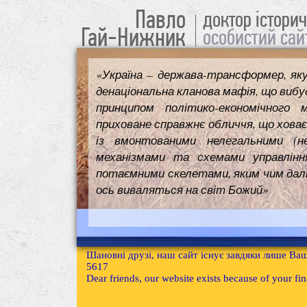
Павло
доктор істори
Гай-Нижник
особистий сай
«Україна – держава-трансформер, як
денаціональна кланова мафія, що вибуд
принципом політико-економічного 
приховане справжнє обличчя, що ховає
із вмонтованими нелегальними (н
механізмами та схемами управлінн
потаємними скелетами, яким чим далі т
ось виваляться на світ Божий»
Шановні друзі, наш сайт існує завдяки лише Ваш
5617
Dear friends, our website exists because of your f