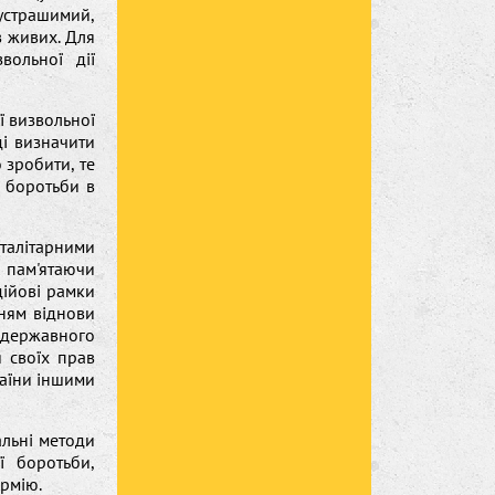
еустрашимий,
в живих. Для
вольної дії
ї визвольної
ді визначити
 зробити, те
 боротьби в
алітарними
, пам'ятаючи
дійові рамки
нням віднови
 державного
я своїх прав
раїни іншими
альні методи
ї боротьби,
рмію.