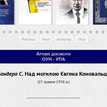
Previous
Next
Autoplay
Stop
Архівні документи
ОУН - УПА
андера С.
Над могилою Євгена Коновальц
(25 травня 1958 р.)
________________________________