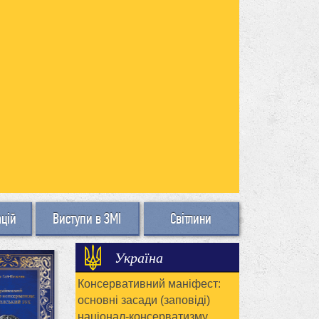
ацій
Виступи в ЗМІ
Світлини
Україна
Консервативний маніфест:
основні засади (заповіді)
націонал-консерватизму