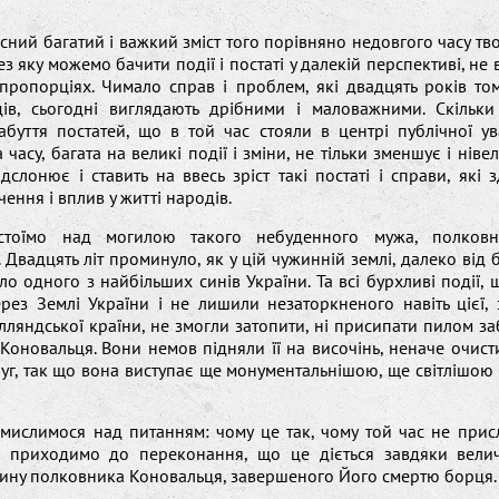
сний багатий і важкий зміст того порівняно недовгого часу тв
з яку можемо бачити події і постаті у далекій перспективі, не 
 пропорціях. Чимало справ і проблем, які двадцять років то
дів, сьогодні виглядають дрібними і маловажними. Скільки
абуття постатей, що в той час стояли в центрі публічної у
 часу, багата на великі події і зміни, не тільки зменшує і ніве
дслонює і ставить на ввесь зріст такі постаті і справи, які 
чення і вплив у житті народів.
стоїмо над могилою такого небуденного мужа, полковн
 Двадцять літ проминуло, як у цій чужинній землі, далеко від 
ло одного з найбільших синів України. Та всі бурхливі події,
рез Землі України і не лишили незаторкненого навіть цієї,
лляндської країни, не змогли затопити, ні присипати пилом заб
Коновальця. Вони немов підняли її на височінь, неначе очис
уг, так що вона виступає ще монументальнішою, ще світлішою 
мислимося над питанням: чому це так, чому той час не прис
ті, приходимо до переконання, що це діється завдяки величі
чину полковника Коновальця, завершеного Його смертю борця.