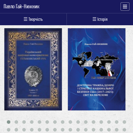
Павло Гай-Нижник
☰ Творчість
☰ Історія