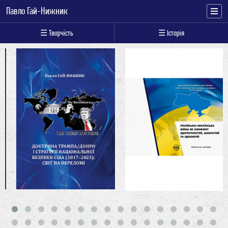
Павло Гай-Нижник
☰ Творчість
☰ Історія