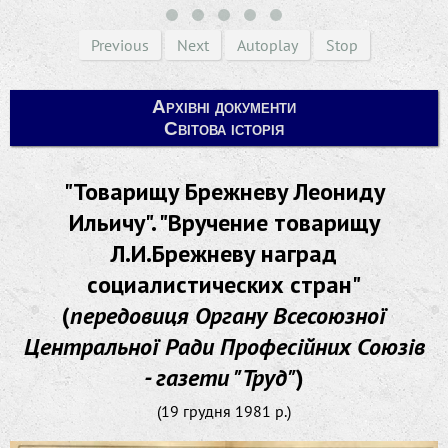
Previous
Next
Autoplay
Stop
Архівні документи
Світова історія
"Товарищу Брежневу Леониду
Ильичу". "Вручение товарищу
Л.И.Брежневу наград
социалистических стран"
(
передовиця Органу Всесоюзної
Центральної Ради Професійних Союзів
- газети "Труд"
)
(19 грудня 1981 р.)