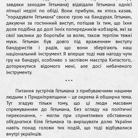
завдяки заходам Гетьмана) відвідали Гетьмана однієї
літньої неділі по обіді. Вони прибули, як хтось казав,
“порадувати Гетьмана” своєю грою на бандурах. Гетьман,
дякуючи за гостинний виступ, потішав їх тим, що їхня
доля подібна до долі їхніх попередників-кобзарів, які за
свої заклики до боротьби за волю, також терпіли тяжкі
муки. Гетьман був довго під враженням виступу
бандуристів і радів, що вони зберігають наш
національний інструмент. Я вперше тоді мав нагоду чути
гру на бандурі, особливо з заспівом маєстра Китастого,
доторкнутися відомого мені, але досі небаченого
інструменту.
* * *
Питання зустрічів Гетьмана з прибуваючими нашими
людьми з Придніпряпщини – це окрема й обширна тема.
Тут згадую тільки тому, що ці люди масовим
спрямуванням до Гетьмана, без огляду на політичні
переконання, – могли при сприятливих обставинах
об’єднатися біля Гетьмана та вирішувати долю України
навіть понад голови тих подій, що тоді відбувалися
внутрі українців.