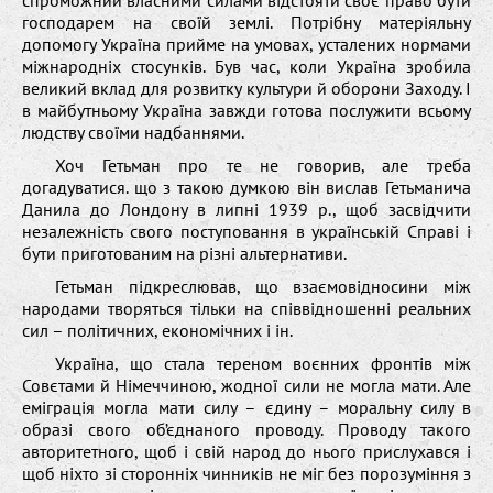
господарем на своїй землі. Потрібну матеріяльну
допомогу Україна прийме на умовах, усталених нормами
міжнародніх стосунків. Був час, коли Україна зробила
великий вклад для розвитку культури й оборони Заходу. І
в майбутньому Україна завжди готова послужити всьому
людству своїми надбаннями.
Хоч Гетьман про те не говорив, але треба
догадуватися. що з такою думкою він вислав Гетьманича
Данила до Лондону в липні 1939 р., щоб засвідчити
незалежність свого поступовання в українській Справі і
бути приготованим на різні альтернативи.
Гетьман підкреслював, що взаємовідносини між
народами творяться тільки на співвідношенні реальних
сил – політичних, економічних і ін.
Україна, що стала тереном воєнних фронтів між
Совєтами й Німеччиною, жодної сили не могла мати. Але
еміграція могла мати силу – єдину – моральну силу в
образі свого об’єднаного проводу. Проводу такого
авторитетного, щоб і свій народ до нього прислухався і
щоб ніхто зі сторонніх чинників не міг без порозуміння з