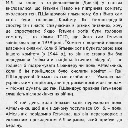
М.Л. та один з отців-капелянів Дивізії) у статтях
висловилися, що Гетьман Павло не підтримав комітету,
очоленого ген. П.Шандруком тільки тому, бо нібито сам
хотів бути головою Комітету. Як безпосередній
спостерігач і часто співучасник в різних питаннях, хочу
це спростувати: Якщо Гетьман хотів бути головою
комітету – то тільки ТОГО, що його сам Гетьман
заініціював ще в 1939 році: “Комітет створений нашими
власними силами”. Коли б Гетьман хотів бути головою вже
іншого комітету (в 1944 р.), то він не ставив би був
передумови “звільнити націоналістичних лідерів”, і не
годився б підтримувати С.Бандеру чи полк. А.Мельника,
коли б їм прийшлося було очолити комітет. – Ген.
П.Шандрукові Гетьман сказав особисто: – Уважаю вас
українським патріотом, але підтримки комітетові не дам.
– Можна думати, що ген. П.Шандрук признав Гетьманові
слушність після закінчення війни).
В той день, коли Гетьман хотів переконати полк.
А.Мельника, щоб він в дечому поступився ОУНб, – полк.
А.Мельник повідомив Гетьмана, що він переговорює з
екзильним президентом А.Лівицьким, який прибув до
Берліну.