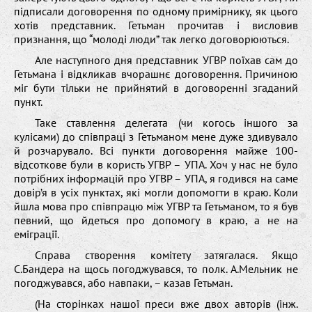
підписали договорення по одному примірнику, як цього
хотів представник. Гетьман прочитав і висловив
признання, що “молоді люди” так легко договорюються.
Але наступного дня представник УГВР поїхав сам до
Гетьмана і відкликав вчорашнє договорення. Причиною
міг бути тільки не прийнятий в договоренні згаданий
пункт.
Таке ставлення делегата (чи когось іншого за
кулісами) до співпраці з Гетьманом мене дуже здивувало
й розчарувало. Всі пункти договорення майже 100-
відсоткове були в користь УГВР – УПА. Хоч у нас не було
потрібних інформацій про УГВР – УПА, я годився на саме
довір’я в усіх пунктах, які могли допомогти в краю. Коли
йшла мова про співпрацю між УГВР та Гетьманом, то я був
певний, що йдеться про допомогу в краю, а не на
еміграції.
Справа створення комітету затягалася. Якщо
С.Бандера на щось погоджувався, то полк. А.Мельник не
погоджувався, або навпаки, – казав Гетьман.
(На сторінках нашої преси вже двох авторів (інж.