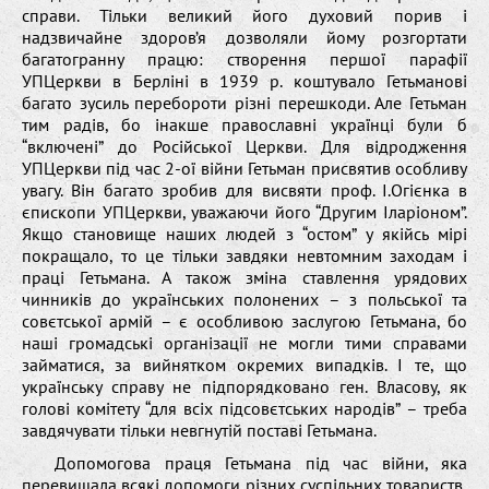
справи. Тільки великий його духовий порив і
надзвичайне здоров’я дозволяли йому розгортати
багатогранну працю: створення першої парафії
УПЦеркви в Берліні в 1939 р. коштувало Гетьманові
багато зусиль перебороти різні перешкоди. Але Гетьман
тим радів, бо інакше православні українці були б
“включені” до Російської Церкви. Для відродження
УПЦеркви під час 2-ої війни Гетьман присвятив особливу
увагу. Він багато зробив для висвяти проф. І.Огієнка в
єпископи УПЦеркви, уважаючи його “Другим Іларіоном”.
Якщо становище наших людей з “остом” у якійсь мірі
покращало, то це тільки завдяки невтомним заходам і
праці Гетьмана. А також зміна ставлення урядових
чинників до українських полонених – з польської та
совєтської армій – є особливою заслугою Гетьмана, бо
наші громадські організації не могли тими справами
займатися, за вийнятком окремих випадків. І те, що
українську справу не підпорядковано ген. Власову, як
голові комітету “для всіх підсовєтських народів” – треба
завдячувати тільки невгнутій поставі Гетьмана.
Допомогова праця Гетьмана під час війни, яка
перевищала всякі допомоги різних суспільних товариств,