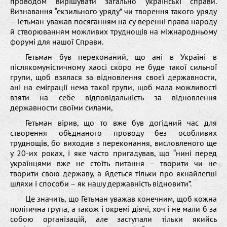
проводом вирішувати загально українські справи.
Визнавання “екзильного уряду” чи творення такого уряду
– Гетьман уважав посяганням на су веренні права народу
й створюванням можливих труднощів на міжнародньому
форумі для нашої Справи.
Гетьман був переконаний, що ані в Україні в
післякомуністичному хаосі скоро не буде такої сильної
групи, щоб взялася за відновлення своєї державности,
ані на еміграції нема такої групи, щоб мала можливості
взяти на себе відповідальність за відновлення
державности своїми силами,
Гетьман вірив, що то вже був догідний час для
створення об’єднаного проводу без особливих
труднощів, бо виходив з переконання, висловленого ще
у 20-их роках, і яке часто пригадував, що “нині перед
українцями вже не стоїть питання – творити чи не
творити свою державу, а йдеться тільки про якнайлегші
шляхи і способи – як нашу державність відновити”.
Це значить, що Гетьман уважав конечним, щоб кожна
політична група, а також і окремі діячі, хоч і не мали б за
собою організацій, але заступали тільки якийсь