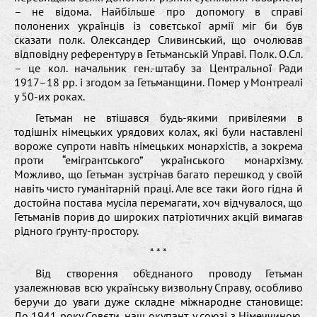
– не відома. Найбільше про допомогу в справі
полонених українців із совєтської армії міг би був
сказати полк. Олександер Сливинський, що очолював
відповідну референтуру в Гетьманській Управі. Полк. О.Сл.
– це кол. начальник ген.-штабу за Центральної Ради
1917–18 рр. і згодом за Гетьманщини. Помер у Монтреалі
у 50-их роках.
Гетьман не втішався будь-якими привілеями в
тодішніх німецьких урядових колах, які були наставлені
вороже супроти навіть німецьких монархістів, а зокрема
проти “емігрантського” українського монархізму.
Можливо, що Гетьман зустрічав багато перешкод у своїй
навіть чисто гуманітарній праці. Але все таки його гідна й
достойна постава мусіла перемагати, хоч відчувалося, що
Гетьманів порив до широких патріотичних акцій вимагав
рідного ґрунту-простору.
* * *
Від створення об’єднаного проводу Гетьман
узалежнював всю українську визвольну Справу, особливо
беручи до уваги дуже складне міжнародне становище:
До 1941 року Совєти, наш окупант, у союзі з Німеччиною.