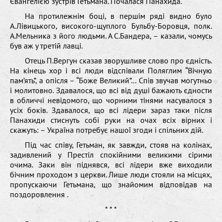
Євангелією зустрів Гетьмана. Почалася Панахида.
На протилежнім боці, в першім ряді видно було
А.Лівицького, високого-щуплого Бульбу-Боровця, полк.
А.Мельника з його людьми. А С.Бандера, – казали, чомусь
був аж у третій лавці.
Отець П.Вергун сказав зворушливе слово про єдність.
На кінець хор і всі люди відспівали Поляглим “Вічную
пам’ять”, а опісля – “Боже Великий”… Спів звучав могутньо
і молитовно. Здавалося, що всі від душі бажають єдности
в обличчі невідомого, що чорними тінями насувалося з
усіх боків. Здавалося, що всі лідери зараз таки після
Панахиди стиснуть собі руки на очах всіх вірних і
скажуть: – Україна потребує нашої згоди і спільних дій.
Під час співу, Гетьман, як завжди, стояв на колінах,
задивлений у Престіл спокійними великими сірими
очима. Заки він піднявся, всі лідери вже виходили
бічним проходом з церкви. Лише люди стояли на місцях,
пропускаючи Гетьмана, що знайомим відповідав на
поздоровлення .
* * *