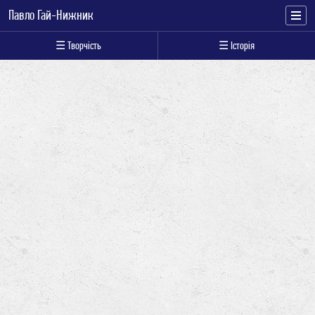
Павло Гай-Нижник
☰ Творчість
☰ Історія