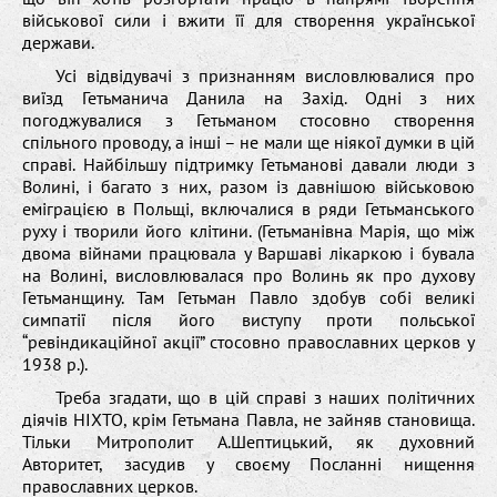
військової сили і вжити її для створення української
держави.
Усі відвідувачі з признанням висловлювалися про
виїзд Гетьманича Данила на Захід. Одні з них
погоджувалися з Гетьманом стосовно створення
спільного проводу, а інші – не мали ще ніякої думки в цій
справі. Найбільшу підтримку Гетьманові давали люди з
Волині, і багато з них, разом із давнішою військовою
еміграцією в Польщі, включалися в ряди Гетьманського
руху і творили його клітини. (Гетьманівна Марія, що між
двома війнами працювала у Варшаві лікаркою і бувала
на Волині, висловлювалася про Волинь як про духову
Гетьманщину. Там Гетьман Павло здобув собі великі
симпатії після його виступу проти польської
“ревіндикаційної акції” стосовно православних церков у
1938 р.).
Треба згадати, що в цій справі з наших політичних
діячів НІХТО, крім Гетьмана Павла, не зайняв становища.
Тільки Митрополит А.Шептицький, як духовний
Авторитет, засудив у своєму Посланні нищення
православних церков.