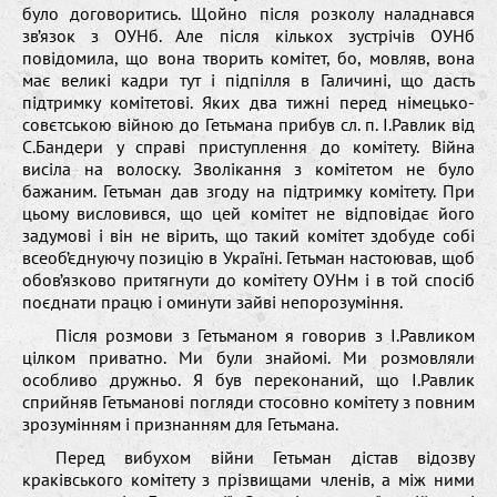
було договоритись. Щойно після розколу наладнався
зв’язок з ОУНб. Але після кількох зустрічів ОУНб
повідомила, що вона творить комітет, бо, мовляв, вона
має великі кадри тут і підпілля в Галичині, що дасть
підтримку комітетові. Яких два тижні перед німецько-
совєтською війною до Гетьмана прибув сл. п. І.Равлик від
С.Бандери у справі приступлення до комітету. Війна
висіла на волоску. Зволікання з комітетом не було
бажаним. Гетьман дав згоду на підтримку комітету. При
цьому висловився, що цей комітет не відповідає його
задумові і він не вірить, що такий комітет здобуде собі
всеоб’єднуючу позицію в Україні. Гетьман настоював, щоб
обов’язково притягнути до комітету ОУНм і в той спосіб
поєднати працю і оминути зайві непорозуміння.
Після розмови з Гетьманом я говорив з І.Равликом
цілком приватно. Ми були знайомі. Ми розмовляли
особливо дружньо. Я був переконаний, що І.Равлик
сприйняв Гетьманові погляди стосовно комітету з повним
зрозумінням і признанням для Гетьмана.
Перед вибухом війни Гетьман дістав відозву
краківського комітету з прізвищами членів, а між ними