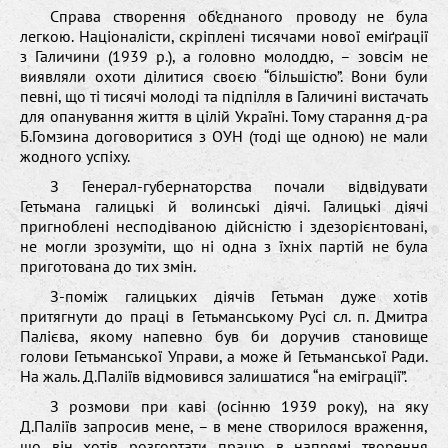
Справа створення об’єднаного проводу не була
легкою. Націоналісти, скріплені тисячами нової еміґрації
з Галичини (1939 р.), а головно молоддю, – зовсім не
виявляли охоти ділитися своєю “більшістю”. Вони були
певні, що ті тисячі молоді та підпілля в Галичині вистачать
для опанування життя в цілій Україні. Тому старання д-ра
Б.Гомзина договоритися з ОУН (тоді ще одною) не мали
жодного успіху.
З Генерал-губернаторства почали відвідувати
Гетьмана галицькі й волинські діячі. Галицькі діячі
пригноблені несподіваною дійсністю і здезорієнтовані,
не могли зрозуміти, що ні одна з їхніх партій не була
приготована до тих змін.
З-поміж галицьких діячів Гетьман дуже хотів
притягнути до праці в Гетьманському Русі сл. п. Дмитра
Палієва, якому напевно був би доручив становище
голови Гетьманської Управи, а може й Гетьманської Ради.
На жаль. Д.Паліїв відмовився залишатися “на еміграції”.
З розмови при каві (осінню 1939 року), на яку
Д.Паліїв запросив мене, – в мене створилося враження,
що він хотів розгортати працю в напрямі творення