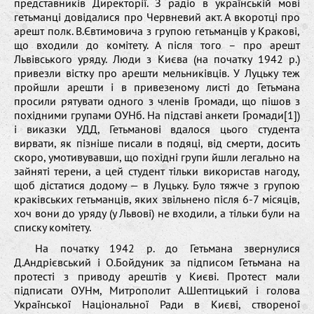
представників Директорії. З радіо в українській мові
гетьманці довідалися про Червневий акт. А вкоротці про
арешт полк. В.Євтимовича з групою гетьманців у Кракові,
що входили до комітету. А після того – про арешт
Львівського уряду. Люди з Києва (на початку 1942 р.)
привезли вістку про арешти мельниківців. У Луцьку теж
пройшли арешти і в привезеному листі до Гетьмана
просили рятувати одного з членів Громади, що пішов з
похідними групами ОУНб. На підставі анкети Громади[1])
і виказки УДД, Гетьманові вдалося цього студента
вирвати, як пізніше писали в подяці, від смерти, досить
скоро, умотивувавши, що похідні групи йшли легально на
зайняті терени, а цей студент тільки використав нагоду,
щоб дістатися додому — в Луцьку. Було тяжче з групою
краківських гетьманців, яких звільнено після 6-7 місяців,
хоч вони до уряду (у Львові) не входили, а тільки були на
списку комітету.
На початку 1942 р. до Гетьмана звернулися
Д.Андрієвський і О.Бойдуник за підписом Гетьмана на
протесті з приводу арештів у Києві. Протест мали
підписати ОУНм, Митрополит А.Шептицький і голова
Української Національної Ради в Києві, створеної