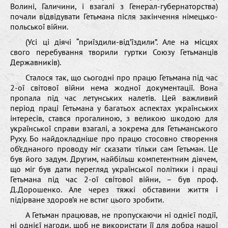
Волині, Галичини, і взагалі з Генерал-губернаторства)
почали відвідувати Гетьмана після закінчення німецько-
польської війни.
(Усі ці діячі “приїздили-від’їздили”. Але на місцях
свого перебування творили гуртки Союзу Гетьманців
Державників).
Сталося так, що сьогодні про працю Гетьмана під час
2-ої світової війни нема жодної документації. Вона
пропала під час летунських налетів. Цей важливий
період праці Гетьмана у багатьох аспектах українських
інтересів, стався прогалиною, з великою шкодою для
української справи взагалі, а зокрема для Гетьманського
Руху. Бо найдокладніше про працю стосовно створення
об’єднаного проводу міг сказати тільки сам Гетьман. Це
був його задум. Другим, найбільш компетентним діячем,
що міг був дати перегляд української політики і праці
Гетьмана під час 2-ої світової війни, – був проф.
Д.Дорошенко. Але через тяжкі обставини життя і
підірване здоров’я не встиг цього зробити.
А Гетьман працював, не пропускаючи ні однієї події,
ні однієї нагоди, щоб не використати її для добра нашої