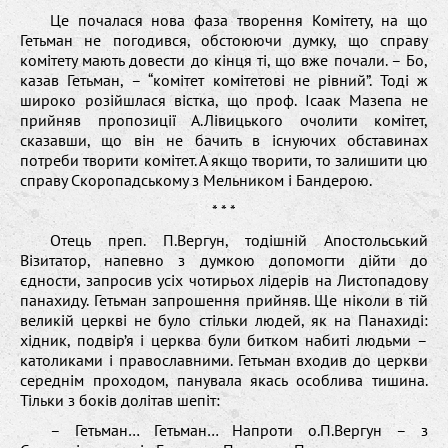
Це почалася нова фаза творення Комітету, на що
Гетьман не погодився, обстоюючи думку, що справу
комітету мають довести до кінця ті, що вже почали. – Бо,
казав Гетьман, – “комітет комітетові не рівний”. Тоді ж
широко розійшлася вістка, що проф. Ісаак Мазепа не
прийняв пропозиції А.Лівицького очолити комітет,
сказавши, що він не бачить в існуючих обставинах
потреби творити комітет. А якщо творити, то залишити цю
справу Скоропадському з Мельником і Бандерою.
* * *
Отець преп. П.Вергун, тодішній Апостольський
Візитатор, напевно з думкою допомогти дійти до
єдности, запросив усіх чотирьох лідерів на Листопадову
панахиду. Гетьман запрошення прийняв. Ще ніколи в тій
великій церкві не було стільки людей, як на Панахиді:
хідник, подвір’я і церква були битком набиті людьми –
католиками і православними. Гетьман входив до церкви
середнім проходом, панувала якась особлива тишина.
Тільки з боків долітав шепіт:
– Гетьман… Гетьман… Напроти о.П.Вергун – з