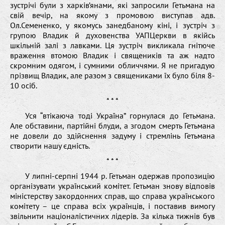
зустрічі були з харків’янами, які запросили Гетьмана на
свій вечір, на якому з промовою виступав адв.
Ол.Семененко, у якомусь занедбаному кіні, і зустріч з
групою Владик й духовенства УАПЦеркви в якійсь
шкільній залі з лавками. Ця зустріч викликала гнітюче
враження втомою Владик і священиків та аж надто
скромним одягом, і сумними обличчями. Я не пригадую
прізвищ Владик, але разом з священиками їх було біля 8-
10 осіб.
* * *
Уся “втікаюча тоді Україна” горнулася до Гетьмана.
Але обставини, партійні блуди, а згодом смерть Гетьмана
не довели до здійснення задуму і стремлінь Гетьмана
створити нашу єдність.
* * *
У липні-серпні 1944 р. Гетьман одержав пропозицію
організувати український комітет. Гетьман знову відповів
міністерству закордонних справ, що справа українського
комітету – це справа всіх українців, і поставив вимогу
звільнити націоналістичних лідерів. За кілька тижнів був