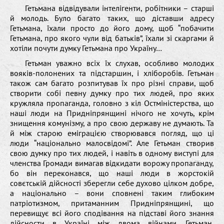
Гетьмана відвідували інтелігенти, робітники – старші
й молодь. Було багато таких, що діставши адресу
Гетьмана, їхали просто до його дому, щоб “побачити
Гетьмана, про якого чули від батьків”, їхали зі скаргами й
хотіли почути думку Гетьмана про Україну…
Гетьман уважно всіх їх слухав, особливо молодих
вояків-полонених та підстаршин, і хліборобів. Гетьман
також сам багато розпитував їх про різні справи, щоб
створити собі певну думку про тих людей, про яких
кружляла пропаганда, головно з кіл Остміністерства, що
наші люди на Придніпрянщині нічого не хочуть, крім
знищення комунізму, а про свою державу не думають. Та
й між старою еміграцією створювався погляд, що ці
люди “національно малосвідомі”. Але Гетьман створив
свою думку про тих людей, і навіть в одному виступі для
членства Громади вимагав відкидати ворожу пропаганду,
бо він переконався, що наші люди в жорстокій
совєтській дійсності зберегли себе духово цілком добре,
а національно – вони сповнені таким глибоким
патріотизмом, притаманним Придніпрянщині, що
перевищує всі його сподівання на підставі його знання
дійсности в Україні між двома війнами. Гетьман,