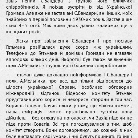
звіль нений С.Бандера з групою його ближчих
співробітників. Я поїхав зустріти їх від Української
Громади. Але вже не застав ані С.Бандери, ані інших, моїх
знайомих з першої половини 1930-их років. Застав я ще
яких 4–5 осіб. Між ними двох давніх знайомих ще з
юнацьких років.
Вістка про звільнення С.Бандери і про поставу
Гетьмана розійшлася дуже скоро між українцями.
Телефони до Гетьмана й домівки Громади не вгавали
впродовж кількох днів. Вкоротці був також звільнений
полк. А.Мельник з групою його ближчих співробітників.
Гетьман дуже докладно поінформував і С.Бандеру і
полк. А.Мельника про все, що тільки відносилося до
цілости української Справи, особливо обговорив
міжнародній відтинок. Відносно комітету Гетьман
представив його корисні й некорисні сторони в той час.
Користь Гетьман бачив тільки у тому, що маючи комітет,
наша еміграція зможе організовано зустріти нову
дійсність, – без огляду на поголоски, чи Захід піде чи не
піде проти Совєтів. Всі три погоджувалися з тим, щоб
комітет створити. Вони договорилися, що кожний з них
буде виставляти свої умови, і чиї будуть прийняті, то інші