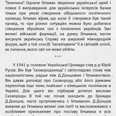
“Галичина”. Одначе Гетьман творення української армії і
повне її виправдання для українських інтересів бачив
тільки при умові створення об’єднаного політичного
проводу. Гетьман вірив, що коли б створився був такий
провід, то при різних ситуаціях можна було добитися
створення збройних сил з полонених українців. Такі
великі військові формації, на думку Гетьмана, могли
висунути українську Справу на широкий міжнародній
форум, щоб у той спосіб “легалізувати” її в світовій опінії,
як питання, якого світ не може обійти.
* * *
У 1941 р. головою Української Громади став д-р Юрій
Русов. Він був “сковородинець” і світоглядово стояв між
націоналістами, радше між Д.Донцовим і Гетьманством.
Він давав доповіді про Сковороду, або його думками
переплітав інші теми, пов’язані з німецькою політикою в
Україні, Для цього він підбирав дотепні вислови
Сковороди. В той час почав заходити до Громади
Д.Донцов, часто зустрічаючись з Гетьманом. Д.Донцов
виявляв до Гетьмана великі сим патії та висловлювався з
особливим признанням про поставу Гетьмана в усіх