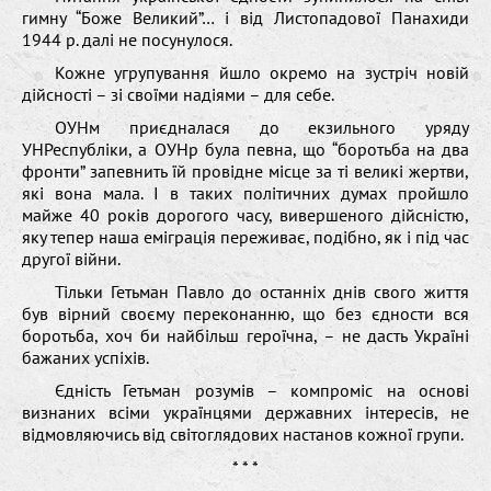
гимну “Боже Великий”… і від Листопадової Панахиди
1944 р. далі не посунулося.
Кожне угрупування йшло окремо на зустріч новій
дійсності – зі своїми надіями – для себе.
ОУНм приєдналася до екзильного уряду
УНРеспубліки, а ОУНр була певна, що “боротьба на два
фронти” запевнить їй провідне місце за ті великі жертви,
які вона мала. І в таких політичних думах пройшло
майже 40 років дорогого часу, вивершеного дійсністю,
яку тепер наша еміграція переживає, подібно, як і під час
другої війни.
Тільки Гетьман Павло до останніх днів свого життя
був вірний своєму переконанню, що без єдности вся
боротьба, хоч би найбільш героїчна, – не дасть Україні
бажаних успіхів.
Єдність Гетьман розумів – компроміс на основі
визнаних всіми українцями державних інтересів, не
відмовляючись від світоглядових настанов кожної групи.
* * *