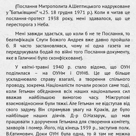
(Послання Митрополита А.Шептицького надруковане
у “Батьківщині” ч.25. 18 грудня 1971 р.). Коли я читав це
послання-протест 1938 року, мені здавалося, що це
пересторога з Неба.
Мені завжди здається, що коли б не те Послання, то
беатифікація Слуги Божого Андрея вже давно пройшла
б. Я часто застановлявся, чому ні одна газета не
передрукувала бодай по війні того Послання-документу,
яке в Галичині було сконфісковане).
У квітні-травні 1940 р. стало відомо, що ОУН
поділилася – на ОУНм і ОУНб. Це ще більше
ускладнювало справу взагалі, а творення спільного
проводу, зокрема. Націоналісти почали розкол саме тоді,
коли Гетьман об’єднання всіх наших національних сил
вважав найбільшою вимогою часу. Міжгрупові
взаємовідносини були тяжкі. Але Гетьман не відступав від
свого задуму. Він спрямував увагу на Краків, де було
найбільше наших діячів. Д-р О.Назарук, що мав
працювати з доручення Гетьмана для створення комітету,
захворів і помер. Його, під кінець 1939 р., заступив полк.
В.Євтимович. Доки ОУН була одна, то й там не можна