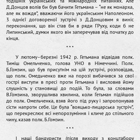
тодішніх українських та міжнародніх питаннях. Але
Д.Донцов волів би був бачити Гетьмана – “не як монарха,
але як вождя”, вважаючи його українським Наполеоном.
3 однієї договореної зустрічі з Д.Донцовим я виніс
переконання, що він став би в ряди ГРуху, коди б не
Липинський, думки якого він заперечував від початку до
кінця.
* * *
У лютому–березні 1942 р. Гетьмана відвідав полк.
Тиміш Омельченко, голова УНО в Німеччині. Полк.
Б.Гомзин, що був присутнім на цій зустрічі, розповідав,
що полк. Омедьченко вже на порозі вибачився за свої
гострі виступи в пресі проти Гетьмана і висловив йому
слушність у становищі до подій. То була, за словами
В.Гомзина, зворушлива хвилина, коли Гетьман підійшов
до полк. Омельченка, взяв його під руку і запропонував
сісти напроти себе. Це була “вояцько-лицарська зустріч”,
що перекреслює всі непорозуміння і кличе до спільного
чину, казав полк. Б.Гомзин.
* * *
І наші бандуристи (після виходу з концтабору