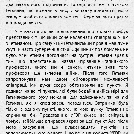
два мають його підтримати. Погодилися теж з думкою
Гетьмана, що кожний з них, у випадку прийняття його
умов, – особисто очолить комітет і бере за його працю
відповідальність.
У міжчасі я дістав повідомлення, що з краю прибув
представник УГВР, який хоче наладнати співпрацю УГВР
з Гетьманом. Про саму УГВР Гетьманський провід мав дуже
скупі й часто суперечні вістки. Офіційних повідомлень не
було. Але Гетьман погодився на зустріч. Гетьман зрадів
тим, що представник назвав прізвище галицького
професора, якого він є сином. Гетьман знав того
професора ще з-перед війни. Після того Гетьман
запропонував нам двом обговорити можливості
співпраці. Ми дуже скоро обговорили всі пункти. Я
годився на всі ті пункти, які були бодай в якійсь мірі для
Гетьманського руху можливі для здійснення, та на які
Гетьман, як я сподівався, погодиться. Затримка була
тільки в одному пункті, якого, на мою думку, Гетьман не
сприйняв би. Представник УГВР (живе на еміграції)
чомусь найбільше впирався якраз за цей пункт. Але після
мого з’ясування, що кільканадцять пунктів не
заперечують цього одного, і що всі є на користь УГВР, ми