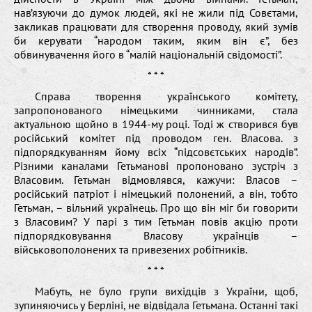
нав’язуючи до думок людей, які не жили під Совєтами,
закликав працювати для створення проводу, який зумів
би керувати “народом таким, яким він є”, без
обвинувачення його в “малій національній свідомості”.
* * *
Справа творення українського комітету,
запропонованого німецькими чинниками, стала
актуальною щойно в 1944-му році. Тоді ж створився був
російський комітет під проводом ген. Власова. з
підпорядкуванням йому всіх “підсовєтських народів”.
Різними каналами Гетьманові пропоновано зустріч з
Власовим. Гетьман відмовлявся, кажучи: Власов –
російський патріот і німецький полонений, а він, тобто
Гетьман, – вільний українець. Про що він міг би говорити
з Власовим? У парі з тим Гетьман повів акцію проти
підпорядковування Власову українців –
військовополонених та привезених робітників.
* * *
Мабуть, не було групи вихідців з України, щоб,
зупиняючись у Берліні, не відвідала Гетьмана. Останні такі