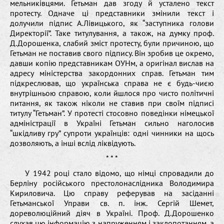
мельниківцями. Гетьман дав згоду й усталено текст
протесту. Одначе ці представники змінили текст і
долучили підпис А.Лівицького, як “заступника голови
Директорії”. Таке титулування, а також, на думку проф.
Д.Дорошенка, слабий зміст протесту, були причиною, що
Гетьман не поставив свого підпису. Він зробив це окремо,
давши копію представникам ОУНм, а оригінал вислав на
адресу міністерства закордонних справ. Гетьман тим
підкреслював, що українська справа не є будь-чиєю
внутрішньою справою, коли йшлося про чисто політичні
питання, як також ніколи не ставив при своїм підписі
титулу “Гетьман”. У протесті стосовно поведінки німецької
адміністрації в Україні Гетьман сильно наголосив
“шкідливу гру” супроти українців: одні чинники на щось
дозволяють, а інші вслід ліквідують.
* * *
У 1942 році стало відомо, що німці спровадили до
Берліну російського престолонаслідника Володимира
Кириловича. Цю справу реферував на засіданні
Гетьманської Управи св. п. інж. Сергій Шемет,
дореволюційний діяч в Україні. Проф. Д.Дорошенко
слухав цю інформацію з напруженням і заклопотанням, а