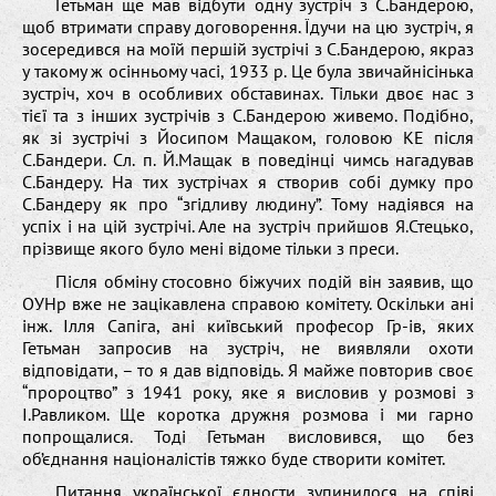
Гетьман ще мав відбути одну зустріч з С.Бандерою,
щоб втримати справу договорення. Їдучи на цю зустріч, я
зосередився на моїй першій зустрічі з С.Бандерою, якраз
у такому ж осінньому часі, 1933 р. Це була звичайнісінька
зустріч, хоч в особливих обставинах. Тільки двоє нас з
тієї та з інших зустрічів з С.Бандерою живемо. Подібно,
як зі зустрічі з Йосипом Мащаком, головою КЕ після
С.Бандери. Сл. п. Й.Мащак в поведінці чимсь нагадував
С.Бандеру. На тих зустрічах я створив собі думку про
С.Бандеру як про “згідливу людину”. Тому надіявся на
успіх і на цій зустрічі. Але на зустріч прийшов Я.Стецько,
прізвище якого було мені відоме тільки з преси.
Після обміну стосовно біжучих подій він заявив, що
ОУНр вже не зацікавлена справою комітету. Оскільки ані
інж. Ілля Сапіга, ані київський професор Гр-ів, яких
Гетьман запросив на зустріч, не виявляли охоти
відповідати, – то я дав відповідь. Я майже повторив своє
“пророцтво” з 1941 року, яке я висловив у розмові з
І.Равликом. Ще коротка дружня розмова і ми гарно
попрощалися. Тоді Гетьман висловився, що без
об’єднання націоналістів тяжко буде створити комітет.
Питання української єдности зупинилося на співі