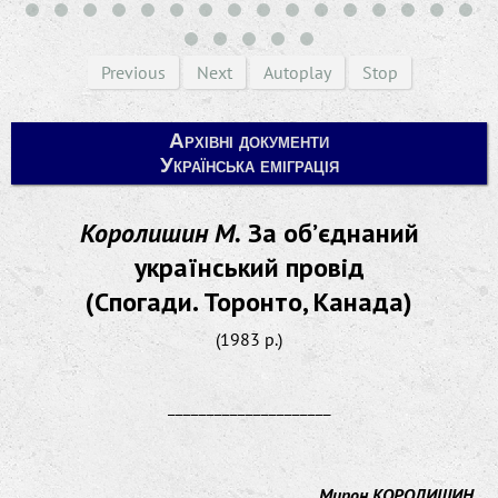
Previous
Next
Autoplay
Stop
Архівні документи
Українська еміграція
Королишин М.
За об’єднаний
український провід
(Спогади. Торонто, Канада)
(1983 р.)
_____________________
Мирон КОРОЛИШИН