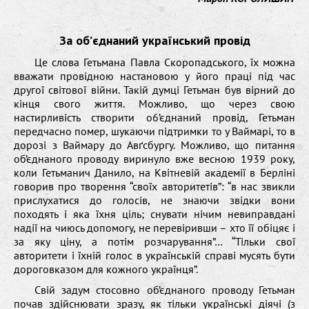
За об’єднаний український провід
Це слова Гетьмана Павла Скоропадського, їх можна
вважати провідною настановою у його праці під час
другої світової війни. Такій думці Гетьман був вірний до
кінця свого життя. Можливо, що через свою
настирливість створити о6’єднаний провід, Гетьман
передчасно помер, шукаючи підтримки то у Ваймарі, то в
дорозі з Ваймару до Авґсбургу. Можливо, що питання
об’єднаного проводу виринуло вже весною 1939 року,
коли Гетьманич Данило, на Квітневій академії в Берліні
говорив про творення “своїх авторитетів”: “в нас звикли
прислухатися до голосів, не знаючи звідки вони
походять і яка їхня ціль; снувати нічим невиправдані
надії на чиюсь допомогу, не перевіривши – хто її обіцяє і
за яку ціну, а потім розчарування”… “Тільки свої
авторитети і їхній голос в українській справі мусять бути
дороговказом для кожного українця”.
Свій задум стосовно об’єднаного проводу Гетьман
почав здійснювати зразу, як тільки українські діячі (з