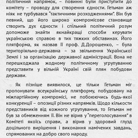
політичний напрямок, – повинні були приступити до
комітету – проводу для створення єдности. Гетьман аж
ніяк не турбувався “тактичними розходженнями”. Він був
певний, що його широко компромісове становище
створить дух єдности і спільний політичний розум
допоможе знайти якнайкращі способи керувати
українською справою в тих тяжких обставинах. Його
плятформа, як назвав її проф. Д.Дорошенко, – була
територіяльно-державна – за звільнення Української
Землі і за організацію державної адміністрації. Вона не
перешкоджала жодному політичному угрупуванню
представити у вільній Україні свій плян побудови
держави.
Як пізніше виявилося, це тільки Гетьман міг
пропонувати всеукраїнську плятформу, побудовану на
міжпартійному компромісі, не побоюючись будь-якої
конкуренції – опозиції різних напрямків. Щодо кількости
представників від кожного угрупування, то Гетьман не
був за обмеженням її. Він не вірив у “переголосування” в
Комітеті якоїсь справи, а вірив у здоровий глузд
доцільного вирішення і виконання намічених завдань,
спрямованих на добро свого народу.