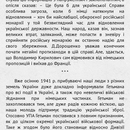
опісля сказав: – Це була б для української Справи
особлива загроза, коли б німці натякнули на
відновлення – хоч би найслабшої, обкроєної російської
монархії у той безвиглядний час для відновлення
української державности. Наш народ, казав він, зазнав
великих втрат, заляканий, може попасти в зневіру і
сприйняти російську монархію як останню надію для
свого збереження. Д.Дорошенко уважав конечним
почати негайні протизаходи в цій справі. Але, здається,
що Володимир Кирилович сам відмовився від німецьких
пропозицій і виїхав до Франції.
* * *
Вже осінню 1941 р. прибуваючі наші люди з різних
земель України дуже докладно інформували Гетьмана
про всі події в Україні, а також про невеличкі військові
з’єднання при німецьких частинах. Гетьман не
захоплювався тим, але дуже радів кожною вісткою, що
наша молодь підтримує традицію української зброї.
Стосовно УПА Гетьман поставився з повним признанням,
як до цілком окремої української військової формації.
Таке ж згодом було його становище відносно Дивізії