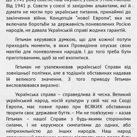
Від 1941 р. Совєти у союзі зі західніми альянтами, які й
думати не могли про українське питання, принаймні до
закінчення війни. Концепція “нової Европи”, яка не
включала боротьби за державність поневолених Росією
народів, не давала Українській справі жодних гарантій.
Гетьман керувався думкою, що для кожної потуги
приходять моменти, в яких Провидіння опускає свою
мантію для поневолених народів. І до того треба бути
приготованими, щоб за неї вхопитися.
Гетьман не узалежнював української Справи від
зовнішньої політики, але в тодішніх обставинах надавав
їй великого значення. З того приводу Гетьман
висловлювався виразно:
Українська справа – справедлива й чесна. Великий
український народ, носій культури у свій час на Сході
Европи, має повне право при ВСЯКИХ обставинах
творити своє державне буття. – Ми не пов’язуємо – казав
Гетьман – нашої Справи з будь-якими сторонніми
силами, і не керуємося симпатіями до одних, або
неприхильністю до інших народів. Наш народ
спроможний власними силами відстояти своє право бути