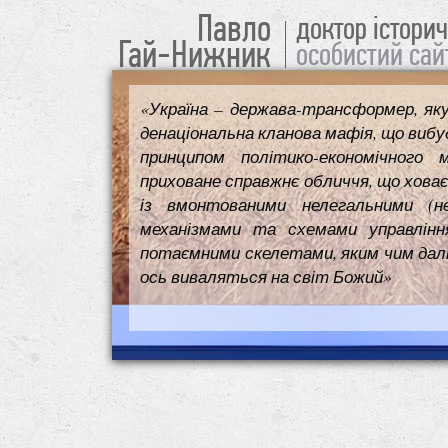
Павло
доктор істори
Гай-Нижник
особистий сай
«Україна – держава-трансформер, як
денаціональна кланова мафія, що вибуд
принципом політико-економічного 
приховане справжнє обличчя, що ховає
із вмонтованими нелегальними (н
механізмами та схемами управлінн
потаємними скелетами, яким чим далі т
ось виваляться на світ Божий»