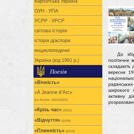
Карпатська Україна
ОУН - УПА
УСРР - УРСР
світова історія
історія діаспори
енциклопедичні
До збі
політичне ж
Україна (від 1991 р.)
складають 
Поезія
вересня 19
національ
«Вічність»
радянських 
широкого г
«À Jeanne d’Arc»
активну ді
(Le Porche, 2022/2023)
розрахований
«Крізь час»
(2022)
«Відчуття»
(2020)
«Плинність»
(2015)