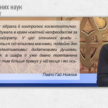
чних наук
т
у зібрала й контролює космополітично-
увала в країні новітній неофеодалізм за
майорату. У цієї злочинної влади –
ться під кількома масками, подвійне дно
елегітимними) додатковими рушіями,
я, а шафа її уже давно переповнена
им більше бракує у ній місця і які ось-
Павло Гай-Нижник