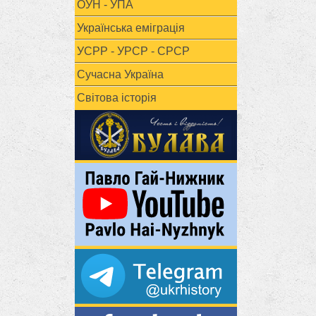
ОУН - УПА
Українська еміграція
УСРР - УРСР - СРСР
Сучасна Україна
Світова історія