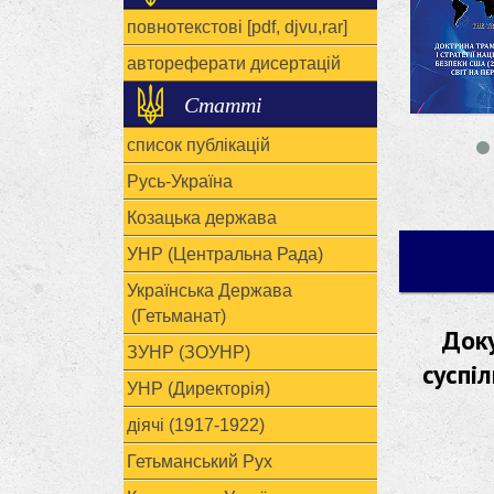
повнотекстові [pdf, djvu,rar]
автореферати дисертацій
Статті
список публікацій
Русь-Україна
Козацька держава
УНР (Центральна Рада)
Українська Держава
(Гетьманат)
Доку
ЗУНР (ЗОУНР)
суспі
УНР (Директорія)
діячі (1917-1922)
Гетьманський Рух