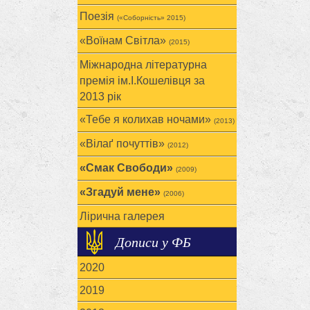
Поезія
(«Соборність» 2015)
«Воїнам Cвітла»
(2015)
Міжнародна літературна
премія ім.І.Кошелівця за
2013 рік
«Тебе я колихав ночами»
(2013)
«Вілаґ почуттів»
(2012)
«Смак Свободи»
(2009)
«Згадуй мене»
(2006)
Лірична галерея
Дописи у ФБ
2020
2019