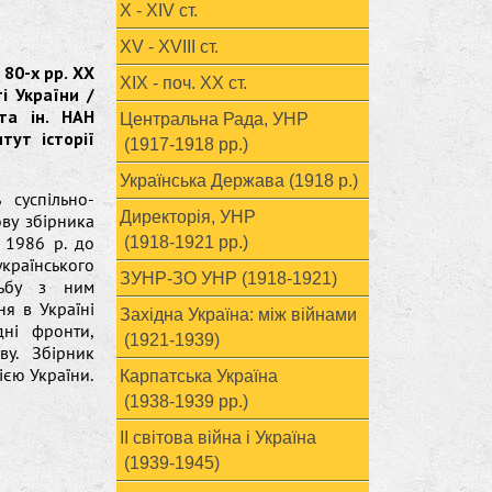
X - XIV ст.
XV - XVIII ст.
 80-х рр. ХХ
ХІХ - поч. ХХ ст.
і України /
 та ін. НАН
Центральна Рада, УНР
тут історії
(1917-1918 рр.)
Українська Держава (1918 р.)
 суспільно-
Директорія, УНР
ову збірника
 1986 р. до
(1918-1921 рр.)
країнського
ЗУНР-ЗО УНР (1918-1921)
тьбу з ним
ня в Україні
Західна Україна: між війнами
дні фронти,
(1921-1939)
ву. Збірник
рією України.
Карпатська Україна
(1938-1939 рр.)
ІІ світова війна і Україна
(1939-1945)