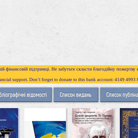
ій фінансовій підтримці. Не забутьте скласти благодійну пожертву
inancial support. Don’t forget to donate to this bank account: 4149 499
бліографічні відомості
Список видань
Список публік