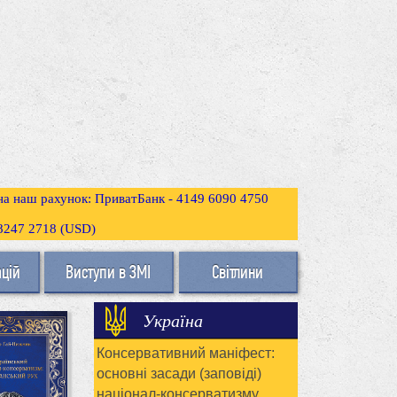
 на наш рахунок: ПриватБанк - 4149 6090 4750
3 8247 2718 (USD)
ацій
Виступи в ЗМІ
Світлини
Україна
Консервативний маніфест:
основні засади (заповіді)
націонал-консерватизму