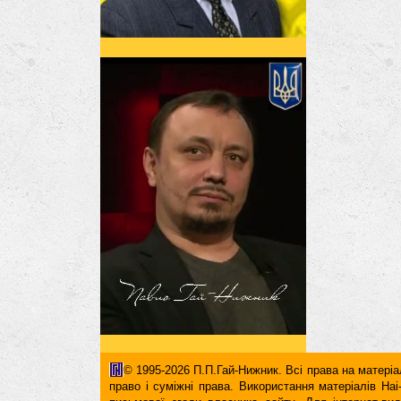
© 1995-2026 П.П.Гай-Нижник. Всі права на матеріал
право і суміжні права. Використання матерiалiв H
письмової згоди власника сайту. Для iнтернет-ви
гіперпосилання повинні міститися виключно в першом