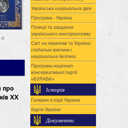
Українська національна ідея
Програма - Україна
Позиції та завдання
українського консерватизму
Світ на переломі та Україна:
глобальні виклики і
національна безпека
Програма націонал-
консервативної партії
«БУЛАВА»
) про
Історія
ків ХХ
Галерея історії України
Карти України
Документи