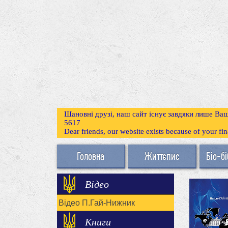
Шановні друзі, наш сайт існує завдяки лише Ваш
5617
Dear friends, our website exists because of your f
Головна
Життєпис
Біо-бі
Відео
Відео П.Гай-Нижник
Книги