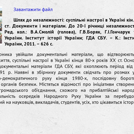
Завантажити файл
Шлях до незалежності: суспільні настрої в Україні кін.
ст. Документи і матеріали. До 20-ї річниці незалежност
Ред. кол.: В.А.Смолій (голова), Г.В.Боряк, Г.І.Гончарук
України. Інститут історії України; ГДА СБУ. – К.: Інсти
України, 2011. – 626 с.
рника увійшли документальні матеріали, що відтворюють
иття, суспільні настрої в Україні кінця 80-х років ХХ ст. Осн
документальні матеріали ГДА СБУ, які охоплюють період від
91 р. Наявні в збірнику документи свідчать про розмах у
но-демократичного руху кінця 1980-х, послідовну боро
органів безпеки. Містяться відомості про ініціативи створен
ромадського об'єднання, схожого на прибалтійські наро
яльність осередків Народного Руху України за перебудо
 на науковців, викладачів, студентів, усіх, хто цікавиться істо