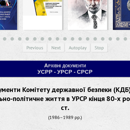
Previous
Next
Autoplay
Stop
Архівні документи
УСРР - УРСР - СРСР
менти Комітету державної безпеки (КДБ
льно-політичне життя в УРСР кінця 80-х ро
ст.
(1986–1989 рр.)