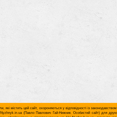
и, які містить цей сайт, охороняються у відповідності із законодавством
ai-Nyzhnyk.in.ua (Павло Павлович Гай-Нижник. Особистий сайт) для дру
дань обов'язковим є гiперпосилання на Hai-Nyzhnyk.in.ua, відкрите 
у чи в другому абзаці тексту.