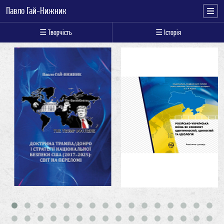
Павло Гай-Нижник
☰ Творчість
☰ Історія