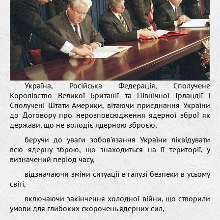
Україна, Російська Федерація, Сполучене
Королівство Великої Британії та Північної Ірландії і
Сполучені Штати Америки, вітаючи приєднання України
до Договору про нерозповсюдження ядерної зброї як
держави, що не володіє ядерною зброєю,
беручи до уваги зобов'язання України ліквідувати
всю ядерну зброю, що знаходиться на її території, у
визначений період часу,
відзначаючи зміни ситуації в галузі безпеки в усьому
світі,
включаючи закінчення холодної війни, що створили
умови для глибоких скорочень ядерних сил,