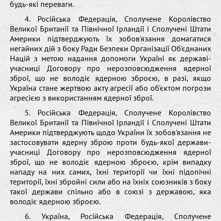
будь-які переваги.
4. Російська Федерація, Сполучене Королівство
Великої Британії та Північної Ірландії і Сполучені Штати
Америки підтверджують їх зобов'язання домагатися
негайних дій з боку Ради Безпеки Організації Об'єднаних
Націй з метою надання допомоги Україні як державі-
учасниці Договору про нерозповсюдження ядерної
зброї, що не володіє ядерною зброєю, в разі, якщо
Україна стане жертвою акту агресії або об'єктом погрози
агресією з використанням ядерної зброї.
5. Російська Федерація, Сполучене Королівство
Великої Британії та Північної Ірландії і Сполучені Штати
Америки підтверджують щодо України їх зобов'язання не
застосовувати ядерну зброю проти будь-якої держави-
учасниці Договору про нерозповсюдження ядерної
зброї, що не володіє ядерною зброєю, крім випадку
нападу на них самих, їхні території чи їхні підопічні
території, їхні збройні сили або на їхніх союзників з боку
такої держави спільно або в союзі з державою, яка
володіє ядерною зброєю.
6. Україна, Російська Федерація, Сполучене