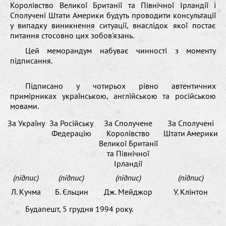
Королівство Великої Британії та Північної Ірландії і
Сполучені Штати Америки будуть проводити консультації
у випадку виникнення ситуації, внаслідок якої постає
питання стосовно цих зобов'язань.
Цей меморандум набуває чинності з моменту
підписання.
Підписано у чотирьох рівно автентичних
примірниках українською, англійською та російською
мовами.
За Україну
За Російську
За Сполучене
За Сполучені
Федерацію
Королівство
Штати Америки
Великої Британії
та Північної
Ірландії
(підпис)
(підпис)
(підпис)
(підпис)
Л. Кучма
Б. Єльцин
Дж. Мейджор
У. Клінтон
Будапешт, 5 грудня 1994 року.