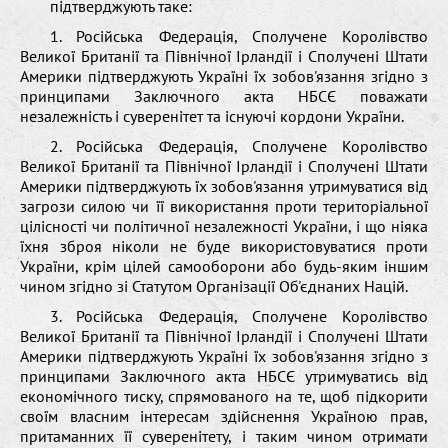
підтверджують таке:
1. Російська Федерація, Сполучене Королівство
Великої Британії та Північної Ірландії і Сполучені Штати
Америки підтверджують Україні їх зобов'язання згідно з
принципами Заключного акта НБСЄ поважати
незалежність і суверенітет та існуючі кордони України.
2. Російська Федерація, Сполучене Королівство
Великої Британії та Північної Ірландії і Сполучені Штати
Америки підтверджують їх зобов'язання утримуватися від
загрози силою чи її використання проти територіальної
цілісності чи політичної незалежності України, і що ніяка
їхня зброя ніколи не буде використовуватися проти
України, крім цілей самооборони або будь-яким іншим
чином згідно зі Статутом Організації Об'єднаних Націй.
3. Російська Федерація, Сполучене Королівство
Великої Британії та Північної Ірландії і Сполучені Штати
Америки підтверджують Україні їх зобов'язання згідно з
принципами Заключного акта НБСЄ утримуватись від
економічного тиску, спрямованого на те, щоб підкорити
своїм власним інтересам здійснення Україною прав,
притаманних її суверенітету, і таким чином отримати