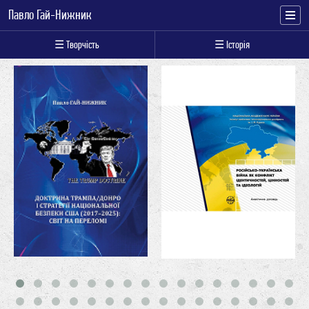
Павло Гай-Нижник
☰ Творчість
☰ Історія