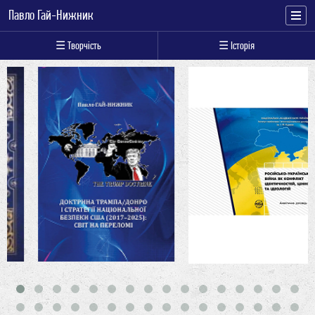
Павло Гай-Нижник
☰ Творчість
☰ Історія