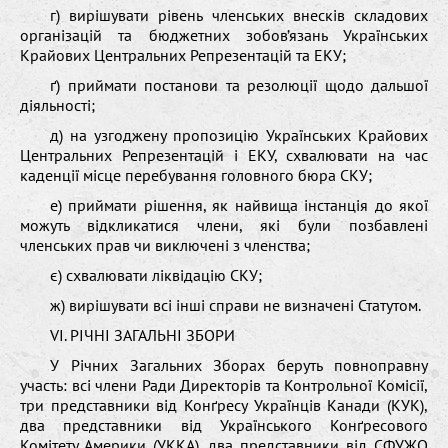
г) вирішувати рівень членських внесків складових
організацій та бюджетних зобов’язань Українських
Крайових Центральних Репрезентацій та ЕКУ;
ґ) приймати постанови та резолюції щодо дальшої
діяльності;
д) на узгоджену пропозицію Українських Крайових
Центральних Репрезентацій і ЕКУ, схвалювати на час
каденції місце перебування головного бюра СКУ;
е) приймати рішення, як найвища інстанція до якої
можуть відкликатися члени, які були позбавлені
членських прав чи виключені з членства;
є) схвалювати ліквідацію СКУ;
ж) вирішувати всі інші справи не визначені Статутом.
VI. РІЧНІ ЗАГАЛЬНІ ЗБОРИ
У Річних Загальних Зборах беруть повноправну
участь: всі члени Ради Директорів та Контрольної Комісії,
три представники від Конґресу Українців Канади (КУК),
два представники від Українського Конґресового
Комітету Америки (УККА), два представники від СФУЖО