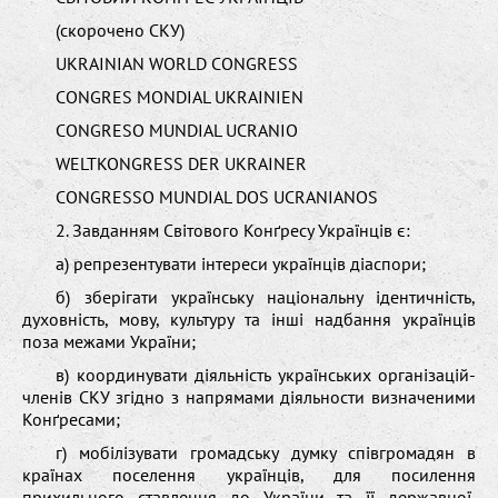
(скорочено СКУ)
UKRAINIAN WORLD CONGRESS
CONGRES MONDIAL UKRAINIEN
CONGRESO MUNDIAL UCRANIO
WELTKONGRESS DER UKRAINER
CONGRESSO MUNDIAL DOS UCRANIANOS
2. Завданням Світового Конґресу Українців є:
а) репрезентувати інтереси українців діаспори;
б) зберігати українську національну ідентичність,
духовність, мову, культуру та інші надбання українців
поза межами України;
в) координувати діяльність українських організацій-
членів СКУ згідно з напрямами діяльности визначеними
Конґресами;
г) мобілізувати громадську думку співгромадян в
країнах поселення українців, для посилення
прихильного ставлення до України та її державної,