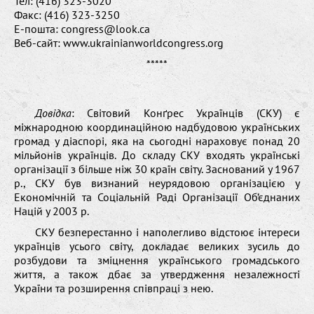
Тел: (416) 323-3020
Факс: (416) 323-3250
Е-пошта: congress@look.ca
Веб-сайт: www.ukrainianworldcongress.org
*****
Довідка
: Світовий Конґрес Українців (СКУ) є
міжнародною координаційною надбудовою українських
громад у діаспорі, яка на сьогодні нараховує понад 20
мільйонів українців. До складу СКУ входять українські
організації з більше ніж 30 країн світу. Заснований у 1967
р., СКУ був визнаний неурядовою організацією у
Економічній та Соціальній Раді Організації Об’єднаних
Націй у 2003 р.
СКУ безперестанно і наполегливо відстоює інтереси
українців усього світу, докладає великих зусиль до
розбудови та зміцнення українського громадського
життя, а також дбає за утвердження незалежності
України та розширення співпраці з нею.