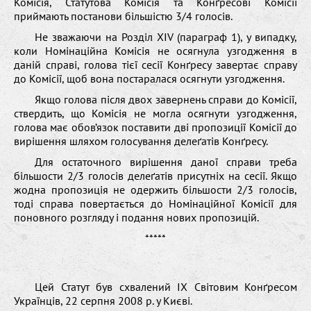
Комісія, Статутова Комісія та Конґресові Комісії
приймають постанови більшістю 3/4 голосів.
Не зважаючи на Розділ XIV (параграф 1), у випадку,
коли Номінаційна Комісія не осягнула узгодження в
даній справі, голова тієї сесії Конґресу завертає справу
до Комісії, щоб вона постаралася осягнути узгодження.
Якщо голова після двох завернень справи до Комісії,
ствердить, що Комісія не могла осягнути узгодження,
голова має обов’язок поставити дві пропозиції Комісії до
вирішення шляхом голосування делеґатів Конґресу.
Для остаточного вирішення даної справи треба
більшости 2/3 голосів делеґатів присутніх на сесії. Якщо
жодна пропозиція не одержить більшости 2/3 голосів,
тоді справа повертається до Номінаційної Комісії для
поновного розгляду і подання нових пропозицій.
*****
Цей Статут був схвалений ІХ Світовим Конґресом
Українців, 22 серпня 2008 р. у Києві.