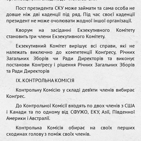
Пост президента СКУ може займати та сама особа не
довше ніж дві каденції під ряд. Під час своєї каденції
президент не може очолювати жодної іншої організації.
Кворум на засіданні Екзекутивного Комітету
становить три члени Екзекутивного Комітету.
Екзекутивний Комітет вирішує всі справи, які не
належать виключно до компетенції Конґресу, Річних
Загальних Зборів чи Ради Директорів та виконує
постанови Конґресу і рішення Річних Загальних Зборів
та Ради Директорів
IX. КОНТРОЛЬНА КОМІСІЯ
Контрольну Комісію у складі дев’яти членів вибирає
Конґрес.
До Контрольної Комісії входять по двох членів з США
і Канади та по одному від СФУЖО, ЕКУ, Азії, Південної
Америки і Австралії.
Контрольна Комісія oбирає на своїх перших
сходинах голову з поміж своїх членів.