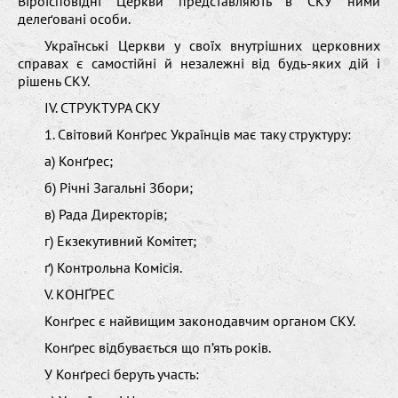
Віроісповідні Церкви представляють в СКУ ними
делеґовані особи.
Українські Церкви у своїх внутрішних церковних
справах є самостійні й незалежні від будь-яких дій і
рішень СКУ.
IV. СТРУКТУРА СКУ
1. Світовий Конґрес Українців має таку структуру:
а) Конґрес;
б) Річні Загальні Збори;
в) Рада Директорів;
г) Екзекутивний Комітет;
ґ) Контрольна Комісія.
V. КОНҐРЕС
Конґрес є найвищим законодавчим органом СКУ.
Конґрес відбувається що п’ять років.
У Конґресі беруть участь: