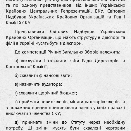
та по одному представникові від інших Українських
Крайових Центральних Репрезентацій, ЕКУ, Світових
Надбудов Українських Крайових Організацій та Рад і
Комісій СКУ.
Представники Світових Надбудов Українських
Крайових Організацій, що мають структуру в діяспорі та
філії в Україні мусять бути з діяспори.
До компетенції Річних Загальних Зборів належить:
а) вислухати і схвалити звіти Ради Директорів та
Контрольної Комісії;
б) схвалити фінансові звіти;
в) назначити аудитора;
г) схвалити щорічний бюджет;
ґ) приймати нових членів, міняти категорію членів та
з поважних причин припинювати членів у їхніх правах і
виключати з членства СКУ;
д) приймати зміни до Статуту через необхідну
потребу. Ці зміни мусять бути схвалені черговим