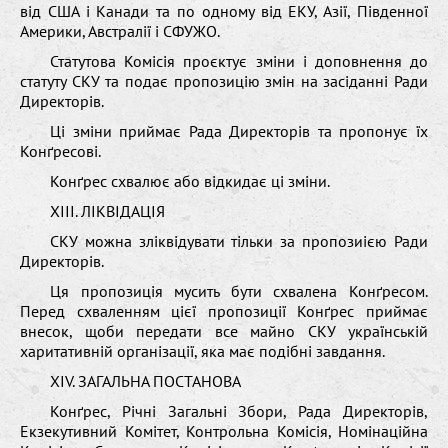
від США і Канади та по одному від ЕКУ, Азії, Південної
Америки, Австралії і СФУЖО.
Статутова Комісія проєктує зміни і доповнення до
статуту СКУ та подає пропозицію змін на засіданні Ради
Директорів.
Ці зміни приймає Рада Директорів та пропонує їх
Конґресові.
Конґрес схвалює або відкидає ці зміни.
XІІІ. ЛІКВІДАЦІЯ
СКУ можна зліквідувати тільки за пропозиією Ради
Директорів.
Ця пропозиція мусить бути схвалена Конґресом.
Перед схваленням цієї пропозиції Конґрес приймає
внесок, щоби передати все майно СКУ українській
харитативній організації, яка має подібні завдання.
XIV. ЗАГАЛЬНА ПОСТАНОВА
Конґрес, Річні Загальні Збори, Рада Директорів,
Екзекутивний Комітет, Контрольна Комісія, Номінаційна