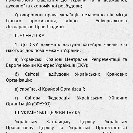
духовної та економічної розбудови;
ґ) охороняти права українців незалежно від місця
їхнього проживання, згідно з Універсальною
Декларацією Прав Людини.
ІІ. ЧЛЕНИ СКУ
1. До СКУ належать наступні катеґорії членів, які
мають осідок поза межами України:
а) Українські Крайові Центральні Репрезентації та
Европейський Конґрес Українців (ЕКУ);
б) Світові Надбудови Українських Крайових
Організацій;
в) Українські Крайові Організації;
г) Світова Федерація Українських Жіночих
Організацій (СФУЖО).
ІІІ. УКРАЇНСЬКІ ЦЕРКВИ ТА СКУ
Українську Католицьку Церкву, Українську
Православну Церкву та Українські Протестантські