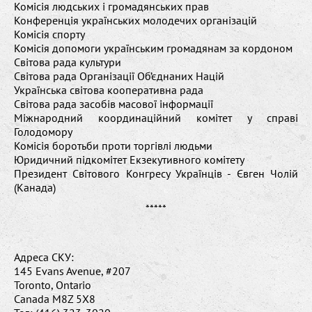
Комісія людських і громадянських прав
Конференція українських молодечих організацій
Комісія спорту
Комісія допомоги українським громадянам за кордоном
Світова рада культури
Світова рада Організації Об’єднаних Націй
Українська світова кооперативна рада
Світова рада засобів масової інформації
Міжнародний координаційний комітет у справі
Голодомору
Комісія боротьби проти торгівлі людьми
Юридичний підкомітет Екзекутивного комітету
Президент Світового Конгресу Українців - Євген Чолій
(Канада)
*****
Адреса СКУ:
145 Evans Avenue, #207
Toronto, Ontario
Canada M8Z 5X8