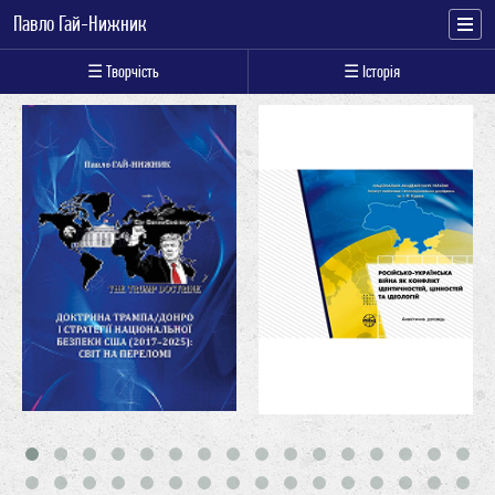
Павло Гай-Нижник
☰ Творчість
☰ Історія