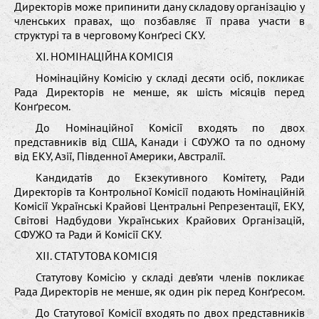
Директорів може припинити дану складову організацію у
членських правах, що позбавляє її права участи в
структурі та в черговому Конґресі СКУ.
XІ. НОМІНАЦІЙНА КОМІСІЯ
Номінаційну Комісію у складі десяти осіб, покликає
Рада Директорів не менше, як шість місяців перед
Конґресом.
До Номінаційної Комісії входять по двох
представників від США, Канади і СФУЖО та по одному
від ЕКУ, Азії, Південної Америки, Австралії.
Кандидатів до Екзекутивного Комітету, Ради
Директорів та Контрольної Комісії подають Номінаційній
Комісії Українські Крайові Центральні Репрезентації, ЕКУ,
Світові Надбудови Українських Крайових Організацій,
СФУЖО та Ради й Комісії СКУ.
XII. СТАТУТОВА КОМІСІЯ
Статутову Комісію у складі дев’яти членів покликає
Рада Директорів не менше, як один рік перед Конґресом.
До Статутової Комісії входять по двох представників