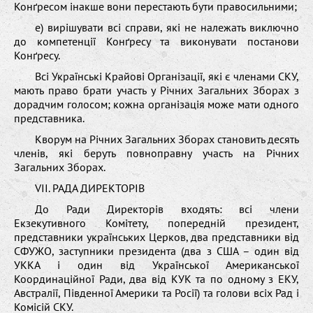
Конґресом інакше вони перестають бути правосильними;
е) вирішувати всі справи, які не належать виключно
дo компетенції Конґресу та виконувати постанови
Конґресу.
Всі Українські Крайові Організації, які є членами СКУ,
мають право брати участь у Річних Загальних Зборах з
дорадчим голосом; кожна організація може мати одного
представника.
Кворум на Річних Загальних Зборах становить десять
членів, які беруть повноправну участь на Річних
Загальних Зборах.
VII. РАДА ДИРЕКТОРІВ
До Ради Директорів входять: всі члени
Екзекутивного Комітету, попередній президент,
представники українських Церков, два представники від
СФУЖО, заступники президента (два з США – один від
УККА і один від Української Американської
Координаційної Ради, два від КУК та по одному з ЕКУ,
Австралії, Південної Америки та Росії) та голови всіх Рад і
Комісій СКУ.