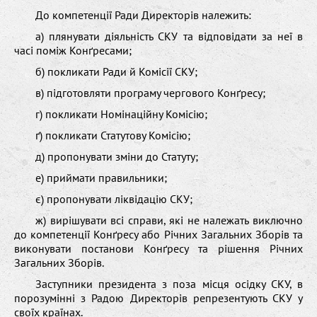
До компетенції Ради Директорів належить:
а) плянувати діяльність СКУ та відповідати за неї в
часі поміж Конґресами;
б) покликати Ради й Комісії СКУ;
в) підготовляти програму чергового Конґресу;
г) покликати Номінаційну Комісію;
ґ) покликати Статутову Комісію;
д) пропонувати зміни до Статуту;
е) приймати правильники;
є) пропонувати ліквідацію СКУ;
ж) вирішувати всі справи, які не належать виключно
до компетенції Конґресу або Річних Загальних Зборів та
виконувати постанови Конґресу та рішення Річних
Загальних Зборів.
Заступники президента з поза місця осідку СКУ, в
порозумінні з Радою Директорів репрезентують СКУ у
своїх країнах.