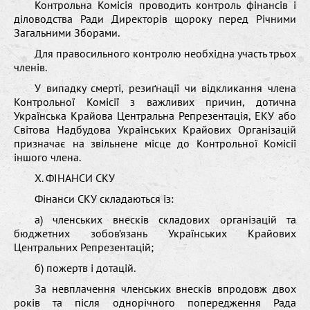
Контрольна Комісія проводить контроль фінансів і
діловодства Ради Директорів щороку перед Річними
Загальними Зборами.
Для правосильного контролю необхідна участь трьох
членів.
У випадку смерті, резиґнації чи відкликання члена
Контрольної Комісії з важливих причин, дотична
Українська Крайова Центральна Репрезентація, ЕКУ або
Світова Надбудова Українських Крайових Організацій
призначає на звільнене місце до Контрольної Комісії
іншого члена.
X. ФІНАНСИ СКУ
Фінанси СКУ складаються із:
а) членських внесків складових організацій та
бюджетних зобов’язань Українських Крайових
Центральних Репрезентацій;
б) пожертв і дотацій.
За невплачення членських внесків впродовж двох
років та після однорічного попередження Рада