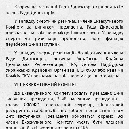
Кворум на засіданні Ради Директорів становить сім
членів Ради Директорів.
У випадку смерти чи резиґнації члена Екзекутивного
Комітету, за винятком президента, Рада Директорів
призначає на звільнене місце іншого члена. У випадку
смерти чи резиґнації президента, його функцію
переберає 1-ий заступник.
У випадку смерти, резиґнації або відкликання члена
Ради Директорів, дотична Українська Крайова
Центральна Репрезентація, ЕКУ, Світова Надбудова
Українських Крайових Організацій, СФУЖО або Рада чи
Комісія СКУ призначає на звільнене місце іншого члена.
VIII. ЕКЗЕКУТИВНИЙ КОМІТЕТ
До Екзекутивного Комітету входять: президент, 1-ий
заступник президента, 2-ий заступник президента –
голова СФУЖО, генеральний секретар, фінансо-вий
референт та скарбник. Всі ці є виборні пости за винятком
2-го заступника. Президента oбирається окремо. Всі
члени Екзекутивного Комітету мусять бути членами
організацій, які входять до членства СКУ.