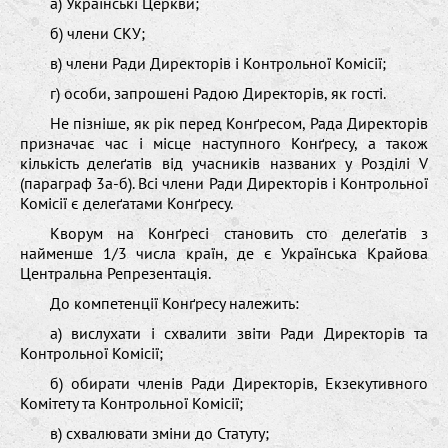
а) Українські Церкви;
б) члени СКУ;
в) члени Ради Директорів і Контрольної Комісії;
г) особи, запрошені Радою Директорів, як гості.
Не пізніше, як рік перед Конґресом, Рада Директорів
призначає час і місце наступного Конґресу, а також
кількість делеґатів від учасників названих у Розділі V
(параграф 3а-б). Всі члени Ради Директорів і Контрольної
Комісії є делеґатами Конґресу.
Кворум на Конґресі становить сто делеґатів з
найменше 1/3 числа країн, де є Українська Крайова
Центральна Репрезентація.
До компетенції Конґресу належить:
а) вислухати і схвалити звіти Ради Директорів та
Контрольної Комісії;
б) oбирати членів Ради Директорів, Екзекутивного
Комітету та Контрольної Комісії;
в) схвалювати зміни до Статуту;