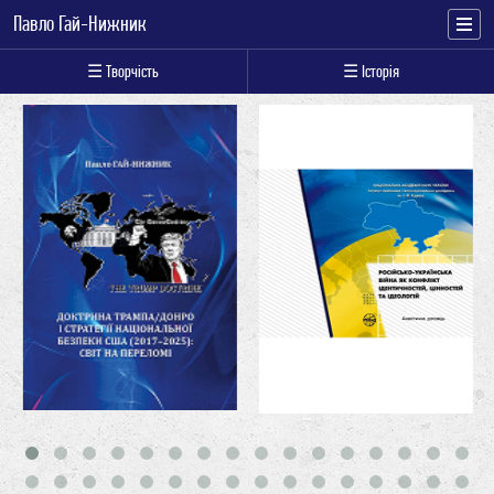
Павло Гай-Нижник
☰ Творчість
☰ Історія