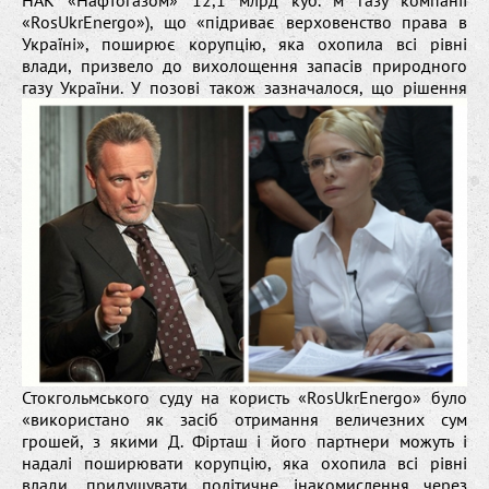
«RosUkrEnergo»), що «підриває верховенство права в
Україні», поширює корупцію, яка охопила всі рівні
влади, призвело до вихолощення запасів природного
газу України.
У позові також зазначалося, що рішення
Стокгольмського суду на користь «RosUkrEnergo» було
«використано як засіб отримання величезних сум
грошей, з якими Д. Фірташ і його партнери можуть і
надалі поширювати корупцію, яка охопила всі рівні
влади, придушувати політичне інакомислення через