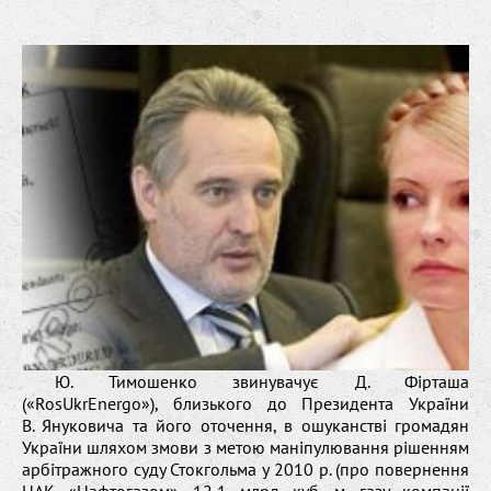
Ю. Тимошенко звинувачує Д. Фірташа
(«RosUkrEnergo»), близького до Президента України
В. Януковича та його оточення, в ошуканстві громадян
України шляхом змови з метою маніпулювання рішенням
арбітражного суду Стокгольма у 2010 р. (про повернення
НАК «Нафтогазом» 12,1 млрд куб. м газу компанії