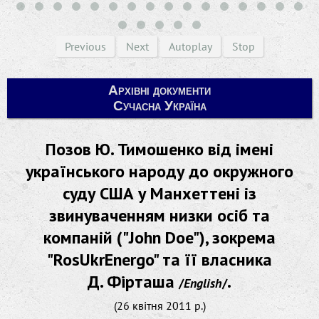
Previous
Next
Autoplay
Stop
Архівні документи
Сучасна Україна
Позов Ю. Тимошенко від імені
українського народу до окружного
суду США у Манхеттені із
звинуваченням низки осіб та
компаній ("John Doe"), зокрема
"RosUkrEnergo" та її власника
Д. Фiрташа
.
/
English
/
(26 квітня 2011 р.)