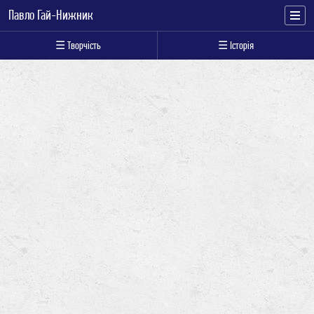
Павло Гай-Нижник
☰ Творчість
☰ Історія