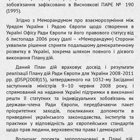
зобов'язання зафіксовано в Висновкові ПАРЄ № 190
(1995).
Згідно з Меморандумом про взаєморозуміння між
Урядом України і Радою Європи щодо створення в
Україні Офісу Ради Європи та його правового статусу від
6 листопада 2006 року (далі – «Меморандум») Сторони
ухвалили рішення сприяти подальшому демократичному
розвитку в Україні, зокрема шляхом повного і дієвого
виконання Плану дій.
Даний План дій враховує досвід і результати
реалізації Плану дій Ради Європи для України 2008-2011
рр. ((DSP(2008)15), затвердженого на 1032-му Засіданні
заступників міністрів 9–10 червня 2008 року, і
спрямований на надання Україні підтримки в виконанні
решти її статутних та індивідуальних зобов’язань як
держави-члена Ради Європи, передбачаючи пакет
пріоритетних заходів, покликаних допомогти в
приведенні українського законодавства, інститутів та
практики у відповідність до європейських стандартів
щодо прав людини, верховенства права і демократії.
Водночас проекти, запропоновані в Плані дій,