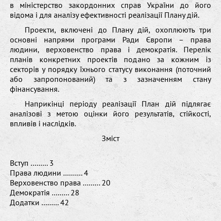
в міністерство закордонних справ України до його
відома і для аналізу ефективності реалізації Плану дій.
Проекти, включені до Плану дій, охоплюють три
основні напрями програми Ради Європи – права
людини, верховенство права і демократія. Перелік
планів конкретних проектів подано за кожним із
секторів у порядку їхнього статусу виконання (поточний
або запропонований) та з зазначенням стану
фінансування.
Наприкінці періоду реалізації План дій підлягає
аналізові з метою оцінки його результатів, стійкості,
впливів і наслідків.
Зміст
Вступ ......... 3
Права людини .......... 4
Верховенство права ......... 20
Демократія ......... 28
Додатки ......... 42