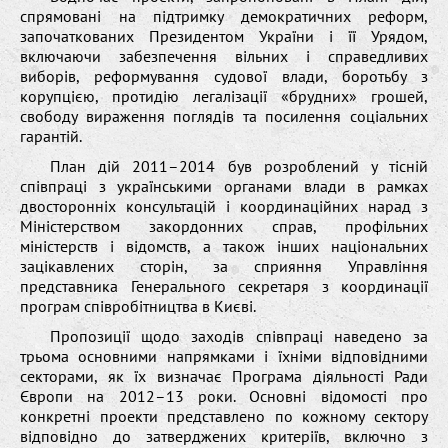
спрямовані на підтримку демократичних реформ,
започаткованих Президентом України і її Урядом,
включаючи забезпечення вільних і справедливих
виборів, реформування судової влади, боротьбу з
корупцією, протидію легалізації «брудних» грошей,
свободу вираження поглядів та посилення соціальних
гарантій.
План дій 2011–2014 був розроблений у тісній
співпраці з українськими органами влади в рамках
двосторонніх консультацій і координаційних нарад з
Міністерством закордонних справ, профільних
міністерств і відомств, а також інших національних
зацікавлених сторін, за сприяння Управління
представника Генерального секретаря з координації
програм співробітництва в Києві.
Пропозиції щодо заходів співпраці наведено за
трьома основними напрямками і їхніми відповідними
секторами, як їх визначає Програма діяльності Ради
Європи на 2012–13 роки. Основні відомості про
конкретні проекти представлено по кожному сектору
відповідно до затверджених критеріїв, включно з