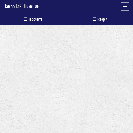
Павло Гай-Нижник
☰ Творчість
☰ Історія