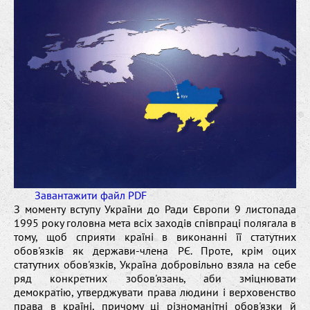
Завантажити файл PDF
З моменту вступу України до Ради Європи 9 листопада
1995 року головна мета всіх заходів співпраці полягала в
тому, щоб сприяти країні в виконанні її статутних
обов'язків як держави-члена РЄ. Проте, крім оцих
статутних обов'язків, Україна добровільно взяла на себе
ряд конкретних зобов'язань, аби зміцнювати
демократію, утверджувати права людини і верховенство
права в країні, причому ці різноманітні обов'язки й