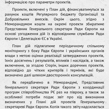
інформацією про параметри проектів.
Проекти, включені у План дій, фінансуватимуться за
рахунок коштів Регулярного бюджету Організації та
Добровільних внесків. Окрім цього, згідно з
Меморандумом кошти на окремі проекти збиратиме
Представник Генерального секретаря Ради Європи на
основі узгодження дій із відповідними службами Ради
Європи і Делегацією ЄС в Україні.
План дій підлягатиме періодичному спільному
моніторингу з боку Ради Європи і українських органів
влади з метою оцінки реалізації затверджених проектів,
їхніх досягнень і результатів, впливів і наслідків, а також
включення, за згодою Сторін, інших доречних проектів,
відповідно до чітких критеріїв і термінів, які буде
визначено далі шляхом двосторонніх консультацій.
Як передбачено в Меморандумі, Представник
Генерального секретаря Ради Європи з координації
програм співробітництва РЄ раз на півроку, а також за
особливої потреби подає звіт про хід виконання
визначених у Плані дій проектів Генеральному
секретареві Ради Європи. Копія такого звіту надсилається