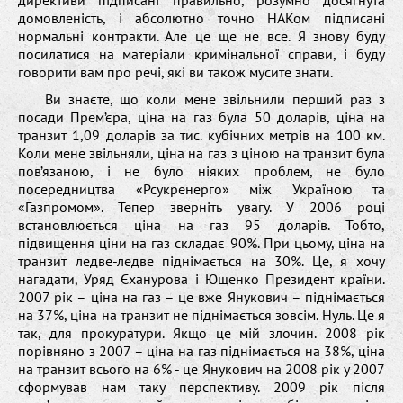
директиви підписані правильно, розумно досягнута
домовленість, і абсолютно точно НАКом підписані
нормальні контракти. Але це ще не все. Я знову буду
посилатися на матеріали кримінальної справи, і буду
говорити вам про речі, які ви також мусите знати.
Ви знаєте, що коли мене звільнили перший раз з
посади Прем’єра, ціна на газ була 50 доларів, ціна на
транзит 1,09 доларів за тис. кубічних метрів на 100 км.
Коли мене звільняли, ціна на газ з ціною на транзит була
пов’язаною, і не було ніяких проблем, не було
посередництва «Рсукренерго» між Україною та
«Газпромом». Тепер зверніть увагу. У 2006 році
встановлюється ціна на газ 95 доларів. Тобто,
підвищення ціни на газ складає 90%. При цьому, ціна на
транзит ледве-ледве піднімається на 30%. Це, я хочу
нагадати, Уряд Єханурова і Ющенко Президент країни.
2007 рік – ціна на газ – це вже Янукович – піднімається
на 37%, ціна на транзит не піднімається зовсім. Нуль. Це я
так, для прокуратури. Якщо це мій злочин. 2008 рік
порівняно з 2007 – ціна на газ піднімається на 38%, ціна
на транзит всього на 6% - це Янукович на 2008 рік у 2007
сформував нам таку перспективу. 2009 рік після