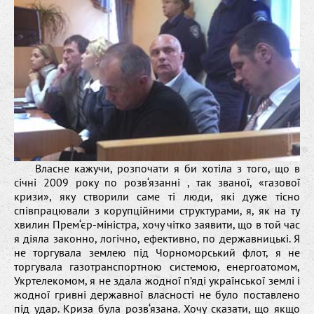
Власне кажучи, розпочати я би хотіла з того, що в
січні 2009 року по розв‘язанні , так званої, «газової
кризи», яку створили саме ті люди, які дуже тісно
співпрацювали з корупційними структурами, я, як на ту
хвилин Прем‘єр-міністра, хочу чітко заявити, що в той час
я діяла законно, логічно, ефективно, по державницькі. Я
не торгувала землею під Чорноморський флот, я не
торгувала газотранспортною системою, енергоатомом,
Укртелекомом, я не здала жодної п’яді української землі і
жодної гривні державної власності не було поставлено
під удар. Криза була розв‘язана. Хочу сказати, що якщо