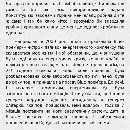
би зараз повторились такі самі обставини, я би діяла так
само, я би так само використовуючи надані
Конституцією, законами України мені владу, робила би те
ж само і там би само чітко і зрозуміло би виводила
країну з кризового стану. Це мені доводилось робити не
один раз.
Наприклад, в 2000 році, коли я працювала Віце-
прем‘єр-міністром паливо- енергетичного комплексу, так
складається моє життя і мої обставини, що я вимушена
була тоді долати енергетичну кризу, коли в країні, в
деяких регіонах, селах, містах світло не горіло зовсім, на
2-3 години включали світло, коли повністю була
розбалансована, коли заборгованість по з\п і пенсії була
до року, тоді я прийшла на посаду Віце-прем‘єра. До речі,
і шахтарям, атомникам, енергетикам з\п була
заборгована за багато місяців. Я хочу сказати, що і тоді в
супереч корупції тодішніх посадовців, в супереч
олігархії, яка тоді працювала, мені вдалось і тоді за 7
місяців поставити на ноги енергетичну систему, дати в
бюджет десятки мільярдів гривень і забезпечити
погашення пенсій, з\п, які накопичились місяцями.