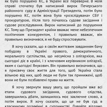
як було порушено КС, в Україні все переверне. В моїй
справі спочатку був написаний вирок Печерського
районного суду в Адміністрації Президента, потім було
порушено КС, потім вона була «розслідувана» СБУ і
прокуратурою, після того почалось судове засідання і
судове розслідування. Вирок написаний до порушення
КС. Тому що Президент країни вважає мене небезпечним
політичним конкурентом, і правильно вважає, він
правильно визначився, я не буду спростовувати.
Я хочу сказати, що я своїм життєвим завданням бачу
побудову в Україні правого, демократичного,
морального суспільства, що несумісна з олігархією, яка
сьогодні діє в країні, і з ключовим керівником олігархії,
яким є сьогодні Янукович. Він правильно визначився, що
я присвячу своє життя для того, щоб Україна стала
вільною від них, щоб люди не були так принижені, щоб
вони не були позбавлені права на життя.
Я хочу звернути вашу увагу, що пройшли вже всі
етапи судового засідання, судового слідства,
завершились дбати, залишилось моє заключне слово, а
потім вирок. Я хочу сказати, що це не був суд в
класичному розумінні в судочинстві. Давайте віддамо