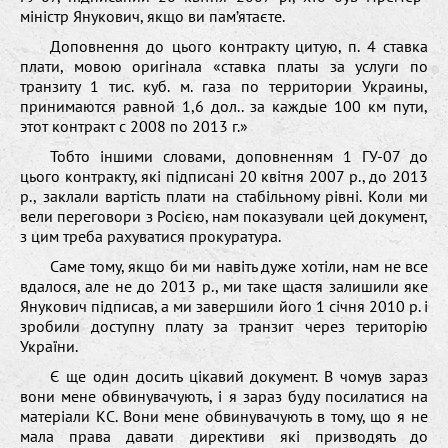
міністр Янукович, якщо ви пам’ятаєте.
Доповнення до цього контракту цитую, п. 4 ставка
плати, мовою оригінала «ставка платы за услуги по
транзиту 1 тис. куб. м. газа по территории Украины,
принимаются равной 1,6 дол.. за каждые 100 км пути,
этот контракт с 2008 по 2013 г.»
Тобто іншими словами, доповненням 1 ГУ-07 до
цього контракту, які підписані 20 квітня 2007 р., до 2013
р., заклали вартість плати на стабільному рівні. Коли ми
вели переговори з Росією, нам показували цей документ,
з цим треба рахуватися прокуратура.
Саме тому, якщо би ми навіть дуже хотіли, нам не все
вдалося, але не до 2013 р., ми таке щастя залишили яке
Янукович підписав, а ми завершили його 1 січня 2010 р. і
зробили доступну плату за транзит через територію
України.
Є ще один досить цікавий документ. В чомув зараз
вони мене обвинувачують, і я зараз буду посилатися на
матеріали КС. Вони мене обвинувачують в тому, що я не
мала права давати директиви які призводять до