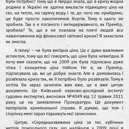
були потрібні? Тому що я твердо знала, що в кризу жодна
родина в Україні не здатна викласти підвищену ціну на
газ, на тепло, на гарячу воду. І те, до чого ми прийдемо,
це буде просто накопичення боргів. Тому я цього не
зробила. Так о я поганого і антидержавного, як Прем’єр,
зробила? Те, що я не поклала на плечі людей все
навантаження від фінансової світової кризи? Я захистила
як змогла.
А тепер – чи була вигідна ціна. Це є дуже важливим
аспектом, тому що всі говорять, що ціна була невигідна. Я
хочу вам сказати, що на 2009 рік була підписана дуже
чітка і конкретна ціна НАКом. Не я, як Прем’єр,
підписувала це, ви це добре знаєте. Але я домовилась і
розв’язала кризу так, як її потрібно було розв’язати. Тому я
хотіла би зараз зачитати вам вже, це я вже цитую
документи. Це Київський науково-дослідний інститут
судових експертиз, висновок №4049 від 12 травня 2011
року. це на замовлення Прокуратури. Це документ
матеріалів кримінальної справи. Я думаю, що том і
сторінку мені зараз підкажуть мої захисники.
Цитую. «Середньозважена ціна за тис. кубічних
метрів природного газу, що надійшов у 2009 році в