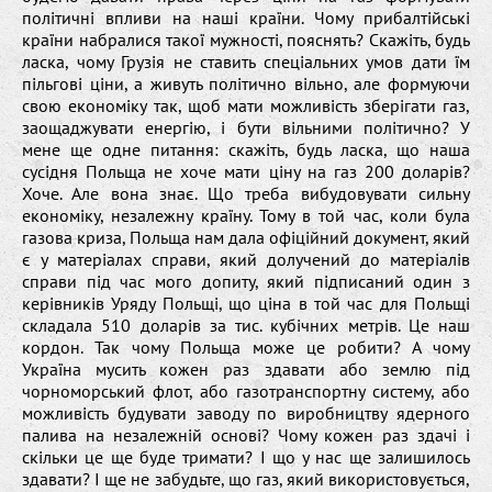
політичні впливи на наші країни. Чому прибалтійські
країни набралися такої мужності, пояснять? Скажіть, будь
ласка, чому Грузія не ставить спеціальних умов дати їм
пільгові ціни, а живуть політично вільно, але формуючи
свою економіку так, щоб мати можливість зберігати газ,
заощаджувати енергію, і бути вільними політично? У
мене ще одне питання: скажіть, будь ласка, що наша
сусідня Польща не хоче мати ціну на газ 200 доларів?
Хоче. Але вона знає. Що треба вибудовувати сильну
економіку, незалежну країну. Тому в той час, коли була
газова криза, Польща нам дала офіційний документ, який
є у матеріалах справи, який долучений до матеріалів
справи під час мого допиту, який підписаний один з
керівників Уряду Польщі, що ціна в той час для Польщі
складала 510 доларів за тис. кубічних метрів. Це наш
кордон. Так чому Польща може це робити? А чому
Україна мусить кожен раз здавати або землю під
чорноморський флот, або газотранспортну систему, або
можливість будувати заводу по виробництву ядерного
палива на незалежній основі? Чому кожен раз здачі і
скільки це ще буде тримати? І що у нас ще залишилось
здавати? І ще не забудьте, що газ, який використовується,