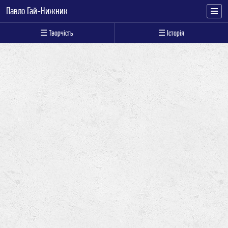
Павло Гай-Нижник
☰ Творчість
☰ Історія