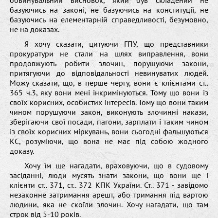
обвинувальний висновок, який був складений не
базуючись на законі, не базуючись на конституції, не
базуючись на елементарній справедливості, безумовно,
не на доказах.
Я хочу сказати, цитуючи ГПУ, що представники
прокуратури не стали на шлях виправлення, вони
продовжують робити злочин, порушуючи закони,
притягуючи до відповідальності невинуватих людей.
Можу сказати, що, в перше чергу, вони є клієнтами ст..
365 ч.3, яку вони мені інкримінуються. Тому що вони із
своїх корисних, особистих інтересів. Тому що вони таким
чином порушуючи закон, виконують злочинні накази,
зберігаючи свої посади, пагони, зарплати і таким чином
із своїх корисних міркувань, вони сьогодні фальшуються
КС, розуміючи, що вона не має під собою жодного
доказу.
Хочу їм ще нагадати, враховуючи, що в судовому
засіданні, люди мусять знати закони, що вони ще і
клієнти ст.. 371, ст.. 372 КПК України. Ст.. 371 - завідомо
незаконне затримання арешт, або тримання під вартою
людини, яка не скоїли злочин. Хочу нагадати, що там
строк від 5-10 років.