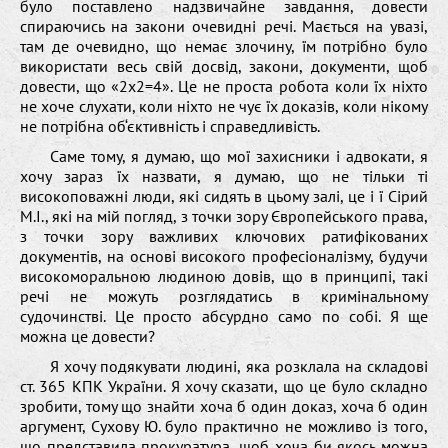
було поставлено надзвичайне завдання, довести
спираючись на закони очевидні речі. Мається на увазі,
там де очевидно, що немає злочину, їм потрібно було
використати весь свій досвід, закони, документи, щоб
довести, що «2х2=4». Це не проста робота коли їх ніхто
не хоче слухати, коли ніхто не чує їх доказів, коли нікому
не потрібна об‘єктивність і справедливість.
Саме тому, я думаю, що мої захисники і адвокати, я
хочу зараз їх назвати, я думаю, що не тільки ті
високоповажні люди, які сидять в цьому залі, це і ї Сірий
М.І., які на мій погляд, з точки зору Європейського права,
з точки зору важливих ключових ратифікованих
документів, на основі високого професіоналізму, будучи
високоморальною людиною довів, що в принципі, такі
речі не можуть розглядатись в кримінальному
судочинстві. Це просто абсурдно само по собі. Я ще
можна це довести?
Я хочу подякувати людині, яка розклала на складові
ст. 365 КПК України. Я хочу сказати, що це було складно
зробити, тому що знайти хоча б один доказ, хоча б один
аргумент, Сухову Ю. було практично не можливо із того,
що представила прокуратура, щоб хоча би якось можна