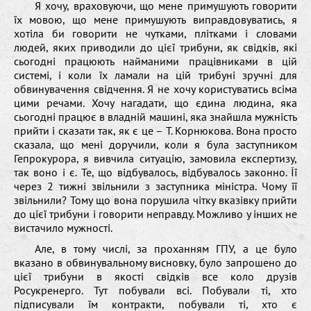
Я хочу, враховуючи, що мене примушують говорити
їх мовою, що мене примушують виправдовуватись, я
хотіла би говорити не чутками, плітками і словами
людей, яких приводили до цієї трибуни, як свідків, які
сьогодні працюють найманими працівниками в цій
системі, і коли їх ламали на цій трибуні зручні для
обвинувачення свідчення. Я не хочу користуватись всіма
цими речами. Хочу нагадати, що єдина людина, яка
сьогодні працює в владній машині, яка знайшла мужність
прийти і сказати так, як є це – Т. Корнюкова. Вона просто
сказала, що мені доручили, коли я була заступником
Гепрокурора, я вивчила ситуацію, замовила експертизу,
так воно і є. Те, що відбувалось, відбувалось законно. Її
через 2 тижні звільнили з заступника міністра. Чому її
звільнили? Тому що вона порушила чітку вказівку прийти
до цієї трибуни і говорити неправду. Можливо у інших не
вистачило мужності.
Але, в тому числі, за проханням ГПУ, а це було
вказано в обвинувальному висновку, було запрошено до
цієї трибуни в якості свідків все коло друзів
Росукренерго. Тут побували всі. Побували ті, хто
підписували їм контракти, побували ті, хто є