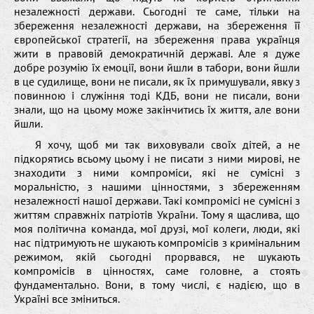
незалежності держави. Сьогодні те саме, тільки на
збереження незалежності держави, на збереження її
європейської стратегії, на збереження права українця
жити в правовій демократичній державі. Але я дуже
добре розумію їх емоції, вони йшли в табори, вони йшли
в це судилище, вони не писали, як їх примушували, явку з
повинною і служіння тоді КДБ, вони не писали, вони
знали, що на цьому може закінчитись їх життя, але вони
йшли.
Я хочу, щоб ми так виховували своїх дітей, а не
підкорятись всьому цьому і не писати з ними мирові, не
знаходити з ними компроміси, які не сумісні з
моральністю, з нашими цінностями, з збереженням
незалежності нашої держави. Такі компромісі не сумісні з
життям справжніх патріотів України. Тому я щаслива, що
моя політична команда, мої друзі, мої колеги, люди, які
нас підтримують не шукають компромісів з кримінальним
режимом, якій сьогодні прорвався, не шукають
компромісів в цінностях, саме головне, а стоять
фундаментально. Вони, в тому числі, є надією, що в
Україні все зміниться.