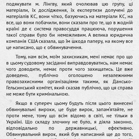
подякувати м. Лінгву, який очолював цю групу, ці
матеріали, їх дослідження, їх експертизи долучені до
матеріалів КС, вони чітко, базуючись на матеріали КС, на
все, що вони побачили, вони сказали про те, що в жодній
країні де є система правосуддя працююча, порушення
такої справи було би неможливим. А велика юридична
компанія США сказала, що їм шкода паперу, на якому все
це написано, що є обвинувачення.
Тому, нам всім, моїм захисникам, мені немає про що
в цьому судовому засіданні виправдовуватись, нам немає
чого доводити, немає проти чого захищатись. Це вже
доведено, публічно оголошено незалежними
правозахисними організаціями такими, як Дансько-
Гельсинський комітет, який сказав публічно, що ця справа
не може бути кримінальною.
Якщо в супереч цьому будуть після цього винесені
обвинувальні вироки, це буде вирок, запам‘ятайте, не
проти мене, тому що всім відомо в світі, не тільки в
Україні. Що складу злочину не було, я діяла законно,
відповідально по державницькі, ефективно.
Обвинувальний вирок, який був написаний ще до того,