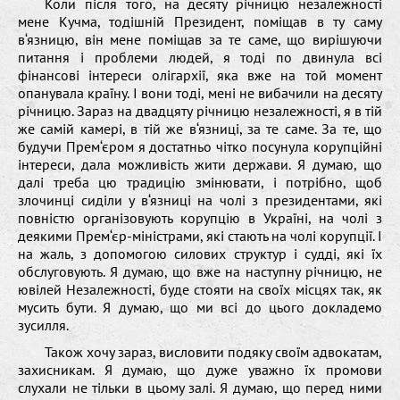
Коли після того, на десяту річницю незалежності
мене Кучма, тодішній Президент, поміщав в ту саму
в‘язницю, він мене поміщав за те саме, що вирішуючи
питання і проблеми людей, я тоді по двинула всі
фінансові інтереси олігархії, яка вже на той момент
опанувала країну. І вони тоді, мені не вибачили на десяту
річницю. Зараз на двадцяту річницю незалежності, я в тій
же самій камері, в тій же в‘язниці, за те саме. За те, що
будучи Прем‘єром я достатньо чітко посунула корупційні
інтереси, дала можливість жити держави. Я думаю, що
далі треба цю традицію змінювати, і потрібно, щоб
злочинці сиділи у в‘язниці на чолі з президентами, які
повністю організовують корупцію в Україні, на чолі з
деякими Прем‘єр-міністрами, які стають на чолі корупції. І
на жаль, з допомогою силових структур і судді, які їх
обслуговують. Я думаю, що вже на наступну річницю, не
ювілей Незалежності, буде стояти на своїх місцях так, як
мусить бути. Я думаю, що ми всі до цього докладемо
зусилля.
Також хочу зараз, висловити подяку своїм адвокатам,
захисникам. Я думаю, що дуже уважно їх промови
слухали не тільки в цьому залі. Я думаю, що перед ними