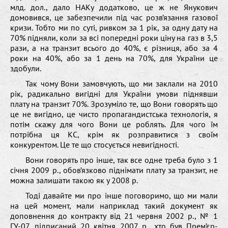
млд. дол., дало НАКу додатково, це ж не Янукович
домовився, це забезпечили під час розв’язання газової
кризи. Тобто ми по суті, ривком за 1 рік, за одну дату на
70% підняли, коли за всі попередні роки ціну на газ в 3,5
рази, а на транзит всього до 40%, є різниця, або за 4
роки на 40%, або за 1 день на 70%, для України це
здобули.
Так чому Вони замовчують, що ми заклали на 2010
рік, радикально вигідні для України умови піднявши
плату на транзит 70%. Зрозуміло те, що Вони говорять що
це не вигідно, це чисто пропагандистська технологія, я
потім скажу для чого Вони це роблять. Для чого їм
потрібна ця КС, крім як розправитися з своїм
конкурентом. Це те що стосується невигідності.
Вони говорять про інше, так все одне треба було з 1
січня 2009 р., обов’язково піднімати плату за транзит, не
можна залишати такою як у 2008 р.
Тоді давайте ми про інше поговоримо, що ми мали
на цей момент, мали наприклад такий документ як
доповнення до контракту від 21 червня 2002 р., № 1
ГУ-07, підписаний 20 квітня 2007 р., хто був Прем’єр-