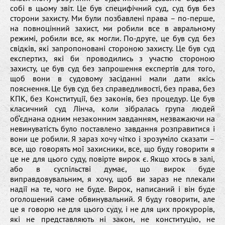
собі в цьому звіт. Це був специфічний суд, суд був без
сторони захисту. Ми були позбавлені права – по-перше,
на повноцінний захист, ми робили все в авральному
режимі, робили все, як могли. По-друге, це був суд без
свідків, які запропоновані стороною захисту. Це був суд
експертиз, які би проводились з участю стороною
захисту, це був суд без запрошення експертів для того,
щоб вони в судовому засіданні мали дати якісь
пояснення. Це був суд без справедливості, без права, без
КПК, без Конституції, без законів, без процедур. Це був
класичний суд Лінча, коли зібралась група людей
об‘єднана одним незаконним завданням, незважаючи на
невинуватість було поставлено завдання розправитися і
вони це робили. Я зараз хочу чітко і зрозуміло сказати –
все, що говорять мої захисники, все, що буду говорити я
це не для цього суду, повірте вирок є. Якщо хтось в залі,
або в суспільстві думає, що вирок буде
виправдовувальним, я хочу, щоб ви зараз не плекали
надії на те, чого не буде. Вирок, написаний і він буде
оголошений саме обвинувальний. Я буду говорити, але
це я говорю не для цього суду, і не для цих прокурорів,
які не представляють ні закон, не конституцію, не