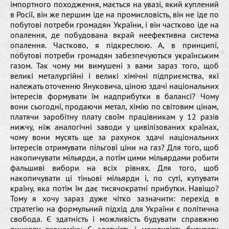
імпортного походження, мається на увазі, який куплений
в Росії, він же першим іде на промисловість, він не іде по
побутові потреби громадян України, і він частково іде на
опалення, де побудована вкрай неефективна система
опалення. Частково, я підкреслюю. А, в принципі,
побутові потреби громадян забезпечуються українським
газом. Так чому ми вимушені з вами зараз того, щоб
великі металургійні і великі хімічні підприємства, які
належать оточенню Януковича, ціною здачі національних
інтересів формувати їм надприбутки в балансі? Чому
вони сьогодні, продаючи метал, хімію по світовим цінам,
платячи заробітну плату своїм працівникам у 12 разів
нижчу, ніж аналогічні заводи у цивілізованих країнах,
чому вони мусять ще за рахунок здачі національних
інтересів отримувати пільгові ціни на газ? Для того, щоб
накопичувати мільярди, а потім цими мільярдами робити
фальшиві вибори на всіх рівнях. Для того, щоб
накопичувати ці тіньові мільярди і, по суті, купувати
країну, яка потім їм дає тисячократні прибутки. Навіщо?
Тому я хочу зараз дуже чітко зазначити: перехід в
стратегію на формульний підхід для України є політична
свобода. Є здатність і можливість будувати справжню