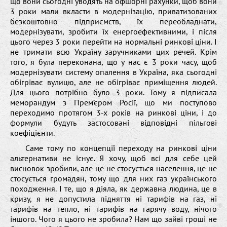
що вони сьогодні уводять на офшорні рахунки, щоб вони
3 роки мали вкласти в модернізацію, приватизованих
безкоштовно підприємств, їх переобладнати,
модернізувати, зробити їх енергоефективними, і після
цього через 3 роки перейти на нормальні ринкові ціни. І
не тримати всю Україну заручниками цих речей. Крім
того, я була переконана, що у нас є 3 роки часу, щоб
модернізувати систему опалення в Україна, яка сьогодні
обігріває вулицю, але не обігріває приміщення людей.
Для цього потрібно було 3 роки. Тому я підписала
меморандум з Прем’єром Росії, що ми поступово
переходимо протягом 3-х років на ринкові ціни, і до
формули будуть застосовані відповідні пільгові
коефіцієнти.
Саме тому по концепції переходу на ринкові ціни
альтернативи не існує. Я хочу, щоб всі для себе цей
висновок зробили, але це не стосується населення, це не
стосується громадян, тому що для них газ українського
походження. І те, що я діяла, як державна людина, це в
кризу, я не допустила підняття ні тарифів на газ, ні
тарифів на тепло, ні тарифів на гарячу воду, нічого
іншого. Чого я цього не зробила? Нам що зайві гроші не