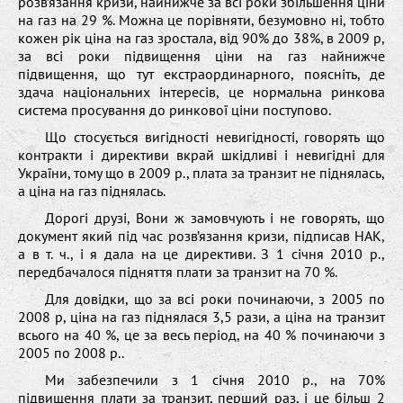
розв’язання кризи, найнижче за всі роки збільшення ціни
на газ на 29 %. Можна це порівняти, безумовно ні, тобто
кожен рік ціна на газ зростала, від 90% до 38%, в 2009 р,
за всі роки підвищення ціни на газ найнижче
підвищення, що тут екстраординарного, поясніть, де
здача національних інтересів, це нормальна ринкова
система просування до ринкової ціни поступово.
Що стосується вигідності невигідності, говорять що
контракти і директиви вкрай шкідливі і невигідні для
України, тому що в 2009 р., плата за транзит не піднялась,
а ціна на газ піднялась.
Дорогі друзі, Вони ж замовчують і не говорять, що
документ який під час розв’язання кризи, підписав НАК,
а в т. ч., і я дала на це директиви. З 1 січня 2010 р.,
передбачалося підняття плати за транзит на 70 %.
Для довідки, що за всі роки починаючи, з 2005 по
2008 р, ціна на газ піднялася 3,5 рази, а ціна на транзит
всього на 40 %, це за весь період, на 40 % починаючи з
2005 по 2008 р..
Ми забезпечили з 1 січня 2010 р., на 70%
підвищення плати за транзит, перший раз, і це більш 2