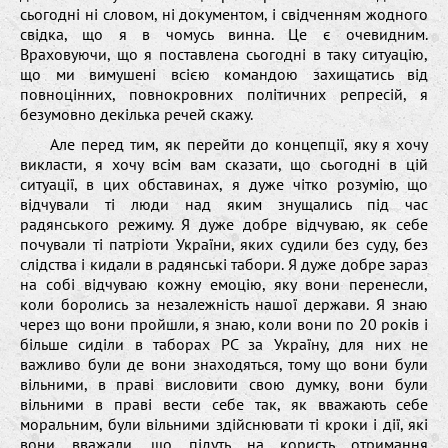
сьогодні ні словом, ні документом, і свідченням жодного
свідка, що я в чомусь винна. Це є очевидним.
Враховуючи, що я поставлена сьогодні в таку ситуацію,
що ми вимушені всією командою захищатись від
повноцінних, повнокровних політичних репресій, я
безумовно декілька речей скажу.
Але перед тим, як перейти до концепції, яку я хочу
викласти, я хочу всім вам сказати, що сьогодні в цій
ситуації, в цих обставинах, я дуже чітко розумію, що
відчували ті люди над яким знущались під час
радянського режиму. Я дуже добре відчуваю, як себе
почували ті патріоти України, яких судили без суду, без
слідства і кидали в радянські табори. Я дуже добре зараз
на собі відчуваю кожну емоцію, яку вони перенесли,
коли боролись за незалежність нашої держави. Я знаю
через що вони пройшли, я знаю, коли вони по 20 років і
більше сиділи в таборах РС за Україну, для них не
важливо були де вони знаходяться, тому що вони були
вільними, в праві висловити свою думку, вони були
вільними в праві вести себе так, як вважають себе
моральним, були вільними здійснювати ті кроки і дії, які
вони вважали, що підуть на користь отримання