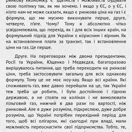
ринкову економіку. Є здатність і можливість будувати
свою політику так, як ми хочемо. І якщо у ЄС, о у ЄС, і
ніхто нам не може сказати, якщо є ринкова ціна на газ і є
формула, що ми мусимо виконувати перше, друге,
четверте, п’яте. Чому? Тому я абсолютно чітко
усвідомлювала, що перехід, як і для всіх інших країн, на
формульний підхід для України є корисним і вірним. Як
на встановлення плати за транзит, так і встановлення
ціни на газ. Це перше.
Друге. На переговорах між двома президентами,
Росії та України, Ющенко і Медвєдєв, багаторазово
вирішувалось питання, що треба переходити на ринкові
ціни, треба застосовувати загальну для всіх однакову
формулу. Тому це не моє ноу-хау. Якщо всі країни. Які
споживають газ, вже давно перейшли на це, так Україні
теж треба це робити, і бути достойною і гідною
державою, а не стояти на колінах і не вимолювати
пільговий газ, нижчий в два рази по вартості, ніж
ринковий. Але я дуже розуміла, підкреслюю, дуже добре
розуміла, що Україні потрібен перехідний період для
того, щоб всі олігархи, які сьогодні при владі, мали
можливість переоснастити свої підприємства. Тобто, те,