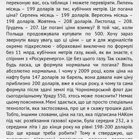
переконую вас, ось таблиця і можете перевіряти. Липень
місяць – 199 доларів за тис. кубічних метрів. Це погана
ціна? Серпень місяць – 199 доларів. Вересень місяць –
198 доларів. Жовтень – 208 доларів. Листопад – 208.
Грудень – 207. Це погані ціни взимку? В той час, коли
Польща продовжувала купувати по 500. Хочу зараз
звернути вашу увагу, що ці ціни – це я для журналістів
окремо підкреслюю - обраховані виключно по формулі
без 11 млрд. кубічних метрів газу, який, як ви знаєте, є
спірним з «Росукренерго». Це без цього газу. Так скажіть,
будь ласка, ця формула нормальна чи погана? Вона
абсолютно нормальна. І чому у 2009 році, коли ціна на
нафту була 147 доларів за барель, вона давала нам ціну
приблизно 200 доларів, вже в кінця року, а чому та сама
формула після здачі землі під Чорноморський флот дає
сьогоднішньому Уряду 350, хтось може пояснити? Немає
цьому пояснення. Мені здається, що це просто спеціальна
технологія, яка застосована, про це я скажу трошки далі.
Тобто, іншими словами, ціна на газ, яка підписана НАКом
під час розв’язання газової кризи, була середня 232, а з
середини літа і до кінця року на рівні 198-200 доларів.
Що ще краще треба робити? Тому я стверджую, що