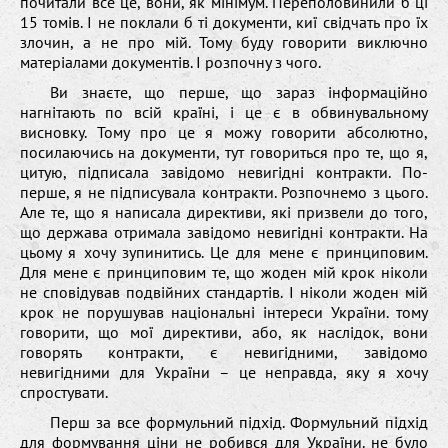
почитали все це, вони, як мінімум. Переполовинили б ці
15 томів. І не поклали б ті документи, киї свідчать про їх
злочин, а не про мій. Тому буду говорити виключно
матеріалами документів. І розпочну з чого.
Ви знаєте, що перше, що зараз інформаційно
нагнітають по всій країні, і це є в обвинувальному
висновку. Тому про це я можу говорити абсолютно,
посилаючись на документи, тут говориться про те, що я,
цитую, підписала завідомо невигідні контракти. По-
перше, я не підписувала контракти. Розпочнемо з цього.
Але те, що я написала директиви, які призвели до того,
що держава отримала завідомо невигідні контракти. На
цьому я хочу зупинитись. Це для мене є принциповим.
Для мене є принциповим те, що жоден мій крок ніколи
не сповідував подвійних стандартів. І ніколи жоден мій
крок не порушував національні інтереси України. тому
говорити, що мої директиви, або, як наслідок, вони
говорять контракти, є невигідними, завідомо
невигідними для України – це неправда, яку я хочу
спростувати.
Перш за все формульний підхід. Формульний підхід
для формування ціни не робився для України. не було