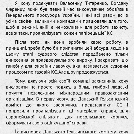
Я хочу подякувати Валасенку, Титаренко, Богдану
Ференцу, який був певний час виконувачем обов‘язків
Генерального прокурора України, і які всі разом всі з
усіма своїми великими командами працювали для того,
щоб в режимі, якій є неможливим для роботи захисту,
все ж таки, проаналізувати кожен папірець цієї КС.
Після того, як вони зробили свою роботу, в
принципі, треба було би припиняти цей абсурд, якщо на
цьому етапі судового слідства передбачено тільки
винесення виправдовувального вироку, і закривати цю
ганебну для України лавочку, яка називається судовим
процесом по газовій КС. Але шоу продовжується.
Тому, дякуючи всій своїй команді захисників, хочу
висловити не просто подяку, а більш глибокі людські
почуття незалежним міжнародним правозахисним
організаціям. В першу чергу, це Данський-Гельсинський
комітет до якого звернулись представники ЄС і
попросили проаналізувати ці матеріали справи, для
європейської спільноти, для посольського корпусу,
сформувати свою оцінку даної справи.
Їх висновок Данського-Гельсинського комітету, хочу