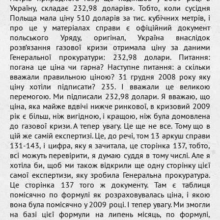
Україну, складає 232,98 доларів». Тобто, коли сусідня
Польща мала ціну 510 доларів за тис. кубічних метрів, і
про це у матеріалах справи є офіційний документ
польського Уряду, оригінал, Україна внаслідок
розв’язання газової кризи отримала ціну за даними
Генеральної прокуратури: 232,98 долари. Питання:
погана це ціна чи гарна? Наступне питання: а скільки
вважали правильною ціною? 31 грудня 2008 року яку
ціну хотіли підписати? 235. І вважали це великою
перемогою. Ми підписали 232,98 долари. Я вважаю, що
ціна, яка майже вдвічі нижче ринкової, в кризовий 2009
рік є більш, ніж вигідною, і кращою, ніж була домовлена
до газової кризи. А тепер увагу. Це ще не все. Тому що в
цій же самій експертизі. Це, до речі, том 13 аркуш справи
131-143, і цифра, яку я зачитала, це сторінка 137, тобто,
всі можуть перевірити, я думаю суддя в тому числі. Але я
хотіла би, щоб ми також відкрили ще одну сторінку цієї
самої експертизи, яку зробила Генеральна прокуратура.
Це сторінка 137 того ж документу. Там є таблиця
помісячно по формулі як розраховувалась ціна, і якою
вона була помісячно у 2009 році. І тепер увагу. Ми змогли
на базі цієї формули на липень місяць, по формулі,