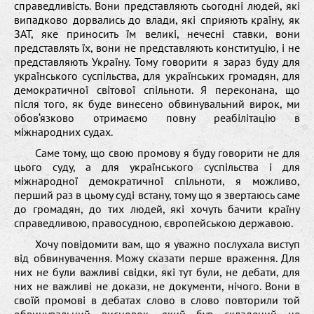
справедливість. Вони представляють сьогодні людей, які
випадково дорвались до влади, які сприяють країну, як
ЗАТ, яке приносить їм великі, нечесні ставки, вони
представлять їх, вони не представляють конституцію, і не
представляють Україну. Тому говорити я зараз буду для
українського суспільства, для українських громадян, для
демократичної світової спільноти. Я переконана, що
після того, як буде винесено обвинувальний вирок, ми
обов‘язково отримаємо повну реабілітацію в
міжнародних судах.
Саме тому, що свою промову я буду говорити не для
цього суду, а для українського суспільства і для
міжнародної демократичної спільноти, я можливо,
перший раз в цьому суді встану, тому що я звертаюсь саме
до громадян, до тих людей, які хочуть бачити країну
справедливою, правосудною, європейською державою.
Хочу повідомити вам, що я уважно послухала виступ
від обвинувачення. Можу сказати перше враження. Для
них не були важливі свідки, які тут були, не дебати, для
них не важливі не докази, не документи, нічого. Вони в
своїй промові в дебатах слово в слово повторили той