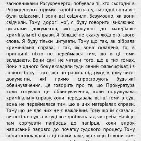
засновниками Росукренерго, побували ті, хто сьогодні в
Росукренерго отримує заробітну плату, сьогодні вони всі
були свідками, і вони всі свідчили. Безумовно, як вони
свідчили. Тому, дорогі мої, я буду говорити виключно
цитатами документів, які долучені до матеріалів
кримінальної справи. Я більше не скажу жодного свого
слова. Я буду тільки цитувати. Тому що так, як зібрала
кримінальна справа, і так, як вона складена, то, в
принципі, ніхто не переймався тим, що в ці томи
вкладають. Вони самі не читали того, що в тих томах.
Вони з одного боку вкладали туди явний фальсифікат, і з
іншого боку – все, що потрапить під руку, в тому числі
документи, які прямо спростовують будь-які
обвинувачення. Це говорить про те, що Прокуратура
коли готувала це обвинувачення, коли порушувала
кримінальну справу, коли передавала всі ці томи в суд,
вона не переймалася тим, що в цих матеріалах справи.
Тому що це для них не є важливим. Тому що їм сказали:
ви несіть в суд, а в суді все зроблять так, як треба. Навіщо
там сортувати папірець до папірця, коли вирок
написаний задовго до початку судового процесу. Тому
вони поскладали в ці папки таке, що якщо б вони самі