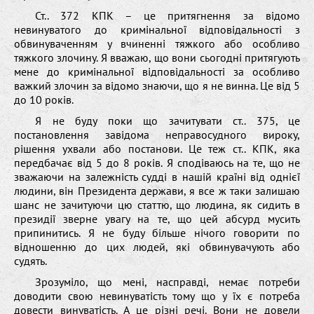
Ст.. 372 КПК – це притягнення за відомо
невинуватого до кримінальної відповідальності з
обвинуваченням у вчиненні тяжкого або особливо
тяжкого злочину. Я вважаю, що вони сьогодні притягують
мене до кримінальної відповідальності за особливо
важкий злочин за відомо знаючи, що я не винна. Це від 5
до 10 років.
Я не буду поки що зачитувати ст.. 375, це
постановлення завідома неправосудного вироку,
рішення ухвали або постанови. Це теж ст.. КПК, яка
передбачає від 5 до 8 років. Я сподіваюсь на те, що не
зважаючи на залежність судді в нашій країні від однієї
людини, він Президента держави, я все ж таки залишаю
шанс не зачитуючи цю статтю, що людина, як сидить в
президії зверне увагу на те, що цей абсурд мусить
припинитись. Я не буду більше нічого говорити по
відношенню до цих людей, які обвинувачують або
судять.
Зрозуміло, що мені, насправді, немає потреби
доводити свою невинуватість тому що у їх є потреба
довести винуватість. А це різні речі. Вони не довели