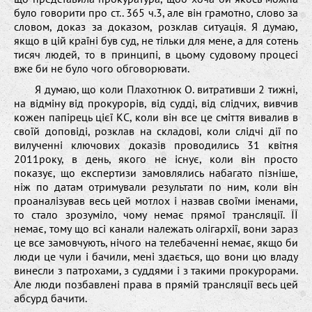
було говорити про ст.. 365 ч.3, але він грамотно, слово за
словом, доказ за доказом, розклав ситуація. Я думаю,
якщо в цій країні був суд, не тільки для мене, а для сотень
тисяч людей, то в принципі, в цьому судовому процесі
вже би не було чого обговорювати.
Я думаю, що коли Плахотнюк О. витративши 2 тижні,
на відміну від прокурорів, від судді, від слідчих, вивчив
кожен папірець цієї КС, коли він все це сміття вивалив в
своїй доповіді, розклав на складові, коли слідчі дії по
вилученні ключових доказів проводились 31 квітня
2011року, в день, якого не існує, коли він просто
показує, що експертизи замовлялись набагато пізніше,
ніж по датам отримували результати по ним, коли він
проаналізував весь цей мотлох і назвав своїми іменами,
то стало зрозуміло, чому немає прямої трансляції. ЇЇ
немає, тому що всі канали належать олігархії, вони зараз
це все замовчують, нічого на телебаченні немає, якщо би
люди це чули і бачили, мені здається, що вони цю владу
винесли з патрохами, з суддями і з такими прокурорами.
Але люди позбавлені права в прямій трансляції весь цей
абсурд бачити.