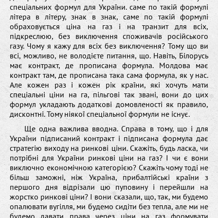
спеціальних формул для України. саме по такій формулі
літера в літеру, знак в знак, саме по такій формулі
обраховується ціна на газ і на транзит для всіх,
підкреслюю, без виключення споживачів російського
газу. Чому я кажу для всіх без виключення? Тому що ви
всі, можливо, не володієте питання, що. Навіть, Білорусь
має контракт, де прописана формула. Молдова має
контракт там, де прописана така сама формула, як у нас.
Але кожен раз і кожен рік країни, які хочуть мати
спеціальні ціни на га, пільгові так звані, вони до цих
формул укладають додаткові домовленості як правило,
дисконтні. Тому ніякої спеціальної формули не існує.
Ще одна важлива вводна. Справа в тому, що і для
України підписаний контракт і підписана формула дає
стратегію виходу на ринкові ціни. Скажіть, будь ласка, чи
потрібні для України ринкові ціни на газ? І чи є вони
виключно економічною категорією? Скажіть чому тоді не
більш заможні, ніж Україна, прибалтійські країни з
першого дня відрізали цю пуповину і перейшли на
жорстко ринкові ціни? І вони сказали, що, так, ми будемо
опалювати вугілля, ми будемо сидіти без тепла, але ми не
будемо давати права через ціни на газ формувати