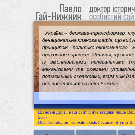
Павло
доктор істори
Гай-Нижник
особистий сай
«Україна – держава-трансформер, як
денаціональна кланова мафія, що вибуд
принципом політико-економічного 
приховане справжнє обличчя, що ховає
із вмонтованими нелегальними (н
механізмами та схемами управлінн
потаємними скелетами, яким чим далі т
ось виваляться на світ Божий»
Шановні друзі, наш сайт існує завдяки лише Ваш
5617
Dear friends, our website exists because of your f