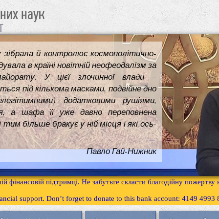
чних наук
т
у зібрала й контролює космополітично-
увала в країні новітній неофеодалізм за
майорату. У цієї злочинної влади –
ться під кількома масками, подвійне дно
елегітимними) додатковими рушіями,
я, а шафа її уже давно переповнена
им більше бракує у ній місця і які ось-
Павло Гай-Нижник
ій фінансовій підтримці. Не забутьте скласти благодійну пожертву
inancial support. Don’t forget to donate to this bank account: 4149 499