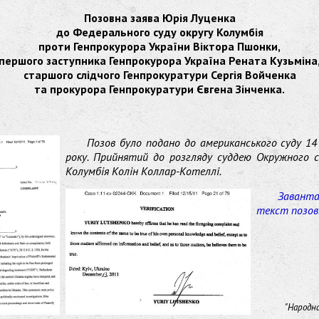
Позовна заява Юрія Луценка
до Федерального суду округу Колумбія
проти Генпрокурора України Віктора Пшонки,
першого заступника Генпрокурора Україна Рената Кузьміна
старшого слідчого Генпрокуратури Сергія Войченка
та прокурора Генпрокуратури Євгена Зінченка.
Позов було подано до американського суду 14
року. Прийнятий до розгляду суддею Окружного с
Колумбія Колін Коллар-Котеллі.
Завант
текст позов
"Народн