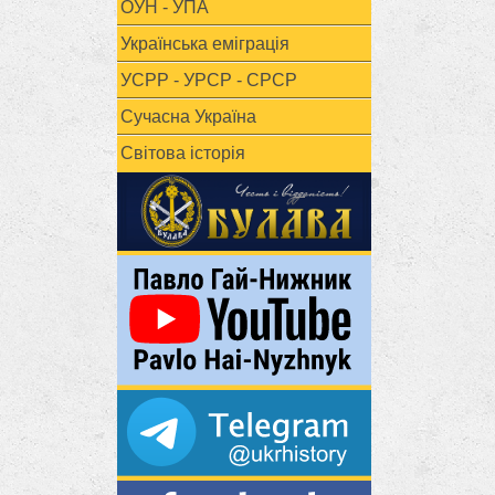
ОУН - УПА
Українська еміграція
УСРР - УРСР - СРСР
Сучасна Україна
Світова історія