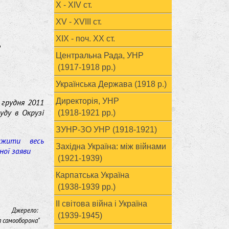
X - XIV ст.
XV - XVIII ст.
ХІХ - поч. ХХ ст.
,
Центральна Рада, УНР
(1917-1918 рр.)
Українська Держава (1918 р.)
Директорія, УНР
 грудня 2011
уду в Окрузі
(1918-1921 рр.)
ЗУНР-ЗО УНР (1918-1921)
ажити весь
Західна Україна: між війнами
ної заяви
(1921-1939)
Карпатська Україна
(1938-1939 рр.)
ІІ світова війна і Україна
Джерело:
(1939-1945)
а самооборона"