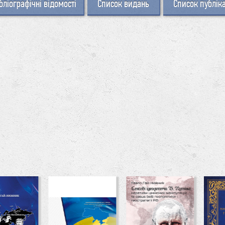
бліографічні відомості
Список видань
Список публік