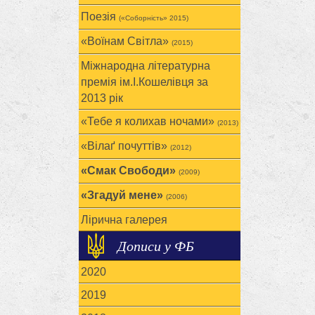
Поезія
(«Соборність» 2015)
«Воїнам Cвітла»
(2015)
Міжнародна літературна
премія ім.І.Кошелівця за
2013 рік
«Тебе я колихав ночами»
(2013)
«Вілаґ почуттів»
(2012)
«Смак Свободи»
(2009)
«Згадуй мене»
(2006)
Лірична галерея
Дописи у ФБ
2020
2019