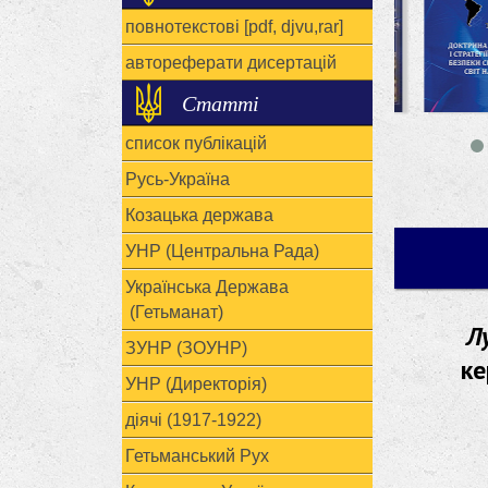
повнотекстові [pdf, djvu,rar]
автореферати дисертацій
Статті
список публікацій
Русь-Україна
Козацька держава
УНР (Центральна Рада)
Українська Держава
(Гетьманат)
Л
ЗУНР (ЗОУНР)
ке
УНР (Директорія)
діячі (1917-1922)
Гетьманський Рух