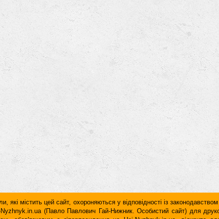
и, які містить цей сайт, охороняються у відповідності із законодавством
ai-Nyzhnyk.in.ua (Павло Павлович Гай-Нижник. Особистий сайт) для дру
дань обов'язковим є гiперпосилання на Hai-Nyzhnyk.in.ua, відкрите 
у чи в другому абзаці тексту.