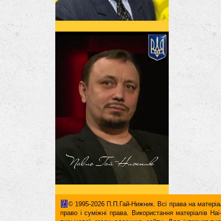
© 1995-2026 П.П.Гай-Нижник. Всі права на матеріал
право і суміжні права. Використання матерiалiв H
письмової згоди власника сайту. Для iнтернет-ви
гіперпосилання повинні міститися виключно в першом