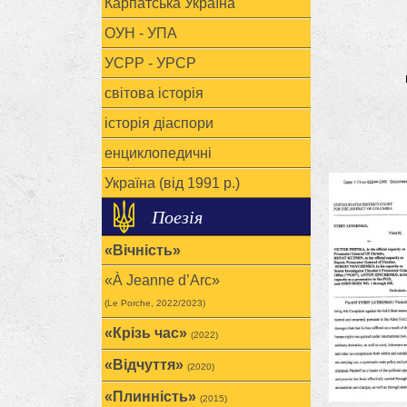
Карпатська Україна
ОУН - УПА
УСРР - УРСР
світова історія
історія діаспори
енциклопедичні
Україна (від 1991 р.)
Поезія
«Вічність»
«À Jeanne d’Arc»
(Le Porche, 2022/2023)
«Крізь час»
(2022)
«Відчуття»
(2020)
«Плинність»
(2015)