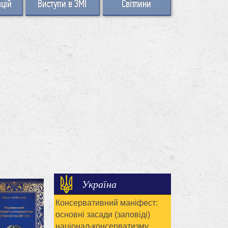
ацій
Виступи в ЗМІ
Світлини
Україна
Консервативний маніфест:
основні засади (заповіді)
націонал-консерватизму