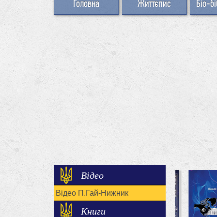
Головна
Життєпис
Біо-бі
Відео
Відео П.Гай-Нижник
Книги