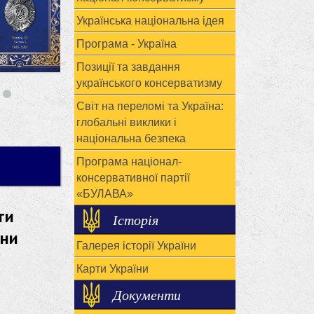
Українська національна ідея
Програма - Україна
Позиції та завдання
українського консерватизму
Світ на переломі та Україна:
глобальні виклики і
національна безпека
Програма націонал-
консервативної партії
«БУЛАВА»
ти
Історія
їни
Галерея історії України
Карти України
Документи