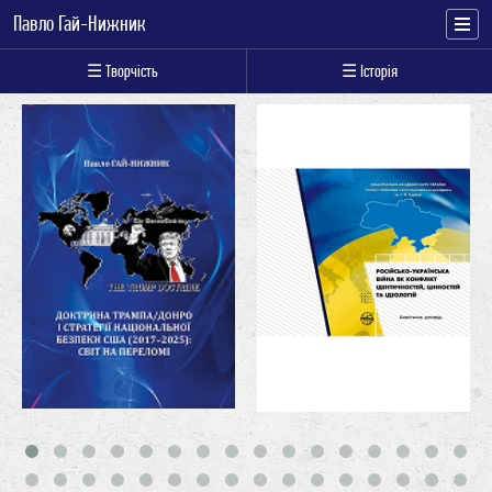
Павло Гай-Нижник
☰ Творчість
☰ Історія