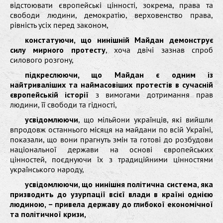
відстоювати європейські цінності, зокрема, права та
свободи людини, демократію, верховенство права,
рівність усіх перед законом,
констатуючи, що нинішній Майдан демонструє
силу мирного протесту
, хоча двічі зазнав спроб
силового розгону,
підкреслюючи, що Майдан є одним із
найтриваліших та наймасовіших протестів в сучасній
європейській історії
з вимогами дотримання прав
людини, її свободи та гідності,
усвідомлюючи
, що мільйони українців, які вийшли
впродовж останнього місяця на майдани по всій Україні,
показали, що вони прагнуть змін та готові до розбудови
національної держави на основі європейських
цінностей, поєднуючи їх з традиційними цінностями
українського народу,
усвідомлюючи, що нинішня політична система, яка
призводить до узурпації всієї влади в країні однією
людиною, – привела державу до глибокої економічної
та політичної кризи,