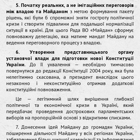
5. Початку реальних, а не імітаційних переговорів
між владою та Майданом
з метою формування пакету
рішень, які були б спроможні зняти гостроту політичної
кризи і створити підвалини для подальшої нормалізації
ситуації в країні. Для цього Рада ВО «Майдан» сформує
повноважну делегацію, яка матиме мандат Майдану на
ведення переговорного процесу з владою.
6. Утворення представницького органу
установчої влади для підготовки нової Конституції
України
. До її ухвалення — необхідно тимчасово
повернутися до редакції Конституції 2004 року, яка була
нелегітимно скасована, а президент внаслідок цього
незаконно і неконституційно отримав додаткові
конституційні повноваження.
Це — легітимний шлях вирішення глибокої
політичної та економічної кризи в Україні, який
передбачає проведення дострокових парламентських
виборів на пропорційній основі з відкритими списками.
7. Донесення ідей Майдану до громадян України,
поширення діяльності Майдану у всіх регіонах України,
забезпечення більш ширшої комунікації та інформування