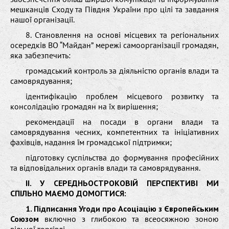
мешканців Сходу та Півдня України про цілі та завдання
нашої організації.
8. Становлення на основі місцевих та регіональних
осередків ВО “Майдан” мережі самоорганізації громадян,
яка забезпечить:
громадський контроль за діяльністю органів влади та
самоврядування;
ідентифікацію проблем місцевого розвитку та
консолідацію громадян на їх вирішення;
рекомендації на посади в органи влади та
самоврядування чесних, компетентних та ініціативних
фахівців, надання їм громадської підтримки;
підготовку суспільства до формування професійних
та відповідальних органів влади та самоврядування.
ІІ. У СЕРЕДНЬОСТРОКОВІЙ ПЕРСПЕКТИВІ МИ
СПІЛЬНО МАЄМО ДОМОГТИСЯ:
1. Підписання Угоди про Асоціацію з Європейським
Союзом
включно з глибокою та всеосяжною зоною
вільної торгівлі.