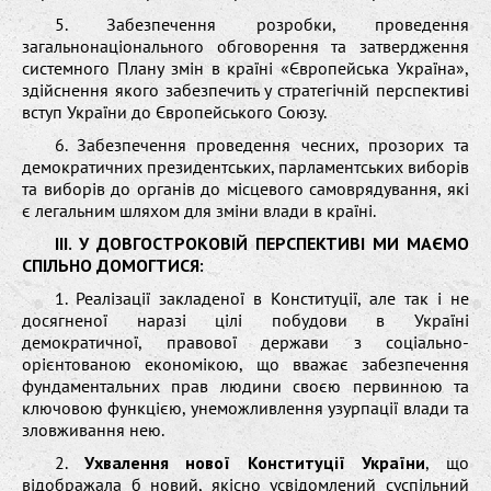
5. Забезпечення розробки, проведення
загальнонаціонального обговорення та затвердження
системного Плану змін в країні «Європейська Україна»,
здійснення якого забезпечить у стратегічній перспективі
вступ України до Європейського Союзу.
6. Забезпечення проведення чесних, прозорих та
демократичних президентських, парламентських виборів
та виборів до органів до місцевого самоврядування, які
є легальним шляхом для зміни влади в країні.
ІІІ. У ДОВГОСТРОКОВІЙ ПЕРСПЕКТИВІ МИ МАЄМО
СПІЛЬНО ДОМОГТИСЯ:
1. Реалізації закладеної в Конституції, але так і не
досягненої наразі цілі побудови в Україні
демократичної, правової держави з соціально-
орієнтованою економікою, що вважає забезпечення
фундаментальних прав людини своєю первинною та
ключовою функцією, унеможливлення узурпації влади та
зловживання нею.
2.
Ухвалення нової Конституції України
, що
відображала б новий, якісно усвідомлений суспільний