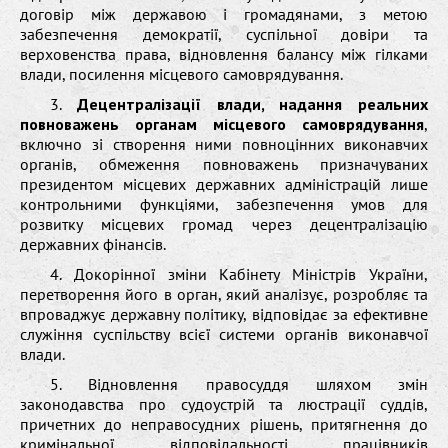
договір між державою і громадянами, з метою
забезпечення демократії, суспільної довіри та
верховенства права, відновлення балансу між гілками
влади, посилення місцевого самоврядування.
3.
Децентралізації влади, надання реальних
повноважень органам місцевого самоврядування
,
включно зі створення ними повноцінних виконавчих
органів, обмеження повноважень призначуваних
президентом місцевих державних адміністрацій лише
контрольними функціями, забезпечення умов для
розвитку місцевих громад через децентралізацію
державних фінансів.
4. Докорінної зміни Кабінету Міністрів України,
перетворення його в орган, який аналізує, розробляє та
впроваджує державну політику, відповідає за ефективне
служіння суспільству всієї системи органів виконавчої
влади.
5. Відновлення правосуддя шляхом змін
законодавства про судоустрій та люстрації суддів,
причетних до неправосудних рішень, притягнення до
кримінальної відповідальності працівників