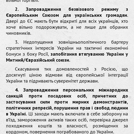
2. Запровадження безвізового режиму з
Європейським Союзом для українських громадян
.
Двері до ЄС мають бути відкриті для всіх українців, хто
хоче вільно подорожувати, а не лише для обраних
чиновників.
3. Недопущення зовнішньополітичного бартеру
стратегічних інтересів України на тактичні економічні
бонуси з боку Росії,
запобігання втягуванню України у
Митний/Євразійський союзи.
Скасування тих домовленостей з Росією, що
досягнуті ціною відмови від європейської інтеграції
України та підривають суверенітет держави.
4. Запровадження персональних міжнародних
санкцій проти посадових осіб, причетних до
застосування сили проти мирних демонстрантів,
політичних репресій, порушення прав і свобод людини
в Україні.
Ці заходи мають включати в себе заборону на
в’їзд, замороження активів таких осіб, перевірка джерел
походження коштів та власності, розміщених за
кордоном, повернення пограбованого до України.