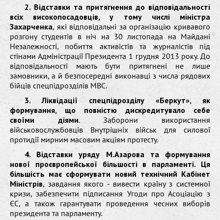
2. Відставки та притягнення до відповідальності
всіх високопосадовців, у тому числі міністра
Захарченка
, які відповідальні за організацію кривавого
розгону студентів в ніч на 30 листопада на Майдані
Незалежності, побиття активістів та журналістів під
стінами Адміністрації Президента 1 грудня 2013 року. До
відповідальності мають бути притягнені не лише
замовники, а й безпосередні виконавці з числа рядових
бійців спецпідрозділів МВС.
3. Ліквідації спецпідрозділу «Беркут», як
формування, що повністю дискредитувало себе
своїми діями
. Заборони використання
військовослужбовців Внутрішніх військ для силової
протидії мирним масовим акціям протесту.
4. Відставки уряду М.Азарова та формування
нової проєвропейської більшості в парламенті. Ця
більшість має сформувати новий технічний Кабінет
Міністрів
, завдання якого - вивести країну з системної
кризи, забезпечити підписання Угоди про Асоціацію з
ЄС, а також гарантувати проведення чесних виборів
президента та парламенту.