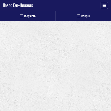
Павло Гай-Нижник
☰ Творчість
☰ Історія