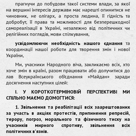
прагнучи до побудови такої системи влади, за якої
на вершині інтересів держави має нарешті опинитися не
чиновник, не олігарх, а проста людина, її гідність та
добробут, її права та можливості для безперешкодної
самореалізації в Україні, незалежно від політичних чи
релігійних поглядів, мови спілкування,
усвідомлюючи необхідність нашого єднання
та
координації нашої роботи для творення змін і нової
України,
Ми, учасники Народного віча, закликаємо всіх, хто
хоче змін в країні, разом працювати або долучитися до
лав Всеукраїнського об’єднання «Майдан» заради
досягнення наступних цілей:
I. У КОРОТКОТЕРМІНОВІЙ ПЕРСПЕКТИВІ МИ
СПІЛЬНО МАЄМО ДОМОГТИСЯ:
1. Звільнення та реабілітації всіх заарештованих
за участь в акціях протестів, припинення репресій,
терору, погроз, морального та фізичного тиску на
учасників мирного спротиву, звільнення всіх
політичних в’язнів.