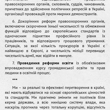
правоохоронних органів, силовиків, суддів, чиновників,
причетних до здійснення політичних репресій в Україні,
організації провокацій проти мирних демонстрантів.
6. Докорінних реформ правоохоронних органів,
включаючи скорочення їхньої чисельності та обмеження
функцій відповідно до європейських стандартів із
одночасним підняттям професійного рівня їх
працівників, та відповідного грошового утримання.
Ситуація, за якої кількість прокурорів в Україні є
найвищою в Європі, а чисельність міліції перевищує
чисельність армії, має відійти в минуле.
7.
Проведення реформи освіти
із обов’язковим
впровадженням курсу громадянської освіти та прав
людини в освітній процес.
***
Ми – за реальні та ефективні перетворення в країні,
які мають відбуватися на основі європейських цінностей
та стандартів. Ми прагнемо змінити не політиків біля
керма держави, а всю нинішню систему влади, яка
наскрізь прогнила через тотальну корупцію, відсутність