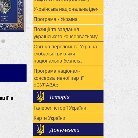
Українська національна ідея
Програма - Україна
Позиції та завдання
українського консерватизму
Світ на переломі та Україна:
глобальні виклики і
національна безпека
Програма націонал-
консервативної партії
«БУЛАВА»
Історія
ації в
Галерея історії України
Карти України
Документи