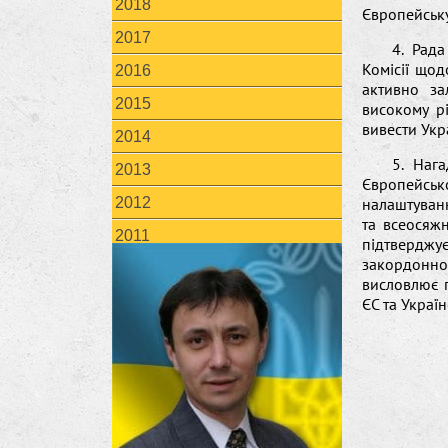
2018
Європейську
2017
4. Рада
Комісії щод
2016
активно за
2015
високому рі
вивести Укр
2014
5. Наг
2013
Європейськ
2012
налаштуванн
та всеосяжн
2011
підтверджу
закордонно
висловлює 
ЄС та Украї