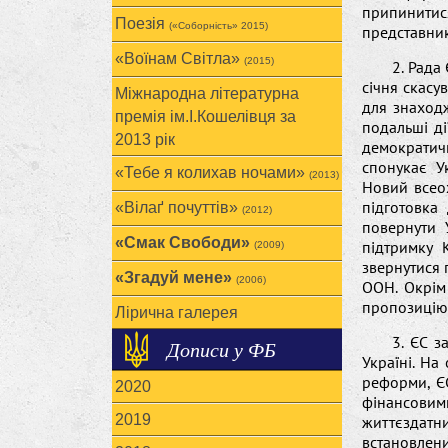
припинитис
Поезія
(«Соборність» 2015)
представник
«Воїнам Cвітла»
(2015)
2. Рада
січня скасу
Міжнародна літературна
для знаход
премія ім.І.Кошелівця за
подальші ді
2013 рік
демократичн
спонукає У
«Тебе я колихав ночами»
(2013)
Новий всео
підготовка
«Вілаґ почуттів»
(2012)
повернути 
«Смак Свободи»
підтримку 
(2009)
звернутися 
«Згадуй мене»
(2006)
ООН. Окрім
пропозицію
Лірична галерея
3. ЄС з
Дописи у ФБ
Україні. На
реформи, Є
2020
фінансовим
2019
життєздатн
встановлени