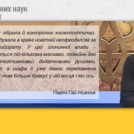
чних наук
т
у зібрала й контролює космополітично-
увала в країні новітній неофеодалізм за
майорату. У цієї злочинної влади –
ться під кількома масками, подвійне дно
елегітимними) додатковими рушіями,
я, а шафа її уже давно переповнена
им більше бракує у ній місця і які ось-
Павло Гай-Нижник