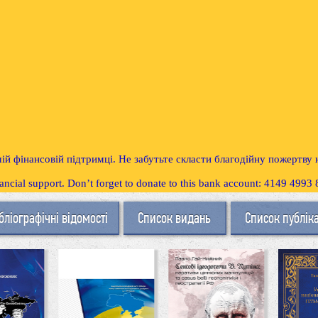
ій фінансовій підтримці. Не забутьте скласти благодійну пожертву
inancial support. Don’t forget to donate to this bank account: 4149 499
бліографічні відомості
Список видань
Список публік