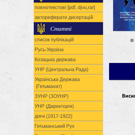
повнотекстові [pdf, djvu,rar]
автореферати дисертацій
Статті
список публікацій
Русь-Україна
Козацька держава
УНР (Центральна Рада)
Українська Держава
(Гетьманат)
Висно
ЗУНР (ЗОУНР)
УНР (Директорія)
діячі (1917-1922)
Гетьманський Рух