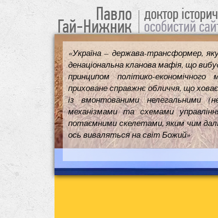
Павло
доктор істори
Гай-Нижник
особистий сай
«Україна – держава-трансформер, як
денаціональна кланова мафія, що вибуд
принципом політико-економічного 
приховане справжнє обличчя, що ховає
із вмонтованими нелегальними (н
механізмами та схемами управлінн
потаємними скелетами, яким чим далі т
ось виваляться на світ Божий»