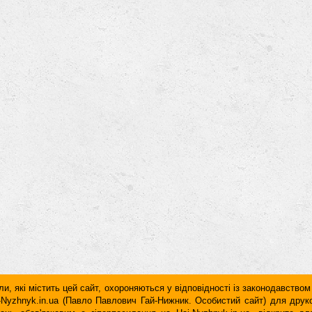
и, які містить цей сайт, охороняються у відповідності із законодавством
ai-Nyzhnyk.in.ua (Павло Павлович Гай-Нижник. Особистий сайт) для дру
дань обов'язковим є гiперпосилання на Hai-Nyzhnyk.in.ua, відкрите 
у чи в другому абзаці тексту.