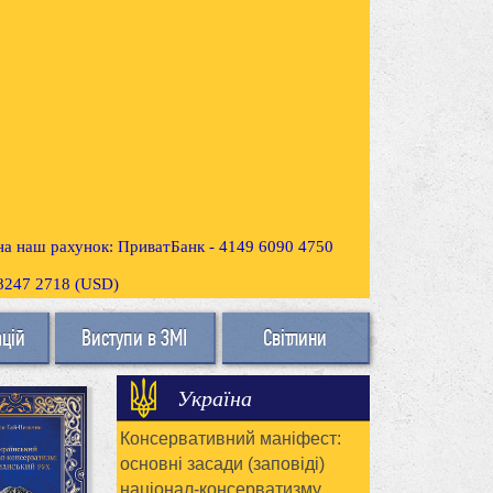
 на наш рахунок: ПриватБанк - 4149 6090 4750
3 8247 2718 (USD)
ацій
Виступи в ЗМІ
Світлини
Україна
Консервативний маніфест:
основні засади (заповіді)
націонал-консерватизму