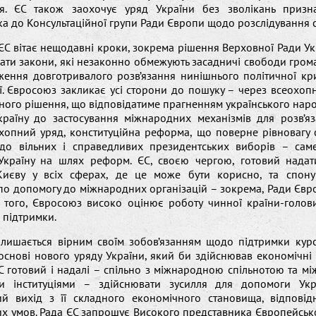
я. ЄС також заохочує уряд України без зволікань призн
а до Консультаційної групи Ради Європи щодо розслідування си
 ЄС вітає нещодавні кроки, зокрема рішення Верховної Ради Ук
вати закони, які незаконно обмежують засадничі свободи гром
ження довготривалого розв’язання нинішнього політичної кри
ї. Євросоюз закликає усі сторони до пошуку – через всеохоп
ого рішення, що відповідатиме прагненням українського наро
країну до застосування міжнародних механізмів для розв’яз
хопний уряд, конституційна реформа, що поверне рівновагу с
 до вільних і справедливих президентських виборів – сам
Україну на шлях реформ. ЄС, своєю чергою, готовий надат
Києву у всіх сферах, де це може бути корисно, та спону
по допомогу до міжнародних організацій – зокрема, Ради Євр
 того, Євросоюз високо оцінює роботу чинної країни-голови
 підтримки.
алишається вірним своїм зобов’язанням щодо підтримки кур
 основі нового уряду України, який би здійснював економічні 
С готовий і надалі – спільно з міжнародною спільнотою та м
и інституціями – здійснювати зусилля для допомоги Укр
ий вихід з її складного економічного становища, відповід
х умов. Рада ЄС запрошує Високого представника Європейськ