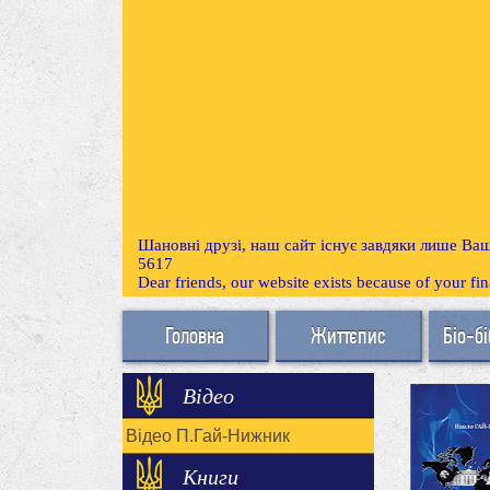
Шановні друзі, наш сайт існує завдяки лише Ваш
5617
Dear friends, our website exists because of your f
Головна
Життєпис
Біо-бі
Відео
Відео П.Гай-Нижник
Книги