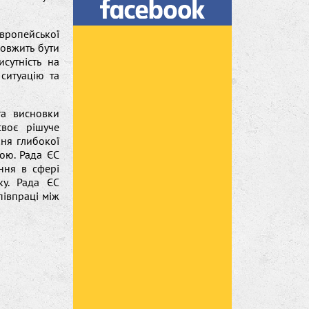
вропейської
довжить бути
сутність на
 ситуацію та
та висновки
своє рішуче
ння глибокої
вою. Рада ЄС
ння в сфері
ку. Рада ЄС
івпраці між