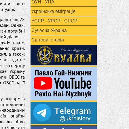
ОУН - УПА
ачити свого
туації.
Українська еміграція
раїни від 28
УСРР - УРСР - СРСР
адян. Однак,
зи потрібні
Сучасна Україна
ний діалог –
Світова історія
ду. ЄС також
ання кризи.
ил, а також
е це здатне
и експертну
кає Україну
опи, ОБСЄ та
 ОБСЄ та її
су реформ в
та політичні
іжнародними
аїні знайти
но до чітко
ого Союзу та