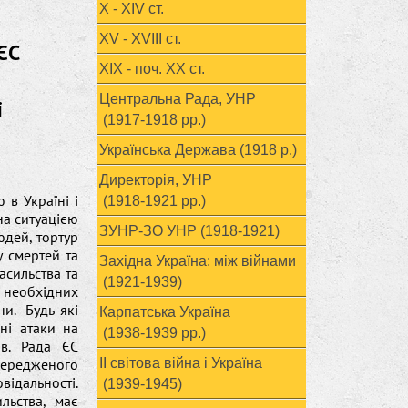
X - XIV ст.
XV - XVIII ст.
ЄС
ХІХ - поч. ХХ ст.
Центральна Рада, УНР
і
(1917-1918 рр.)
Українська Держава (1918 р.)
Директорія, УНР
 в Україні і
(1918-1921 рр.)
на ситуацією
ЗУНР-ЗО УНР (1918-1921)
юдей, тортур
у смертей та
Західна Україна: між війнами
асильства та
(1921-1939)
 необхідних
и. Будь-які
Карпатська Україна
ні атаки на
(1938-1939 рр.)
ів. Рада ЄС
передженого
ІІ світова війна і Україна
ідальності.
(1939-1945)
льства, має