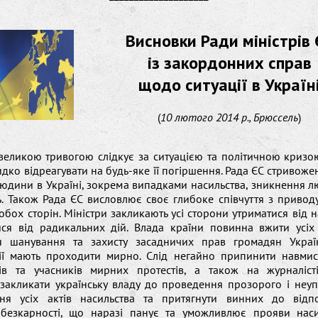
Висновки Ради міністрів 
із закордонних справ
щодо ситуації в Україн
(
10 лютого 2014 р., Брюссель
)
 великою тривогою слідкує за ситуацією та політичною кризою
дко відреагувати на будь-яке її погіршення. Рада ЄС стривоже
юдини в Україні, зокрема випадками насильства, зникнення л
ь. Також Рада ЄС висловлює своє глибоке співчуття з привод
обох сторін. Міністри закликають усі сторони утриматися від н
ися від радикальних дій. Влада країни повинна вжити усіх
я шанування та захисту засадничих прав громадян Україн
ії мають проходити мирно. Слід негайно припинити навмис
рів та учасників мирних протестів, а також на журналіст
закликати українську владу до проведення прозорого і неу
ння усіх актів насильства та притягнути винних до відпов
безкарності, що наразі панує та уможливлює прояви наси