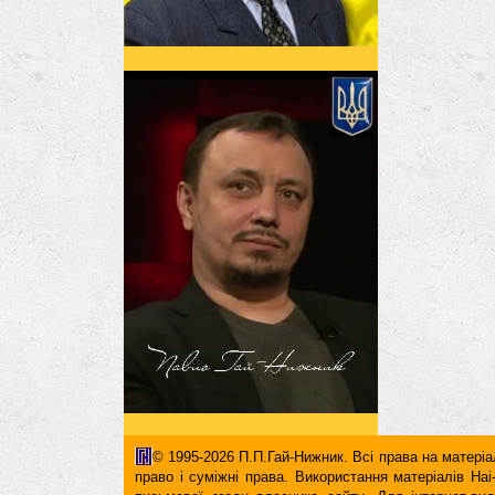
© 1995-2026 П.П.Гай-Нижник. Всі права на матеріал
право і суміжні права. Використання матерiалiв H
письмової згоди власника сайту. Для iнтернет-ви
гіперпосилання повинні міститися виключно в першом