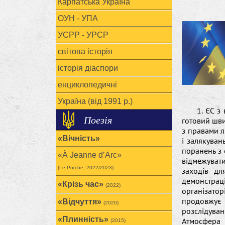
Карпатська Україна
ОУН - УПА
УСРР - УРСР
світова історія
історія діаспори
енциклопедичні
Україна (від 1991 р.)
1. ЄС з
Поезія
готовий шви
з правами л
«Вічність»
і залякуван
поранень з 
«À Jeanne d’Arc»
відмежуват
(Le Porche, 2022/2023)
заходів дл
демонстрац
«Крізь час»
(2022)
організато
продовжує 
«Відчуття»
(2020)
розслідува
«Плинність»
Атмосфера 
(2015)