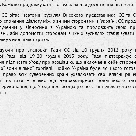
 Комісію продовжувати свої зусилля для досягнення цієї мети.
 ЄС вітає невтомні зусилля Високого представника ЄС та Є
о сприяння діалогу між різними сторонами в Україні. ЄС про
лученим у відносини з Україною та продовжить свою при
вні, аби допомогти сторонам в їхніх зусиллях стабілізувати
аїну з нинішньої кризи.
адуючи про висновки Ради ЄС від 10 грудня 2012 року 
ої Ради від 19-20 грудня 2013 року, Рада підтверджує 
я підписати Угоду про асоціацію, що включає в себе створе
ої зони вільної торгівлі, щойно Україна буде до цього гото
є право всіх суверенних країн ухвалювати свої власні ріше
ї політики – вільно від неправомірного зовнішнього тис
переконання, що Угода про асоціацію не є кінцевою метою сп
ною.