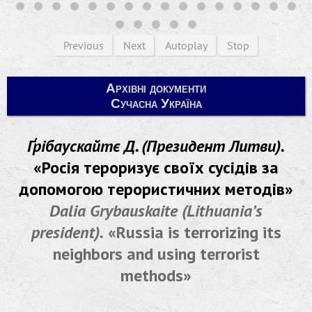
Previous
Next
Autoplay
Stop
Архівні документи
Сучасна Україна
Ґрібаускайтє Д. (Президент Литви).
«Росія тероризує своїх сусідів за
допомогою терористичних методів»
Dalia Grybauskaite (Lithuania’s
president).
«Russia is terrorizing its
neighbors and using terrorist
methods»