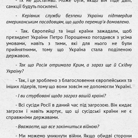
- Їх не достатньо. Може бути, якщо він піде далі,
санкції будуть посилені.
- Керівник служби безпеки України підтвердив
американським посадовцям, що щодо перемир’я домовлено.
- Так. Європейці та інші країни зажадали, щоб
президент України Петро Порошенко погодився з усіма
умовами, навіть з тими, які для нього не були
прийнятними, тому що Україна стала поділеною
державою.
- Так що Росія отримала Крим, а зараз ще й Східну
Україну?
- Так, і це зроблено з благословення європейських та
інших лідерів, тому що вони зовсім не допомогли Україні.
- І ви стурбовані щодо загроз вашій країні?
- Всі сусіди Росії в даний час під загрозою. Він кидає
загрози і навіть жартує, що ці сусідські країни не є
справжніми державами.
- Вважаєте, що все закінчиться війною?
- Ми можемо уникнути війни. Якщо обидві сторони