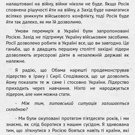
налаштовані на війну, війни ніколи не буде. Якщо Росія
сповнена рішучості йти на війну, а Захід буде намагатися
всіляко уникнути військового конфлікту, тоді Росія буде
йти так далеко, як ми їй дозволимо.
Умови перемир'я в Україні були запропоновані
Росією. Захід не підтримує Україну військовим засобами.
Росії дозволено робити в Україні все, що ви завгодно. Це
ганьба, що в двадцять першому столітті західні лідери
дозволяють агресорові діяти в незалежній державі як
належне.
Я радію, що Обама нарешті продемонстрував
лідерство в Іраку і Сирії. Сподіваюся, що це дозволить
йому показати те ж саме і стосовно України. Лідерство
приходить через навчання. Ніхто не народжується
лідером, але ним можна стати.
- Між тим, литовський ситуація залишається
складною?
- Ми були окуповані протягом п'ятдесяти років, і ми
знаємо, як слід боротися з нашим сусідом. Я здивована
тим, що зіткнутися з Росією бояться навіть ті країни, які