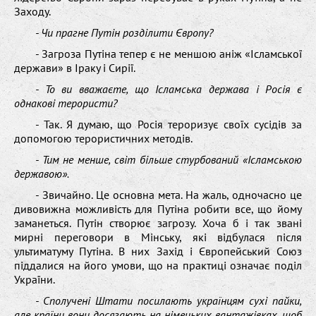
Заходу.
- Чи прагне Путін розділити Європу?
- Загроза Путіна тепер є не меншою аніж «Ісламської
держави» в Іраку і Сирії.
- То ви вважаєте, що Ісламська держава і Росія є
однакові терористи?
- Так. Я думаю, що Росія тероризує своїх сусідів за
допомогою терористичних методів.
- Тим не менше, світ більше стурбований «Ісламською
державою».
- Звичайно. Це основна мета. На жаль, одночасно це
дивовижна можливість для Путіна робити все, що йому
заманеться. Путін створює загрозу. Хоча б і так звані
мирні переговори в Мінську, які відбулася після
ультиматуму Путіна. В них Захід і Європейський Союз
піддалися на його умови, що на практиці означає поділ
України.
- Сполучені Штати посилають українцям сухі пайки,
але країни вони досягають на німецьких вантажівках, щоб