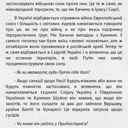
застосовувати військові сили проти них. Це те ж саме, як
міжнародний тероризм, те, що ми бачимо в Іраку і Сирії.
В Україні відбувається справжня війна. Європейський
союз і більшість з світових лідерів намагаються говорити
про це, як не про війну, а як про якусь підтримку
терористичних груп. Ми бачили випадок з Кримом. З
самого початку там були якісь «зелені чоловічки», але ж
незабаром вони проявилися в російській армії. Тепер те
ж саме відбувається в Східній Україні. І я впевнена, що це
не остання територія, в якій Путін має намір
продемонструвати свою силу.
- Як ви вважаєте, куди Путін піде далі?
- Якщо санкції щодо Росії будуть м'якими або вони не
будуть повністю застосовані, я впевнена, що він
намагатиметься з'єднати Східну Україну з Південною
Україною та Кримом. Щойно він заявив, що якщо він
захотів, то його солдати за два дні зайняли Варшаву,
країни Балтії та Бухарест. Це відкрита загроза щодо
сусідів.
- Чи може він увійти у Придністров'я?