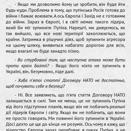
- Якщо ми дозволимо йому це зробити, він буде йти
будь-куди. Проблема в тому, що путінська Росія готова до
війни і бажає воювати. А ось Європа і Захід не є готовими
до війни. Зараз в Європі, і в світі немає такого лідера,
який би міг зупинити Путіна. Нарешті, ми дивуємось, як
так вийшло, що все нові території захоплюються, що
країни. Затримка в рішучих діях, щоб зупинити агресора
на цьому шляху, виявиться набагато дорогою для всіх,
якщо взагалі не буде занадто пізно.
- Ви стурбовані тим, що наступна атака може бути
проти країн Балтії?
- Якщо його ніхто не зупинить в
Україні, він, безумовно, піде далі.
- Хиба п'ятої статті Договору НАТО не достатньо,
щоб почувати себе в безпеці?
- Ні. Все заявляють, що п'ята стаття Договору НАТО
залишається в силі. Тим не менш, це не зупинить Путіна
від його підступних планів, якщо він не побачить реальні
дії лідерів Європи і світу. Якщо ви не побачить, що вони
не просто говорять. Ми повинні його зупинити в Україні.
Досі дехто це ще до кінця не розуміє. Ось чому я кажу, що
лідерство Європи зараз перебуває в руках Путіна, а не