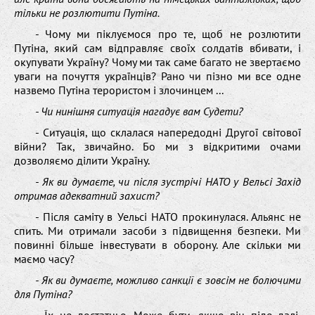
тільки не розлютити Путіна.
- Чому ми піклуємося про те, щоб не розлютити
Путіна, який сам відправляє своїх солдатів вбивати, і
окупувати Україну? Чому ми так саме багато не звертаємо
уваги на почуття українців? Рано чи пізно ми все одне
назвемо Путіна терористом і злочинцем ...
- Чи нинішня ситуація нагадує вам Судети?
- Ситуація, що склалася напередодні Другої світової
війни? Так, звичайно. Бо ми з відкритими очами
дозволяємо ділити Україну.
- Як ви думаєте, чи після зустрічі НАТО у Вельсі Захід
отримав адекватний захист?
- Після саміту в Уельсі НАТО прокинулася. Альянс не
спить. Ми отримали засоби з підвищення безпеки. Ми
повинні більше інвестувати в оборону. Але скільки ми
маємо часу?
- Як ви думаєте, можливо санкції є зовсім не болючими
для Путіна?