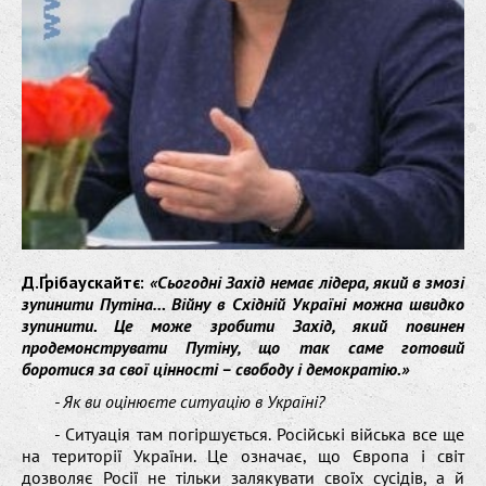
Д.Ґрібаускайтє:
«Сьогодні Захід немає лідера, який в змозі
зупинити Путіна… Війну в Східній Україні можна швидко
зупинити. Це може зробити Захід, який повинен
продемонструвати Путіну, що так саме готовий
боротися за свої цінності – свободу і демократію.»
- Як ви оцінюєте ситуацію в Україні?
- Ситуація там погіршується. Російські війська все ще
на території України. Це означає, що Європа і світ
дозволяє Росії не тільки залякувати своїх сусідів, а й