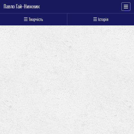
Павло Гай-Нижник
☰ Творчість
☰ Історія