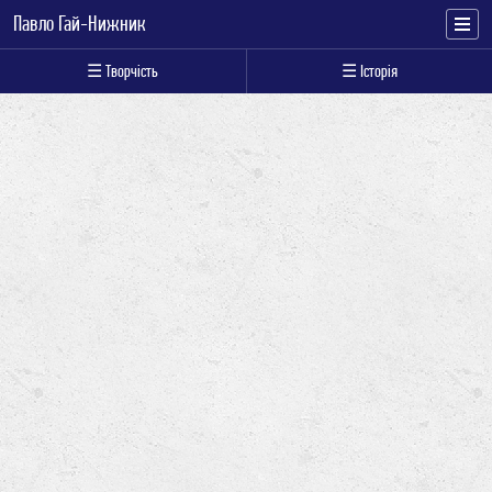
Павло Гай-Нижник
☰ Творчість
☰ Історія