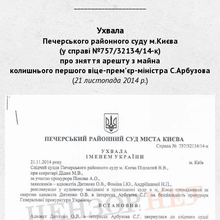
_____________________
Ухвала
Печерського районного суду м.Києва
(у справі №757/32134/14-к)
про зняття арешту з майна
колишнього першого віце-прем’єр-міністра С.Арбузова
(
21 листопада 2014 р.
)