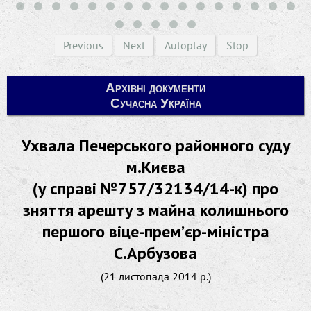
Previous
Next
Autoplay
Stop
Архівні документи
Сучасна Україна
Ухвала Печерського районного суду
м.Києва
(у справі №757/32134/14-к) про
зняття арешту з майна колишнього
першого віце-прем’єр-міністра
С.Арбузова
(21 листопада 2014 р.)