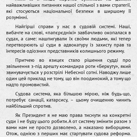
найважливіших питаннях нашої спільної з вами стратегії,
які стосуються національної безпеки в ширшому її
розумінні.
Найгірші справи у нас в судовій системі. Наші,
вибачте на слові, «папєрєднікі» завбачливо окопалася в
судах, а саме: нашпигували їх своїми людьми, які тепер
перетворюють ці суди в адвокатуру із захисту прав та
інтересів одіозних представників колишнього режиму.
Притчею во язицех стало рішення судді про
звільнення з-під арешту командира роти «Беркуту», який
звинувачується у розстрілі Небесної сотні. Наводжу лише
один цей приклад не тому, що він поодинокий, а тому що
надто промовистий.
Судова система, яка більшою мірою, ніж будь-що,
потребує санації, катарсису, – цьому очищенню чинить
найбільший спротив.
Як Президент я не маю права тиснути на конкретні
суди і не буду цього робити. А от систему змінити разом з
вами нам не просто дозволено, а наказано виборцями.
Отож, однією з перших має стартувати судова реформа.