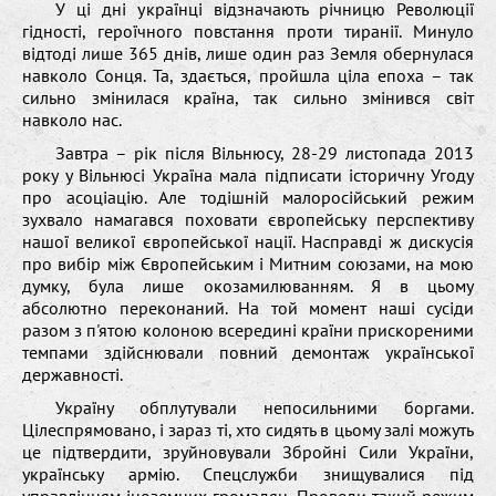
У ці дні українці відзначають річницю Революції
гідності, героїчного повстання проти тиранії. Минуло
відтоді лише 365 днів, лише один раз Земля обернулася
навколо Сонця. Та, здається, пройшла ціла епоха – так
сильно змінилася країна, так сильно змінився світ
навколо нас.
Завтра – рік після Вільнюсу, 28-29 листопада 2013
року у Вільнюсі Україна мала підписати історичну Угоду
про асоціацію. Але тодішній малоросійський режим
зухвало намагався поховати європейську перспективу
нашої великої європейської нації. Насправді ж дискусія
про вибір між Європейським і Митним союзами, на мою
думку, була лише окозамилюванням. Я в цьому
абсолютно переконаний. На той момент наші сусіди
разом з п'ятою колоною всередині країни прискореними
темпами здійснювали повний демонтаж української
державності.
Україну обплутували непосильними боргами.
Цілеспрямовано, і зараз ті, хто сидять в цьому залі можуть
це підтвердити, зруйновували Збройні Сили України,
українську армію. Спецслужби знищувалися під
управлінням іноземних громадян. Проведи такий режим