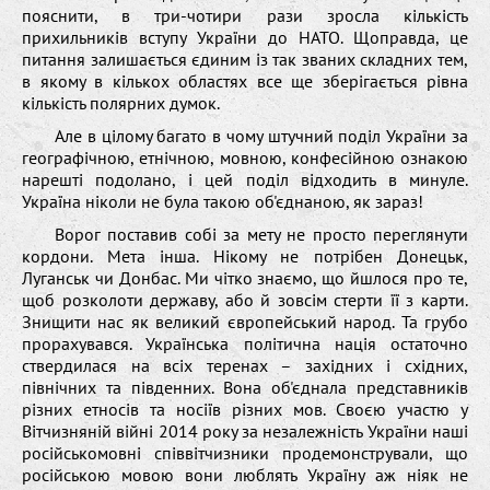
пояснити, в три-чотири рази зросла кількість
прихильників вступу України до НАТО. Щоправда, це
питання залишається єдиним із так званих складних тем,
в якому в кількох областях все ще зберігається рівна
кількість полярних думок.
Але в цілому багато в чому штучний поділ України за
географічною, етнічною, мовною, конфесійною ознакою
нарешті подолано, і цей поділ відходить в минуле.
Україна ніколи не була такою об'єднаною, як зараз!
Ворог поставив собі за мету не просто переглянути
кордони. Мета інша. Нікому не потрібен Донецьк,
Луганськ чи Донбас. Ми чітко знаємо, що йшлося про те,
щоб розколоти державу, або й зовсім стерти її з карти.
Знищити нас як великий європейський народ. Та грубо
прорахувався. Українська політична нація остаточно
ствердилася на всіх теренах – західних і східних,
північних та південних. Вона об'єднала представників
різних етносів та носіїв різних мов. Своєю участю у
Вітчизняній війні 2014 року за незалежність України наші
російськомовні співвітчизники продемонстрували, що
російською мовою вони люблять Україну аж ніяк не