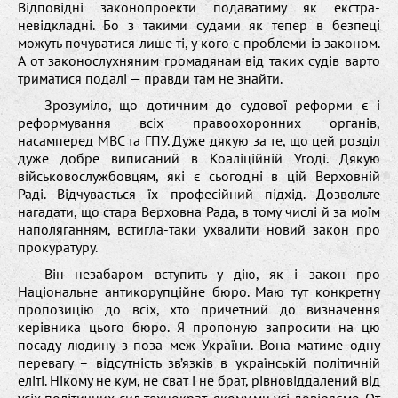
Відповідні законопроекти подаватиму як екстра-
невідкладні. Бо з такими судами як тепер в безпеці
можуть почуватися лише ті, у кого є проблеми із законом.
А от законослухняним громадянам від таких судів варто
триматися подалі — правди там не знайти.
Зрозуміло, що дотичним до судової реформи є і
реформування всіх правоохоронних органів,
насамперед МВС та ГПУ. Дуже дякую за те, що цей розділ
дуже добре виписаний в Коаліційній Угоді. Дякую
військовослужбовцям, які є сьогодні в цій Верховній
Раді. Відчувається їх професійний підхід. Дозвольте
нагадати, що стара Верховна Рада, в тому числі й за моїм
наполяганням, встигла-таки ухвалити новий закон про
прокуратуру.
Він незабаром вступить у дію, як і закон про
Національне антикорупційне бюро. Маю тут конкретну
пропозицію до всіх, хто причетний до визначення
керівника цього бюро. Я пропоную запросити на цю
посаду людину з-поза меж України. Вона матиме одну
перевагу – відсутність зв’язків в українській політичній
еліті. Нікому не кум, не сват і не брат, рівновіддалений від
усіх політичних сил технократ, якому ми усі довіряємо. От