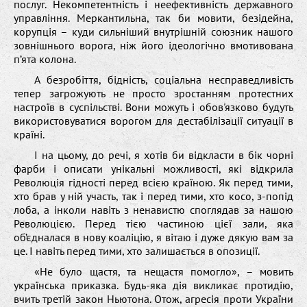
послуг. Некомпетентність і неефективність державного
управління. Меркантильна, так би мовити, безідейна,
корупція – куди сильніший внутрішній союзник нашого
зовнішнього ворога, ніж його ідеологічно вмотивована
п’ята колона.
А безробіття, бідність, соціальна несправедливість
тепер загрожують не просто зростанням протестних
настроїв в суспільстві. Вони можуть і обов'язково будуть
використовуватися ворогом для дестабілізації ситуації в
країні.
І на цьому, до речі, я хотів би відкласти в бік чорні
фарби і описати унікальні можливості, які відкрила
Революція гідності перед всією країною. Як перед тими,
хто брав у ній участь, так і перед тими, хто косо, з-попід
лоба, а інколи навіть з ненавистю споглядав за нашою
Революцією. Перед тією частиною цієї зали, яка
об’єдналася в нову коаліцію, я вітаю і дуже дякую вам за
це. І навіть перед тими, хто залишається в опозиції.
«Не було щастя, та нещастя помогло», – мовить
українська приказка. Будь-яка дія викликає протидію,
вчить третій закон Ньютона. Отож, агресія проти України