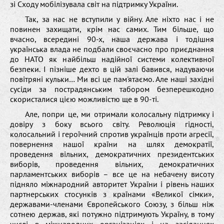
зі Сходу мобілізувала світ на підтримку України.
Так, за нас не вступили у війну. Але ніхто нас і не
повинен захищати, крім нас самих. Тим більше, що
вчасно, всередині 90-х, наша держава і тодішня
українська влада не подбали своєчасно про приєднання
до НАТО як найбільш надійної системи колективної
безпеки. І пізніше дехто в цій залі бавився, надуваючи
повітряні кульки… Ми всі це пам'ятаємо. Але наші західні
сусіди за пострадянським табором безперешкодно
скористалися цією можливістю ще в 90-ті.
Але, попри це, ми отримали колосальну підтримку і
довіру з боку всього світу. Революція гідності,
колосальний і героїчний спротив українців проти агресії,
повернення нашої країни на шлях демократії,
проведення вільних, демократичних президентських
виборів, проведення вільних, демократичних
парламентських виборів – все це на небачену висоту
підняло міжнародний авторитет України і рівень наших
партнерських стосунків з країнами «Великої сімки»,
державами-членами Європейського Союзу, з більш ніж
сотнею держав, які потужно підтримують Україну, в тому
числі в міжнародних організаціях і на засіданнях