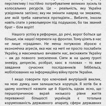
перспективу і постійно потребуватиме великих зусиль та
колосальних ресурсів. Це – реальність, яку Україна
усвідомила запізно; яку ми змінити навряд чи зможемо,
але якій треба навчитися протидіяти… Вибачте, інколи
навіть спати з револьвером під подушкою, бо так званий
брат – біля воріт!
Нашого успіху в реформах, до речі, ворог боїться ще
більше, ніж нашої перемоги на фронтах. Тому цілять в нас
не лише «градами». Не менш потужною зброєю є
економічна агресія, яка має на меті не просто послабити
Україну, а максимально вичавити нас, виснажити Україну
– аж до повного знесилення. Сіяти ж на цьому ґрунті
зневіру, депресію, розбрат, хаос в головах – то вже
завдання сучасних послідовників Геббельса,
мобілізованих на інформаційну війну проти України.
І якщо говорити про ключовий внутрішній виклик,
на мою думку, ним залишається корупція. Я хотів би в
цьому контексті назвати ще й бідність, однак ясно, що
першопричиною вкрай низького рівня життя
переважної більшості українців є тотальна
корумпованість державного апарату, сфери державних