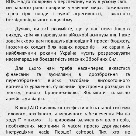
ВПК. Надто повірили в перспективу миру в усьому світі. І
ми занадто рано повірили у «вічний мир». Пожинаємо
тепер гіркі плоди і чужої агресивності, і власного
безвідповідального пацифізму.
Думаю, ви всі розумієте, що у нас нема іншого
виходу, крім як нарощувати військові асигнування. І вже
зовсім скоро вам подадуть відповідний проект бюджету.
Іноземних солдат біля наших кордонів – як сарани. А
найближчими роками Україна мусить розраховувати
насамперед на боєздатність власних Збройних Сил.
Для цього нам треба насамперед вкластися
фінансами та зусиллями в доозброєння та
переозброєння військ засобами високоточного
вогневого ураження, сучасними пристроями розвідки та
зв’язку, новою бронетехнікою. Збільшити кількісно
армійську авіацію.
В ході АТО виявилася неефективність старої системи
тилового, технічного та медичного забезпечення. Ми на
ходу її міняємо — із широким залученням волонтерів,
необтяжених мертвими й часом просто дурнуватими
інструкціями часів Першої світової. Тих, хто не