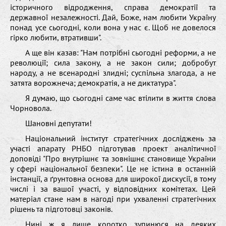
історичного відродження, справа демократії та
державної незалежності. Дай, Боже, нам любити Україну
понад усе сьогодні, коли вона у нас є. Щоб не довелося
гірко любити, втративши".
А ще він казав: "Нам потрібні сьогодні реформи, а не
революції; сила закону, а не закон сили; добробут
народу, а не всенародні злидні; суспільна злагода, а не
затята ворожнеча; демократія, а не диктатура".
Я думаю, що сьогодні саме час втілити в життя слова
Чорновола.
Шановні депутати!
Національний інститут стратегічних досліджень за
участі апарату РНБО підготував проект аналітичної
доповіді "Про внутрішнє та зовнішнє становище України
у сфері національної безпеки". Це не істина в останній
інстанції, а ґрунтовна основа для широкої дискусії, в тому
числі і за вашої участі, у відповідних комітетах. Цей
матеріал стане нам в нагоді при ухваленні стратегічних
рішень та підготовці законів.
Нині ж я лише коротко зупинюся на деяких