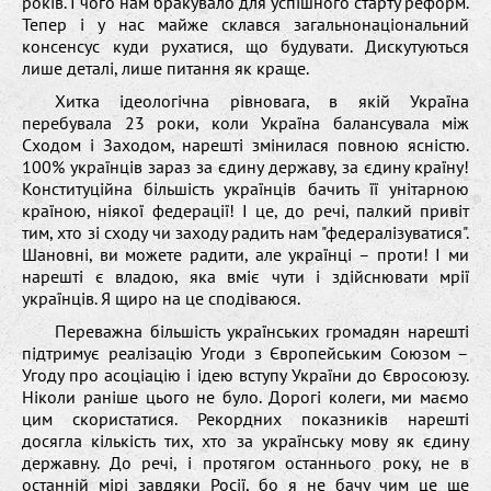
років. І чого нам бракувало для успішного старту реформ.
Тепер і у нас майже склався загальнонаціональний
консенсус куди рухатися, що будувати. Дискутуються
лише деталі, лише питання як краще.
Хитка ідеологічна рівновага, в якій Україна
перебувала 23 роки, коли Україна балансувала між
Сходом і Заходом, нарешті змінилася повною ясністю.
100% українців зараз за єдину державу, за єдину країну!
Конституційна більшість українців бачить її унітарною
країною, ніякої федерації! І це, до речі, палкий привіт
тим, хто зі сходу чи заходу радить нам "федералізуватися".
Шановні, ви можете радити, але українці – проти! І ми
нарешті є владою, яка вміє чути і здійснювати мрії
українців. Я щиро на це сподіваюся.
Переважна більшість українських громадян нарешті
підтримує реалізацію Угоди з Європейським Союзом –
Угоду про асоціацію і ідею вступу України до Євросоюзу.
Ніколи раніше цього не було. Дорогі колеги, ми маємо
цим скористатися. Рекордних показників нарешті
досягла кількість тих, хто за українську мову як єдину
державну. До речі, і протягом останнього року, не в
останній мірі завдяки Росії, бо я не бачу чим це ще