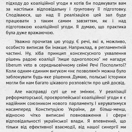
підходу до коаліційної угоди я хотів би подякувати вам
за настільки відповідальну і ґрунтовну її підготовку.
Сподіваюся, що над її реалізацією цей зал буде
працювати з таким самим завзяттям, як і над
підготовкою коаліційної угоди. Я думаю, що практика
була дуже вражаючою.
Уважно прочитав цю угоду. Є речі, які я, можливо,
особисто виписав би інакше. Наприклад, в регламентній
частині. Ну, хіба принцип консенсусного ухвалення
рішень радою коаліції "лише одноголосно" не нагадує
liberum veto в середньовічному сеймі Речі Посполитої?
Коли одним-єдиним вигуком «нє позволям!» можна було
заблокувати будь-яке рішення. Думаю, польські історики
могли би нам багато цікавого розповісти про цей досвід.
Але насправді суті це не змінює. У реалізації
реформаторської, проєвропейської коаліційної угоди я є
надійним союзником нового парламенту. І керуватимуся
насамперед Конституцією України, де більш-менш,
відносно чітко виписані повноваження і сфери
відповідальності української влади. Я впевнений, що
тільки від ефективної взаємодії, від нашої синергії ми