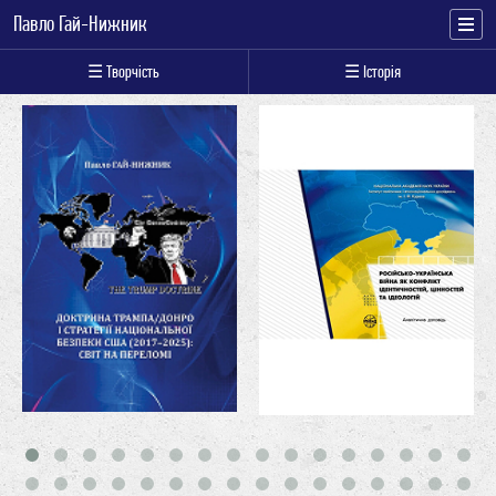
Павло Гай-Нижник
☰ Творчість
☰ Історія