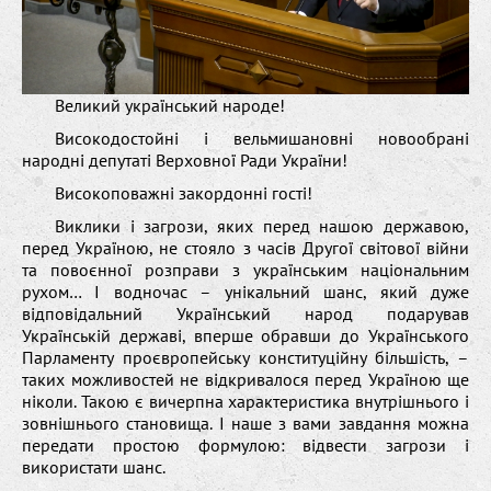
Великий український народе!
Високодостойні і вельмишановні новообрані
народні депутаті Верховної Ради України!
Високоповажні закордонні гості!
Виклики і загрози, яких перед нашою державою,
перед Україною, не стояло з часів Другої світової війни
та повоєнної розправи з українським національним
рухом… І водночас – унікальний шанс, який дуже
відповідальний Український народ подарував
Українській державі, вперше обравши до Українського
Парламенту проєвропейську конституційну більшість, –
таких можливостей не відкривалося перед Україною ще
ніколи. Такою є вичерпна характеристика внутрішнього і
зовнішнього становища. І наше з вами завдання можна
передати простою формулою: відвести загрози і
використати шанс.