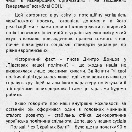
Генеральної асамблеї ООН.
Цей авторитет, віру світу в потенційну успішність
українського проекту, готовність допомогти в його
реалізації ми з вами повинні конвертувати в широкий
потік іноземних інвестицій в українську економіку, який
вкупі з важкою, повсякденною працею кожного з нас
почне підвищувати соціальні стандарти українців до
рівня європейських.
«Історичний факт, – писав Дмитро Донцов у
„Підставах нашої політики“, – що жодна нація не
визволялася лише власними силами. Здійснити їм свої
політичні цілі вдавалося лише тоді, коли вони втягали цю
справу в круг ідей загальнішого характеру, пов’язували її
з інтересами інших держав». І саме це зараз ми будемо
робити.
Якщо говорити про наші внутрішні можливості, за
останній рік оформився один з головних чинників
сталого розвитку – стабільна, стійка, демократична
українська політична спільнота. Це те, що у наших сусідів
– Польщі, Чехії, країнах Балтії — було ще на початку 90-х