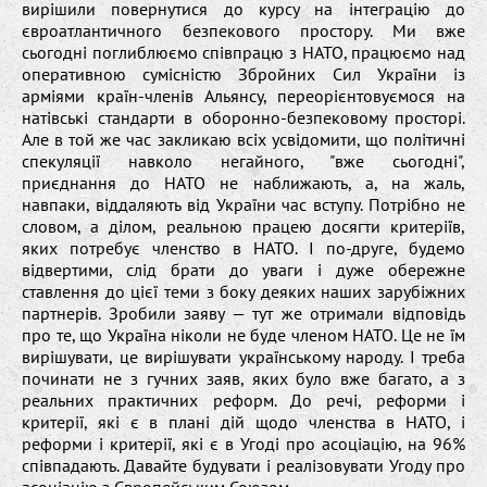
вирішили повернутися до курсу на інтеграцію до
євроатлантичного безпекового простору. Ми вже
сьогодні поглиблюємо співпрацю з НАТО, працюємо над
оперативною сумісністю Збройних Сил України із
арміями країн-членів Альянсу, переорієнтовуємося на
натівські стандарти в оборонно-безпековому просторі.
Але в той же час закликаю всіх усвідомити, що політичні
спекуляції навколо негайного, "вже сьогодні",
приєднання до НАТО не наближають, а, на жаль,
навпаки, віддаляють від України час вступу. Потрібно не
словом, а ділом, реальною працею досягти критеріїв,
яких потребує членство в НАТО. І по-друге, будемо
відвертими, слід брати до уваги і дуже обережне
ставлення до цієї теми з боку деяких наших зарубіжних
партнерів. Зробили заяву — тут же отримали відповідь
про те, що Україна ніколи не буде членом НАТО. Це не їм
вирішувати, це вирішувати українському народу. І треба
починати не з гучних заяв, яких було вже багато, а з
реальних практичних реформ. До речі, реформи і
критерії, які є в плані дій щодо членства в НАТО, і
реформи і критерії, які є в Угоді про асоціацію, на 96%
співпадають. Давайте будувати і реалізовувати Угоду про
асоціацію з Європейським Союзом.