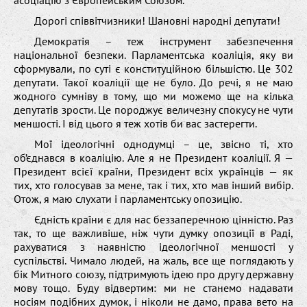
Дорогі співвітчизники! Шановні народні депутати!
Демократія – теж інструмент забезпечення
національної безпеки. Парламентська коаліція, яку ви
сформували, по суті є конституційною більшістю. Це 302
депутати. Такої коаліції ще не було. До речі, я не маю
жодного сумніву в тому, що ми можемо ще на кілька
депутатів зрости. Це породжує величезну спокусу не чути
меншості. І від цього я теж хотів би вас застерегти.
Мої ідеологічні однодумці – це, звісно ті, хто
об’єднався в коаліцію. Але я не Президент коаліції. Я —
Президент всієї країни, Президент всіх українців — як
тих, хто голосував за мене, так і тих, хто мав інший вибір.
Отож, я маю слухати і парламентську опозицію.
Єдність країни є для нас беззаперечною цінністю. Раз
так, то ще важливіше, ніж чути думку опозиції в Раді,
рахуватися з наявністю ідеологічної меншості у
суспільстві. Чимало людей, на жаль, все ще поглядають у
бік Митного союзу, підтримують ідею про другу державну
мову тощо. Буду відвертим: ми не станемо надавати
носіям подібних думок, і ніколи не дамо, права вето на