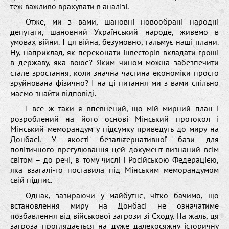
теж важливо врахувати в аналізі.
Отже, ми з вами, шановні новообрані народні
депутати, шановний Український народе, живемо в
умовах війни. І ця війна, безумовно, гальмує наші плани.
Ну, наприклад, як переконати інвесторів вкладати гроші
в державу, яка воює? Яким чином можна забезпечити
стале зростання, коли значна частина економіки просто
зруйнована фізично? І на ці питання ми з вами спільно
маємо знайти відповіді.
І все ж таки я впевнений, що мій мирний план і
розроблений на його основі Мінський протокол і
Мінський меморандум у підсумку приведуть до миру на
Донбасі. У якості безальтернативної бази для
політичного врегулювання цей документ визнаний всім
світом – до речі, в тому числі і Російською Федерацією,
яка взагалі-то поставила під Мінським меморандумом
свій підпис.
Однак, зазираючи у майбутнє, чітко бачимо, що
встановлення миру на Донбасі не означатиме
позбавлення від військової загрози зі Сходу. На жаль, ця
загроза проглядається на дуже далекосяжну історичну