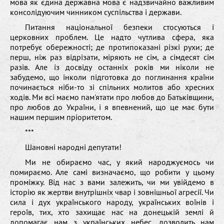
мова як єдина державна мова є надзвичайно важливим
консолідуючим чинником суспільства і держави.
Питання національної безпеки стосуються і
церковних проблем. Це надто чутлива сфера, яка
потребує обережності; де протипоказані різкі рухи; де
перш, ніж раз відрізати, міряють не сім, а сімдесят сім
разів. Але із досвіду останніх років ми ніколи не
забудемо, що інколи підготовка до поглинання країни
починається ніби-то зі спільних молитов або хресних
ходів. Ми всі маємо пам'ятати про любов до Батьківщини,
про любов до України, і я впевнений, що це має бути
нашим першим пріоритетом.
***
Шановні народні депутати!
Ми не обираємо час, у який народжуємось чи
помираємо. Але самі визначаємо, що робити у цьому
проміжку. Від нас з вами залежить, чи ми увійдемо в
історію як жертви внутрішніх чвар і зовнішньої агресії. Чи
сила і дух українського народу, українських воїнів і
героїв, тих, хто захищає нас на донецькій землі й
допомагає нам з українських небес, дозволить нам