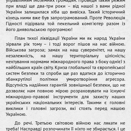
при владі ще два-три роки – від нашої з вами рідної
України залишилася хіба що вивіска. Такий історичний
кінець ними вже був запрограмований. Проте Революція
Гідності підірвала той пекельний комп'ютер разом із
його диявольською програмою!
План тихої ліквідації України ми як народ України
зірвали рік тому – і тоді ворог пішов на нас війною.
Військова загроза; замах на наш суверенітет, на нашу
незалежність, на нашу територіальну цілісність;
нехтування нормами міжнародного права з боку однієї з
найбільших країн світу. Криза глобальної та європейської
систем безпеки та спроби ще раз вдатися до історично
збанкрутілої політики умиротворіння агресора.
Відсутність надійних гарантій зовнішньої безпеки, що не
дозволяє нам повною мірою розраховувати на існуючі
міжнародно-правові інструменти для захисту наших
українських національних інтересів. Такими є головні
виклики і головні загрози, які стоять перед нашою
Україною.
До речі. Третьою світовою війною нас лякати не
треба! Насправді розпочинати її ніхто не збирається. І це