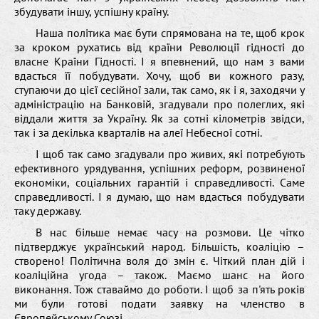
збудувати іншу, успішну країну.
Наша політика має бути спрямована на те, щоб крок
за кроком рухатись від країни Революції гідності до
власне Країни Гідності. І я впевнений, що нам з вами
вдасться її побудувати. Хочу, щоб ви кожного разу,
ступаючи до цієї сесійної зали, так само, як і я, заходячи у
адміністрацію на Банковій, згадували про полеглих, які
віддали життя за Україну. Як за сотні кілометрів звідси,
так і за декілька кварталів на алеї Небесної сотні.
І щоб так само згадували про живих, які потребують
ефективного урядування, успішних реформ, розвиненої
економіки, соціальних гарантій і справедливості. Саме
справедливості. І я думаю, що нам вдасться побудувати
таку державу.
В нас більше немає часу на розмови. Це чітко
підтверджує український народ. Більшість, коаліцію –
створено! Політична воля до змін є. Чіткий план дій і
коаліційна угода – також. Маємо шанс на його
виконання. Тож ставаймо до роботи. І щоб за п'ять років
ми були готові подати заявку на членство в
Європейському Союзі.