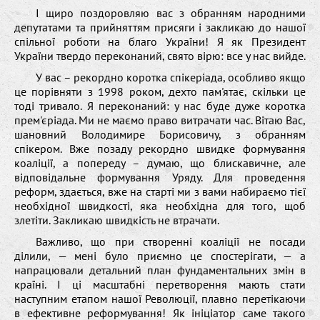
І щиро поздоровляю вас з обранням народними
депутатами та прийняттям присяги і закликаю до нашої
спільної роботи на благо України! Я як Президент
України твердо переконаний, свято вірю: все у нас вийде.
У вас – рекордно коротка спікеріада, особливо якщо
це порівняти з 1998 роком, дехто пам'ятає, скільки це
тоді тривало. Я переконаний: у нас буде дуже коротка
прем'єріада. Ми не маємо право витрачати час. Вітаю Вас,
шановний Володимире Борисовичу, з обранням
спікером. Вже позаду рекордно швидке формування
коаліції, а попереду – думаю, що блискавичне, але
відповідальне формування Уряду. Для проведення
реформ, здається, вже на старті ми з вами набираємо тієї
необхідної швидкості, яка необхідна для того, щоб
злетіти. Закликаю швидкість не втрачати.
Важливо, що при створенні коаліції не посади
ділили, — мені було приємно це спостерігати, — а
напрацювали детальний план фундаментальних змін в
країні. І ці масштабні перетворення мають стати
наступним етапом нашої Революції, плавно перетікаючи
в ефективне реформування! Як ініціатор саме такого