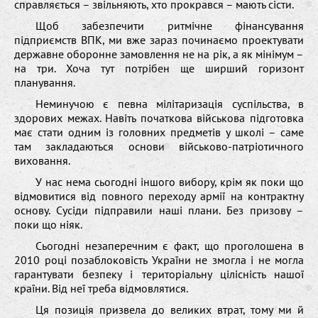
справляється – звільняють, хто прокрався – мають сісти.
Щоб забезпечити ритмічне фінансування
підприємств ВПК, ми вже зараз починаємо проектувати
державне оборонне замовлення не на рік, а як мінімум –
на три. Хоча тут потрібен ще ширший горизонт
планування.
Неминучою є певна мілітаризація суспільства, в
здорових межах. Навіть початкова військова підготовка
має стати одним із головних предметів у школі – саме
там закладаються основи військово-патріотичного
виховання.
У нас нема сьогодні іншого вибору, крім як поки що
відмовитися від повного переходу армії на контрактну
основу. Сусіди підправили наші плани. Без призову –
поки що ніяк.
Сьогодні незаперечним є факт, що проголошена в
2010 році позаблоковість України не змогла і не могла
гарантувати безпеку і територіальну цілісність нашої
країни. Від неї треба відмовлятися.
Ця позиція призвела до великих втрат, тому ми й