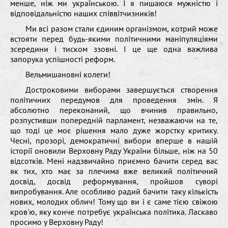
менше, ніж ми українською. І я пишаюся мужністю і
відповідальністю наших співвітчизників!
Ми всі разом стали єдиним організмом, котрий може
встояти перед будь-якими політичними маніпуляціями
зсередини і тиском ззовні. І це ще одна важлива
запорука успішності реформ.
Вельмишановні колеги!
Достроковими виборами завершується створення
політичних передумов для проведення змін. Я
абсолютно переконаний, що вчинив правильно,
розпустивши попередній парламент, незважаючи на те,
що тоді це моє рішення мало дуже жорстку критику.
Чесні, прозорі, демократичні вибори вперше в нашій
історії оновили Верховну Раду України більше, ніж на 50
відсотків. Мені надзвичайно приємно бачити серед вас
як тих, хто має за плечима вже великий політичний
досвід, досвід реформування, пройшов суворі
випробування. Але особливо радий бачити таку кількість
нових, молодих облич! Тому що ви і є саме тією свіжою
кров'ю, яку конче потребує українська політика. Ласкаво
просимо у Верховну Раду!