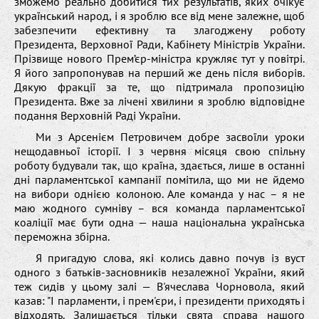
зможемо реально добитися тих результатів, яких очікує
український народ, і я зроблю все від мене залежне, щоб
забезпечити ефективну та злагоджену роботу
Президента, Верховної Ради, Кабінету Міністрів України.
Прізвище нового Прем’єр-міністра кружляє тут у повітрі.
Я його запропонував на перший же день після виборів.
Дякую фракції за те, що підтримала пропозицію
Президента. Вже за лічені хвилини я зроблю відповідне
подання Верховній Раді України.
Ми з Арсенієм Петровичем добре засвоїли уроки
нещодавньої історії. І з червня місяця свою спільну
роботу будували так, що країна, здається, лише в останні
дні парламентської кампанії помітила, що ми не йдемо
на вибори однією колоною. Але команда у нас – я не
маю жодного сумніву – вся команда парламентської
коаліції має бути одна — наша національна українська
переможна збірна.
Я пригадую слова, які колись давно почув із вуст
одного з батьків-засновників незалежної України, який
теж сидів у цьому залі — В'ячеслава Чорновола, який
казав: "І парламенти, і прем'єри, і президенти приходять і
відходять. Залишається тільки свята справа нашого