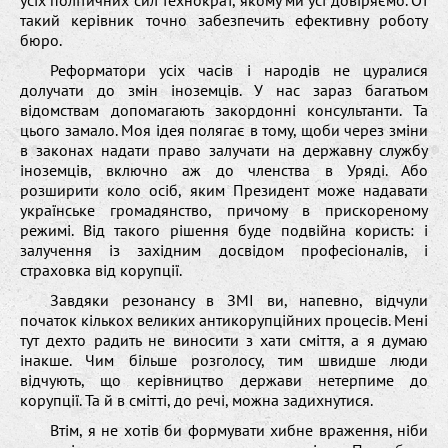
такий керівник точно забезпечить ефективну роботу
бюро.
Реформатори усіх часів і народів не цуралися
долучати до змін іноземців. У нас зараз багатьом
відомствам допомагають закордонні консультанти. Та
цього замало. Моя ідея полягає в тому, щоби через зміни
в законах надати право залучати на державну службу
іноземців, включно аж до членства в Уряді. Або
розширити коло осіб, яким Президент може надавати
українське громадянство, причому в прискореному
режимі. Від такого рішення буде подвійна користь: і
залучення із західним досвідом професіоналів, і
страховка від корупції.
Завдяки резонансу в ЗМІ ви, напевно, відчули
початок кількох великих антикорупційних процесів. Мені
тут дехто радить не виносити з хати сміття, а я думаю
інакше. Чим більше розголосу, тим швидше люди
відчують, що керівництво держави нетерпиме до
корупції. Та й в смітті, до речі, можна задихнутися.
Втім, я не хотів би формувати хибне враження, ніби