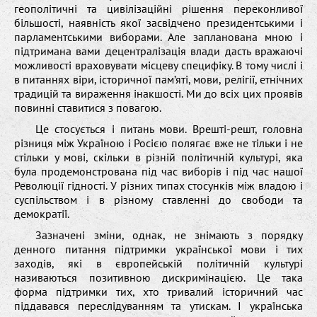
геополітичні та цивілізаційні рішення переконливої
більшості, наявність якої засвідчено президентськими і
парламентськими виборами. Але запланована мною і
підтримана вами децентралізація влади дасть вражаючі
можливості враховувати місцеву специфіку. В тому числі і
в питаннях віри, історичної пам’яті, мови, релігії, етнічних
традицій та вираження інакшості. Ми до всіх цих проявів
повинні ставитися з повагою.
Це стосується і питань мови. Врешті-решт, головна
різниця між Україною і Росією полягає вже не тільки і не
стільки у мові, скільки в різній політичній культурі, яка
була продемонстрована під час виборів і під час нашої
Революції гідності. У різних типах стосунків між владою і
суспільством і в різному ставленні до свободи та
демократії.
Зазначені зміни, однак, не знімають з порядку
денного питання підтримки української мови і тих
заходів, які в європейській політичній культурі
називаються позитивною дискримінацією. Це така
форма підтримки тих, хто тривалий історичний час
піддавався переслідуванням та утискам. І українська