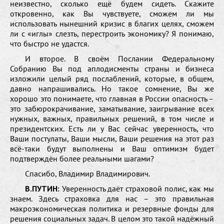
неизвестно, сколько ещё будем сидеть. Скажите
откровенно, как Вы чувствуете, сможем ли мы
использовать нынешний кризис в благих целях, сможем
ли с «иглы» слезть, перестроить экономику? Я понимаю,
что быстро не удастся.
И второе. В своём Послании Федеральному
Собранию Вы под аплодисменты страны и бизнеса
изложили целый ряд послаблений, которые, в общем,
давно напрашивались. Но такое сомнение, Вы же
хорошо это понимаете, что главная в России опасность –
это забюрокрачивание, заматывание, заигрывание всех
нужных, важных, правильных решений, в том числе и
президентских. Есть ли у Вас сейчас уверенность, что
Ваши постулаты, Ваши мысли, Ваши решения на этот раз
всё-таки будут выполнены и Ваш оптимизм будет
подтверждён более реальными шагами?
Спасибо, Владимир Владимирович.
В.ПУТИН:
Уверенность даёт страховой полис, как мы
знаем. Здесь страховка для нас – это правильная
макроэкономическая политика и резервные фонды для
решения социальных задач. В целом это такой надёжный