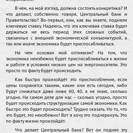
В чём, на мой взгляд, должна состоять конкретика? И
что делают, собственно говоря, Центральный банк и
Правительство? Во-первых, они, как вы знаете, подняли
ключевую ставку. Надеюсь, что эта ключевая ставка будет
держаться не весь период этих сложных событий,
связанных с внешней экономической конъюнктурой, а
так или иначе экономика будет приспосабливаться.
На чём основан мой оптимизм? На том, что
экономика неизбежно будет приспосабливаться к жизни
и работе в условиях низких цен на энергоносители. Это
просто по факту будет происходить.
Как быстро произойдёт это приспособление, если
цены сохранятся такими, какие они есть сегодня, либо
будут снижаться даже ниже 60, 40, я не знаю, сколько
угодно. На самом деле для нас – сколько угодно, просто
будет происходить структуризация самой экономики. Как
быстро это будет происходить? Трудно сказать. Но то, что
это будет, это неизбежно! Вот я хочу это подчеркнуть. Это
по факту жизни произойдёт.
Что делает Центральный банк? Вот он поднял эту