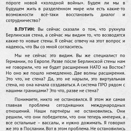
пороге новой «холодной войны». Будем ли мы в
будущем жить в разделённом мире или есть какие-то
возможности всё-таки восстановить диалог и
сотрудничество?
В.ПУТИН:
Вы сейчас сказали о том, что рухнула
Берлинская стена, а сейчас мы видим то, что возводятся
какие-то новые стены. Я сейчас отвечу на этот вопрос и
надеюсь, что Вы со мной согласитесь.
Мы не сейчас это видим. Вы же специалист по
Германии, по Европе. Разве после Берлинской стены нам
не говорили, что не будет расширения НАТО на Восток?
Но оно же пошло немедленно. Две волны расширения.
Это что, не стена? Да, это не нарыли, это виртуальная
стена, но она начала создаваться. А система ПРО рядом с
нашими границами? Это что, разве не стена?
Понимаете, никто не остановился. В этом же самая
главная проблема сегодняшних международных
отношений. Наши партнёры не остановились. Они
решили, что они победители, что они теперь империя, а
все остальные – вассалы, и нужно дожимать. Я говорил
же это в Послании. Вот в этом проблема. Не остановились