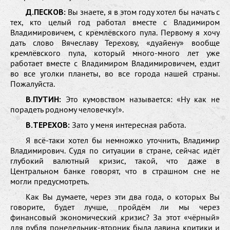
Д.ПЕСКОВ:
Вы знаете, я в этом году хотел бы начать с
тех, кто целый год работал вместе с Владимиром
Владимировичем, с кремлёвского пула. Первому я хочу
дать слово Вячеславу Терехову, «дуайену» вообще
кремлёвского пула, который много-много лет уже
работает вместе с Владимиром Владимировичем, ездит
во все уголки планеты, во все города нашей страны.
Пожалуйста.
В.ПУТИН:
Это кумовством называется: «Ну как не
порадеть родному человечку!».
В.ТЕРЕХОВ:
Зато у меня интересная работа.
Я всё-таки хотел бы немножко уточнить, Владимир
Владимирович. Судя по ситуации в стране, сейчас идёт
глубокий валютный кризис, такой, что даже в
Центральном банке говорят, что в страшном сне не
могли предусмотреть.
Как Вы думаете, через эти два года, о которых Вы
говорите, будет лучше, пройдём ли мы через
финансовый экономический кризис? За этот «чёрный»
для рубля понедельник-вторник была лавина критики и