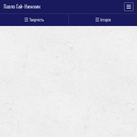
Павло Гай-Нижник
☰ Творчість
☰ Історія