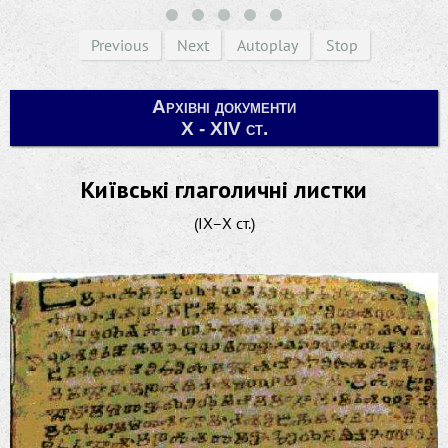
Previous
Next
Autoplay
Stop
Архівні документи
X - XIV ст.
Київські глаголичні листки
(IX–X ст.)