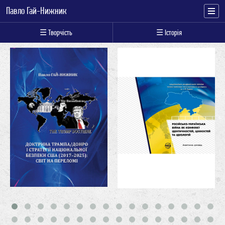
Павло Гай-Нижник
☰ Творчість
☰ Історія