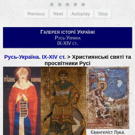
Previous
Next
Autoplay
Stop
Галерея історії України
Русь-Україна
ІХ-ХIV ст.
Русь-Україна. ІХ-ХIV ст.
> Християнські святі та
просвітники Русі
Євангеліст Лука.