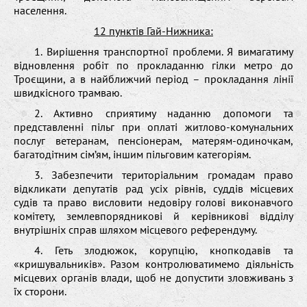
населення.
12 пунктів Гай-Нижника:
1. Вирішення транспортної проблеми. Я вимагатиму
відновлення робіт по прокладанню гілки метро до
Троєщини, а в найближчий період – прокладання лінії
швидкісного трамваю.
2. Активно сприятиму наданню допомоги та
представленні пільг при оплаті житлово-комунальних
послуг ветеранам, пенсіонерам, матерям-одиночкам,
багатодітним сім’ям, іншим пільговим категоріям.
3. Забезпечити територіальним громадам право
відкликати депутатів рад усіх рівнів, суддів місцевих
судів та право висловити недовіру голові виконавчого
комітету, землевпорядникові й керівникові відділу
внутрішніх справ шляхом місцевого референдуму.
4. Геть злодюжок, корупцію, кнопкодавів та
«кришувальників». Разом контролюватимемо діяльність
місцевих органів влади, щоб не допустити зловживань з
їх сторони.