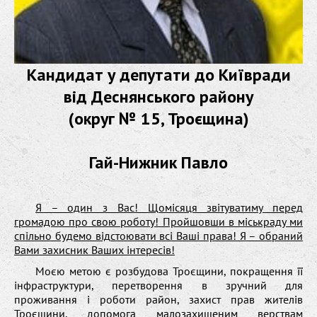
Кандидат у депутати до Київради
від Деснянського району
(округ № 15, Троєщина)
Гай-Нижник Павло
Я – один з Вас! Щомісяця звітуватиму перед
громадою про свою роботу! Пройшовши в міськраду ми
спільно будемо відстоювати всі Ваші права! Я – обраний
Вами захисник Ваших інтересів!
Моєю метою є розбудова Троєщини, покращення її
інфраструктури, перетворення в зручний для
проживання і роботи район, захист прав жителів
Троєщини, допомога малозахищеним верствам