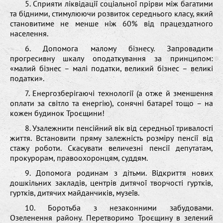
5. Сприяти ліквідації соціальної прірви між багатими
та бідними, стимулюючи розвиток середнього класу, який
становитиме не менше ніж 60% від працездатного
населення.
6. Допомога малому бізнесу. Запровадити
прогресивну шкалу оподаткування за принципом:
«малий бізнес – малі податки, великий бізнес – великі
податки».
7. Енергозберігаючі технології (а отже й зменшення
оплати за світло та енергію), сонячні батареї тощо – на
кожен будинок Троєщини!
8. Узалежнити пенсійний вік від середньої тривалості
життя. Встановити пряму залежність розміру пенсії від
стажу роботи. Скасувати величезні пенсії депутатам,
прокурорам, правоохоронцям, суддям.
9. Допомога родинам з дітьми. Відкриття нових
дошкільних закладів, центрів дитячої творчості гуртків,
гуртків, дитячих майданчиків, музеїв.
10. Боротьба з незаконними забудовами.
Озеленення району. Перетворимо Троєщину в зелений