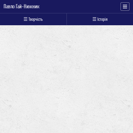
Павло Гай-Нижник
☰ Творчість
☰ Історія