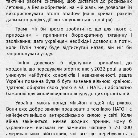
тактичні ракетні системи), щоб дістатися до російських
летовищ, а Великобританія, на мій жаль, не дозволяє їм
використовувати Storm Shadow (наші крилаті ракети
дальнього радіусу дії, що запускаються з повітря).
Трамп міг би просто зробити те, що для нього є
природним – припинити бюрократичну тяганину і
зволікання; дати українцям необхідні дозволи; а потім,
коли Путін знову буде відтиснутий назад, він міг би
запропонувати угоду.
Путіну довелося б відступити принаймні до
кордонів, що передували вторгненню у 2022 році, а щоб
уникнути майбутніх конфліктів і невизначеності, решта
України повинна була б бути визнана вільною країною,
здатною обирати свою долю в ЄС і НАТО, і абсолютно
бажаною для якнайшвидшого вступу до цих організацій.
Українці мають понад мільйон людей під рукою.
Вони вже добре звикли працювати з технікою НАТО і є
найефективнішою антиросійською силою у світі. Коли
війна закінчиться, немає жодних причин, чому б
українським військам не замінити частину з 70 000
американських військових, які все ще перебувають в