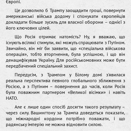
Європі.
Це дозволило б Трампу заощадити гроші, повернути
американські війська додому і спонукати європейців
докладати більше зусиль для власної оборони – однієї з
його ключових цілей.
Що Росія отримає натомість? Ну, я вважаю, що
існують всілякі стимули, які можуть спрацювати з Путіном.
Звичайно, він міг би заявити, що «спеціальна військова
операція», тобто вторгнення, була успішною, і що він
денацифікував Україну. Для російськомовних може бути
передбачений спеціальний захист.
Передусім, з Трампом у Білому домі з'явилася
реальна перспектива певного глобального зближення з
Росією, а з Путіним – повернення до часів, коли Росія
була поважним партнером «Великої вісімки» і навіть
НАТО.
Але є лише один спосіб досягти такого результату –
через силу. Вашингтону за Трампа доведеться показати,
що міжнародні кордони потрібно поважати, і що
радянську імперію не можна відновити силою.