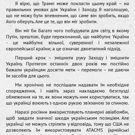
Я вірю, що Трамп може покласти цьому край – на
правильних умовах для України і Заходу. Я наголошую,
що не можу бути впевненим, що саме він зробить, якщо
його оберуть. Але це те, що він міг зробити.
Він міг би багато чого побудувати для світу, в якому
Путін, зрештою, буде переконаний, що майбутнє України
- це майбутнє вільної, суверенної і незалежної
європейської країни; а це означає двоетапний підхід.
Перший крок – зміцнити руку Заходу і зміцнити
Україну. Протягом останніх двох років ми постійно
бажали українцям досягти мети – перемоги – не даючи
їм засобів для цього.
Ми хронічно не поспішали надавати їм необхідне
спорядження, і навіть зараз накладаємо безглузді
обмеження на те, як вони можуть ним користуватися, так
що українці воюють з одною рукою зв'язаною за спиною.
Наразі росіяни використовують планерні авіабомби,
щоб завдати значної шкоди українським позиціям. Але
українці не можуть стріляти у відповідь, тому що США не
дозволяють їм використовувати ATACMS (армійські