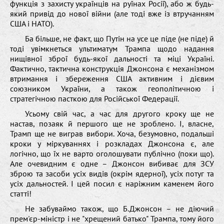
функція з захисту українців на руїнах Росії), або ж будь-
який привід до нової війни (але тоді вже із втручанням
США і НАТО).
Ба більше, не факт, що Путін на усе це піде (не піде) й
тоді увімкнеться ультиматум Трампа щодо надання
нищівної зброї будь-якої дальності та міці Україні.
Фактично, тактична конструкція Джонсона є механізмом
втримання і збереження США активним і дієвим
союзником України, а також геополітичною і
стратегічною пасткою для Російської Федерації.
Усьому свій час, а час для другого кроку ще не
настав, позаяк й першого ще не зроблено. І, власне,
Трамп ще не виграв вибори. Хоча, безумовно, подальші
кроки у міркуваннях і розкладах Джонсона є, але
логічно, що їх не варто оголошувати публічно (поки що).
Але очевидним є одне – Джонсон вибиває для ЗСУ
зброю та засоби усіх видів (окрім ядерної), усіх потуг та
усіх дальностей. І цей посил є наріжним каменем його
статті!
Не забуваймо також, що Б.Джонсон – не діючий
прем'єр-міністр і не "хрещений батько" Трампа, тому його