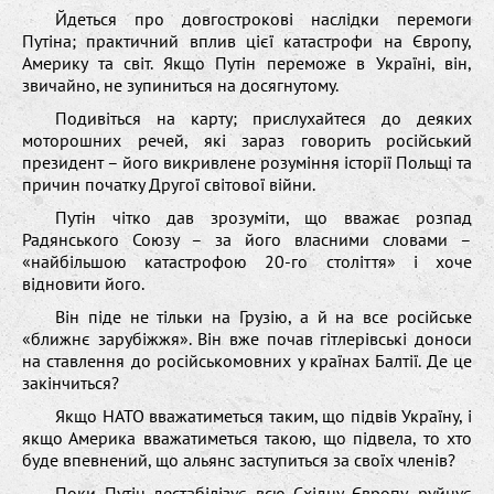
Йдеться про довгострокові наслідки перемоги
Путіна; практичний вплив цієї катастрофи на Європу,
Америку та світ. Якщо Путін переможе в Україні, він,
звичайно, не зупиниться на досягнутому.
Подивіться на карту; прислухайтеся до деяких
моторошних речей, які зараз говорить російський
президент – його викривлене розуміння історії Польщі та
причин початку Другої світової війни.
Путін чітко дав зрозуміти, що вважає розпад
Радянського Союзу – за його власними словами –
«найбільшою катастрофою 20-го століття» і хоче
відновити його.
Він піде не тільки на Грузію, а й на все російське
«ближнє зарубіжжя». Він вже почав гітлерівські доноси
на ставлення до російськомовних у країнах Балтії. Де це
закінчиться?
Якщо НАТО вважатиметься таким, що підвів Україну, і
якщо Америка вважатиметься такою, що підвела, то хто
буде впевнений, що альянс заступиться за своїх членів?
Поки Путін дестабілізує всю Східну Європу, руйнує