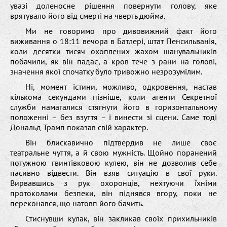
увазі доленосне рішення повернути голову, яке
врятувало його від смерті на чверть дюйма.
Ми не говоримо про дивовижний факт його
виживання о 18:11 вечора в Батлері, штат Пенсильванія,
коли десятки тисяч охоплених жахом шанувальників
побачили, як він падає, а кров тече з рани на голові,
значення якої спочатку було тривожно незрозумілим.
Ні, момент істини, можливо, одкровення, настав
кількома секундами пізніше, коли агенти Секретної
служби намагалися стягнути його в горизонтальному
положенні – без взуття – і винести зі сцени. Саме тоді
Дональд Трамп показав свій характер.
Він блискавично підтвердив не лише своє
театральне чуття, а й свою мужність. Щойно поранений
потужною гвинтівковою кулею, він не дозволив себе
пасивно відвести. Він взяв ситуацію в свої руки.
Вирвавшись з рук охоронців, нехтуючи їхніми
протоколами безпеки, він піднявся вгору, поки не
переконався, що натовп його бачить.
Стиснувши кулак, він закликав своїх прихильників