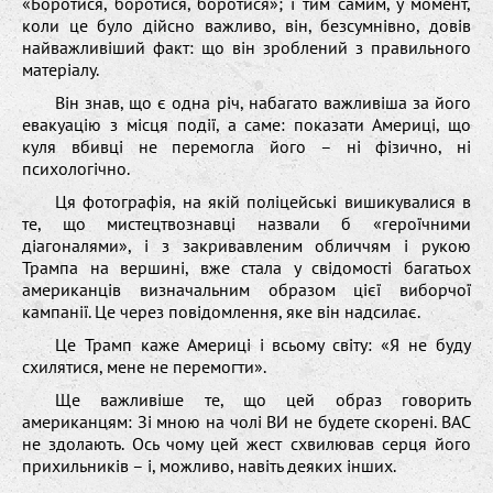
«Боротися, боротися, боротися»; і тим самим, у момент,
коли це було дійсно важливо, він, безсумнівно, довів
найважливіший факт: що він зроблений з правильного
матеріалу.
Він знав, що є одна річ, набагато важливіша за його
евакуацію з місця події, а саме: показати Америці, що
куля вбивці не перемогла його – ні фізично, ні
психологічно.
Ця фотографія, на якій поліцейські вишикувалися в
те, що мистецтвознавці назвали б «героїчними
діагоналями», і з закривавленим обличчям і рукою
Трампа на вершині, вже стала у свідомості багатьох
американців визначальним образом цієї виборчої
кампанії. Це через повідомлення, яке він надсилає.
Це Трамп каже Америці і всьому світу: «Я не буду
схилятися, мене не перемогти».
Ще важливіше те, що цей образ говорить
американцям: Зі мною на чолі ВИ не будете скорені. ВАС
не здолають. Ось чому цей жест схвилював серця його
прихильників – і, можливо, навіть деяких інших.