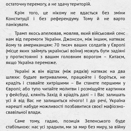
остаточну перемогу, а не здачу територій.
Крім того, це нікому не вдасться без зміни
Конституції і без референдуму. Тому й не варто
панікувати.
Трамп якось апелював, мовляв, який військовий сенс
нам від перемоги України. Джонсон, між іншим, натякає
йому та американцям: 70 тисяч ваших солдатів у Європі
(місце яких займуть українські воїни) можуть бути задіяні
у протистоянні з вашим головним ворогом – Китаєм,
якщо Україна переможе.
Україні ж він відтак (між рядків) натякає на два
шляхи: будьте витривалими, працюйте і боріться, не
крадіть і ставайте хитрішими – Ви станете першими у
Європі; або тупо читайте молитви і розміщуйте картинки
у фейсбуці, кляніть Захід й крадіть далі – і Вас залишать
усі й від Вас не залишиться нічого! І до речі, Україна
нарешті набуде можливості позбавитися своєї мафіозно-
свавільної влади.
Саме тому, гадаю, позиція Зеленського буде
стабільною: нас усі зрадили, ми за мир без миру, за війну