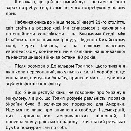
Я вважаю, що цей незламний дух – це саме те, чого
зараз потребує світ, і саме те, чого потребують у Білому
домі.
Наближаючись до кінця першої чверті 21-го століття,
світ стоїть на роздоріжжі. Ми стикаємося з жахливими
потенційними конфліктами – на Близькому Сході, між
Ізраїлем та поплічниками Ірану; у Південно-Китайському
морі, через Тайвань; а на нашому власному
європейському континенті ми є свідками найкривавішої
та найстрашнішої війни за останні 80 років.
Після розмови з Дональдом Трампом цього тижня я
як ніколи переконаний, що у нього є сила і хоробрість це
виправити, врятувати Україну, принести мир – і зупинити
згубну інфекцію конфлікту.
Що б інші республіканці не говорили про Україну в
минулому, я вірю, що Трамп розуміє реальність: поразка
України була б величезною поразкою для Америки.
Йдеться не лише про зникнення свободи і демократії,
цих кардинальних американських цінностей, і
поневолення українського народу – хоча такий результат
був би похмурим сам по собі.