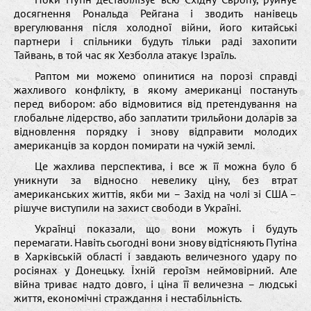
досягнення Рональда Рейгана і зводить нанівець
врегулювання після холодної війни, його китайські
партнери і спільники будуть тільки раді захопити
Тайвань, в той час як Хезболла атакує Ізраїль.
Раптом ми можемо опинитися на порозі справді
жахливого конфлікту, в якому американці постануть
перед вибором: або відмовитися від претендування на
глобальне лідерство, або заплатити трильйони доларів за
відновлення порядку і знову відправити молодих
американців за кордон помирати на чужій землі.
Це жахлива перспектива, і все ж її можна було б
уникнути за відносно невелику ціну, без втрат
американських життів, якби ми – Захід на чолі зі США –
рішуче виступили на захист свободи в Україні.
Українці показали, що вони можуть і будуть
перемагати. Навіть сьогодні вони знову відтісняють Путіна
в Харківській області і завдають величезного удару по
росіянах у Донецьку. Їхній героїзм неймовірний. Але
війна триває надто довго, і ціна її величезна – людські
життя, економічні страждання і нестабільність.