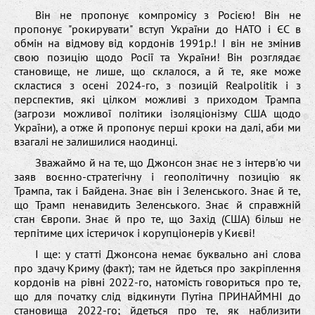
Він не пропонує компромісу з Росією! Він не
пропонує "рокирувати" вступ України до НАТО і ЄС в
обмін на відмову від кордонів 1991р.! І він не змінив
свою позицію щодо Росії та України! Він розглядає
становище, не лише, що склалося, а й те, яке може
скластися з осені 2024-го, з позицій Realpolitik і з
перспектив, які цілком можливі з приходом Трампа
(загрози можливої політики ізоляціонізму США щодо
України), а отже й пропонує перші кроки на далі, аби ми
взагалі не залишилися наодинці.
Зважаймо й на те, що Джонсон знає не з інтерв'ю чи
заяв воєнно-стратегічну і геополітичну позицію як
Трампа, так і Байдена. Знає він і Зеленського. Знає й те,
що Трамп ненавидить Зеленського. Знає й справжній
стан Європи. Знає й про те, що Захід (США) більш не
терпітиме цих істеричок і корупціонерів у Києві!
І ще: у статті Джонсона немає буквально ані слова
про здачу Криму (факт); там не йдеться про закріплення
кордонів на рівні 2022-го, натомість говориться про те,
що для початку слід відкинути Путіна ПРИНАЙМНІ до
становища 2022-го; йдеться про те, як наблизити