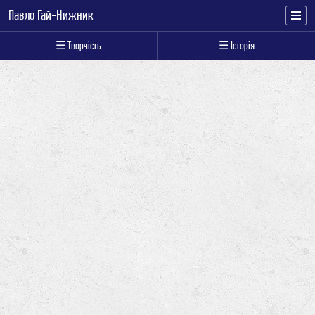
Павло Гай-Нижник
☰ Творчість
☰ Історія