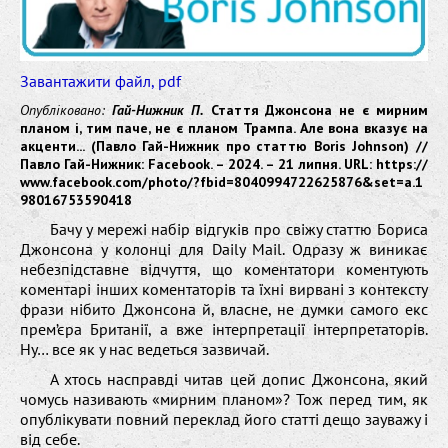
Завантажити файл, pdf
Опубліковано:
Гай-Нижник П.
Стаття Джонсона не є мирним
планом і, тим паче, не є планом Трампа. Але вона вказує на
акценти... (Павло Гай-Нижник про статтю Boris Johnson) //
Павло Гай-Нижник: Facebook. – 2024. – 21 липня.
URL: https://
www.facebook.com/photo/?fbid=8040994722625876&set=a.1
98016753590418
Бачу у мережі набір відгуків про свіжу статтю Бориса
Джонсона у колонці для Daily Mail. Одразу ж виникає
небезпідставне відчуття, що коментатори коментують
коментарі інших коментаторів та їхні вирвані з контексту
фрази нібито Джонсона й, власне, не думки самого екс
прем’єра Британії, а вже інтерпретації інтерпретаторів.
Ну… все як у нас ведеться зазвичай.
А хтось насправді читав цей допис Джонсона, який
чомусь називають «мирним планом»? Тож перед тим, як
опублікувати повний переклад його статті дещо зауважу і
від себе.