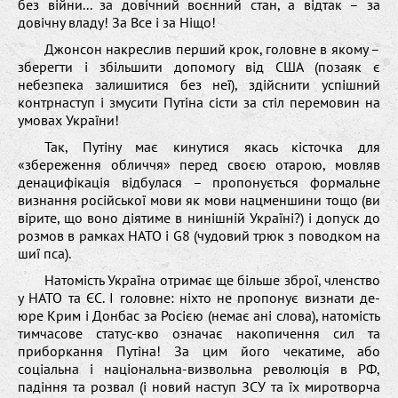
без війни... за довічний воєнний стан, а відтак – за
довічну владу! За Все і за Ніщо!
Джонсон накреслив перший крок, головне в якому –
зберегти і збільшити допомогу від США (позаяк є
небезпека залишитися без неї), здійснити успішний
контрнаступ і змусити Путіна сісти за стіл перемовин на
умовах України!
Так, Путіну має кинутися якась кісточка для
«збереження обличчя» перед своєю отарою, мовляв
денацифікація відбулася – пропонується формальне
визнання російської мови як мови нацменшини тощо (ви
вірите, що воно діятиме в нинішній Україні?) і допуск до
розмов в рамках НАТО і G8 (чудовий трюк з поводком на
шиї пса).
Натомість Україна отримає ще більше зброї, членство
у НАТО та ЄС. І головне: ніхто не пропонує визнати де-
юре Крим і Донбас за Росією (немає ані слова), натомість
тимчасове статус-кво означає накопичення сил та
приборкання Путіна! За цим його чекатиме, або
соціальна і національна-визвольна революція в РФ,
падіння та розвал (і новий наступ ЗСУ та їх миротворча