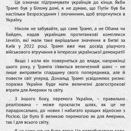
Це означає підтримувати українців до кінця. Якби
Трамп був у Білому домі, я не думаю, що Путін був би
настільки безрозсудним і злочинним, щоб вторгнутися в
Україну.
Ніколи не забувайте, що саме Трамп, а не Обама чи
Байден, надав українцям протитанкові комплекси
Javelin, які мали таке вирішальне значення в битві за
Київ у 2022 році. Трамп вже має досвід рішучого
військового втручання в інтересах української демократії
Якщо і коли він повернеться до влади, наприкінці
цього року, у Трампа з'явиться величезний шанс – не
лише виправити спадщину свого попередника, але й
повести світ уперед. Дональд Трамп усвідомлює ризик:
поразка України буде мати величезні довгострокові
втрати для Америки та світу.
З іншого боку, перемога України, – правильно
реалізована – може прокласти шлях, як це не
парадоксально, до нових і набагато кращих відносин з
Росією. Це було б великою перемогою як для Америки,
так і для всього світу.
Я не кажу, що це буде легко. Це потребуватиме сили.