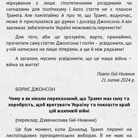
міркування є лише гіпотетичними роздумами чи
сигналами для політикуму і його стаття не є планом
Трампа. Але пам'ятаймо й про те, що Трамп, водночас,
може й прислухатися до думки і досвіду Джонсона. А він
закликає забезпечити Україні можливість перемогти!
Для того, аби це зрозуміти, варто, принаймні,
прочитати саму статтю Джонсона і потім – усвідомити, що
у ній написано не лише літерами, а ще й між рядками!
А загалом, мусимо усвідомити, що це наша війна –
війна за життя!
Павло Гай-Нижник
21 липня 2024 р.
БОРИС ДЖОНСОН
Чому я як ніколи переконаний, що Трамп має силу та
хоробрість, щоб врятувати Україну та покласти край
цій жахливій війні
(переклад: Дзвенислава Гай-Нижник)
Це був момент, коли Дональд Трамп переміг на
листопадових президентських виборах. Я не маю на