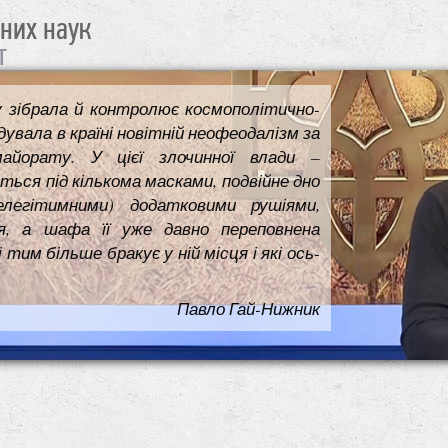
чних наук
т
у зібрала й контролює космополітично-
увала в країні новітній неофеодалізм за
майорату. У цієї злочинної влади –
ться під кількома масками, подвійне дно
елегітимними) додатковими рушіями,
я, а шафа її уже давно переповнена
им більше бракує у ній місця і які ось-
Павло Гай-Нижник