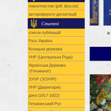
повнотекстові [pdf, djvu,rar]
автореферати дисертацій
Статті
список публікацій
Русь-Україна
Козацька держава
УНР (Центральна Рада)
Українська Держава
(Гетьманат)
ЗУНР (ЗОУНР)
УНР (Директорія)
діячі (1917-1922)
Гетьманський Рух