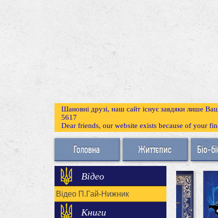
Шановні друзі, наш сайт існує завдяки лише Ваш
5617
Dear friends, our website exists because of your f
Головна
Життєпис
Біо-бі
Відео
Відео П.Гай-Нижник
Книги