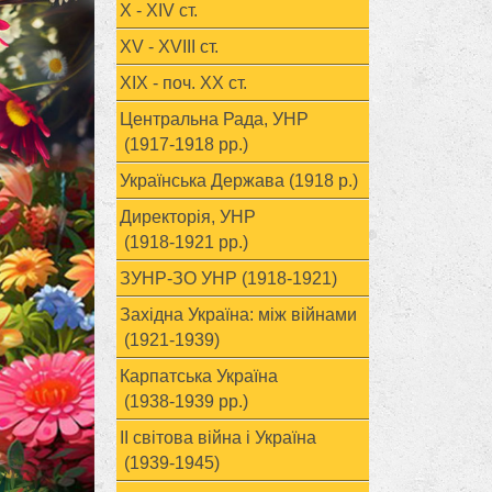
X - XIV ст.
XV - XVIII ст.
ХІХ - поч. ХХ ст.
Центральна Рада, УНР
(1917-1918 рр.)
Українська Держава (1918 р.)
Директорія, УНР
(1918-1921 рр.)
ЗУНР-ЗО УНР (1918-1921)
Західна Україна: між війнами
(1921-1939)
Карпатська Україна
(1938-1939 рр.)
ІІ світова війна і Україна
(1939-1945)