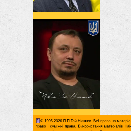
© 1995-2026 П.П.Гай-Нижник. Всі права на матеріал
право і суміжні права. Використання матерiалiв H
письмової згоди власника сайту. Для iнтернет-ви
гіперпосилання повинні міститися виключно в першом
іs