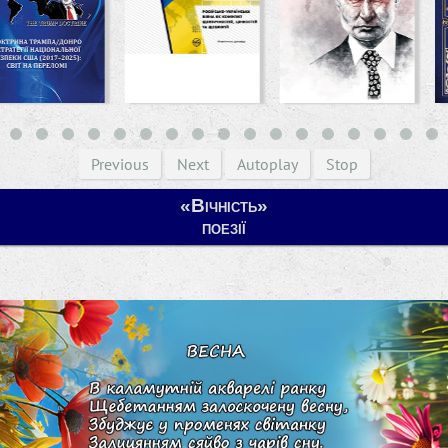
Previous
Next
Autoplay
Stop
«Вічність»
поезії