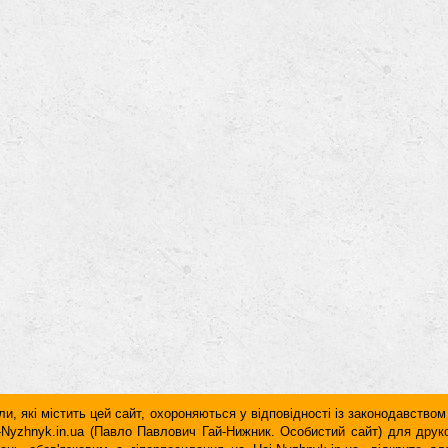
и, які містить цей сайт, охороняються у відповідності із законодавством
ai-Nyzhnyk.in.ua (Павло Павлович Гай-Нижник. Особистий сайт) для дру
дань обов'язковим є гiперпосилання на Hai-Nyzhnyk.in.ua, відкрите 
у чи в другому абзаці тексту.