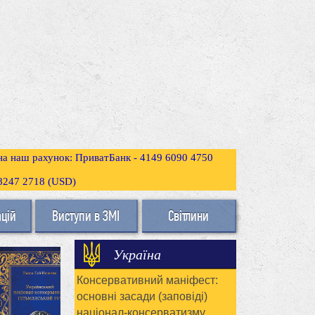
 на наш рахунок: ПриватБанк - 4149 6090 4750
3 8247 2718 (USD)
ацій
Виступи в ЗМІ
Світлини
Україна
Консервативний маніфест:
основні засади (заповіді)
націонал-консерватизму