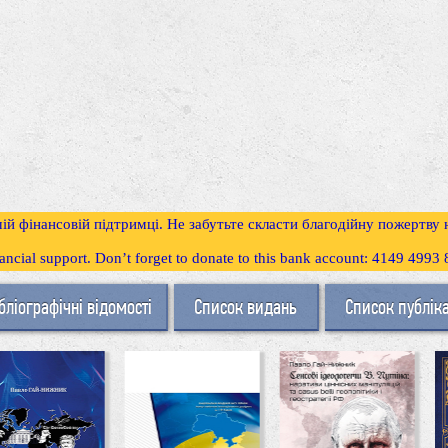
ій фінансовій підтримці. Не забутьте скласти благодійну пожертву
inancial support. Don’t forget to donate to this bank account: 4149 499
бліографічні відомості
Список видань
Список публік