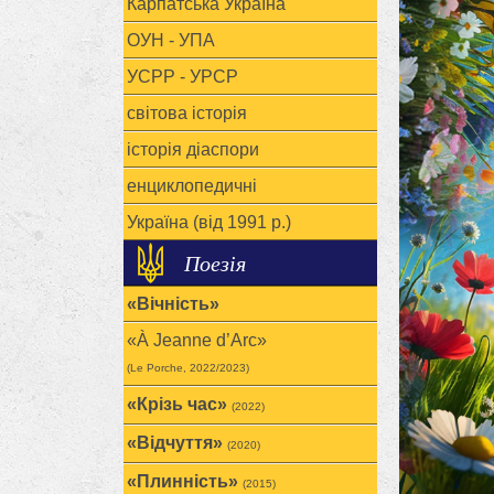
Карпатська Україна
ОУН - УПА
УСРР - УРСР
світова історія
історія діаспори
енциклопедичні
Україна (від 1991 р.)
Поезія
«Вічність»
«À Jeanne d’Arc»
(Le Porche, 2022/2023)
«Крізь час»
(2022)
«Відчуття»
(2020)
«Плинність»
(2015)