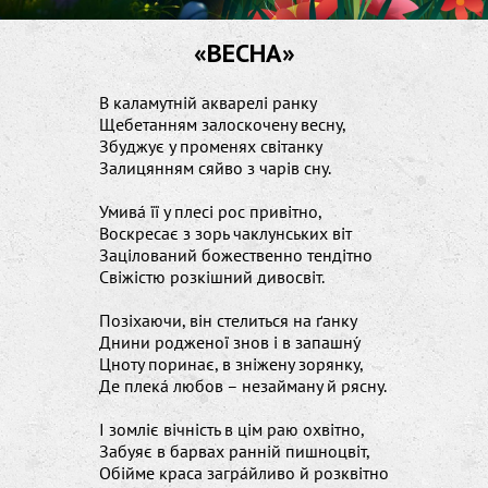
«ВЕСНА»
В каламутній акварелі ранку

Щебетанням залоскочену весну,

Збуджує у променях світанку

Залицянням сяйво з чарів сну.

Умива́ її у плесі рос привітно,

Воскресає з зорь чаклунських віт

Зацілований божественно тендітно

Свіжістю розкішний дивосвіт.

Позіхаючи, він стелиться на ґанку

Днини родженої знов і в запашну́

Цноту поринає, в зніжену зорянку,

Де плека́ любов – незайману й рясну.

І зомліє вічність в цім раю охвітно,

Забуяє в барвах ранній пишноцвіт,

Обійме краса загра́йливо й розквітно
