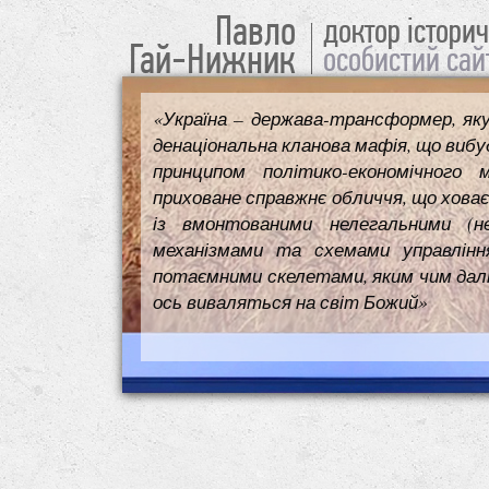
Павло
доктор істори
Гай-Нижник
особистий сай
«Україна – держава-трансформер, як
денаціональна кланова мафія, що вибуд
принципом політико-економічного 
приховане справжнє обличчя, що ховає
із вмонтованими нелегальними (н
механізмами та схемами управлінн
потаємними скелетами, яким чим далі т
ось виваляться на світ Божий»