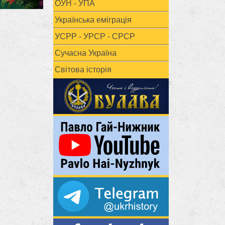
ОУН - УПА
Українська еміграція
УСРР - УРСР - СРСР
Сучасна Україна
Світова історія