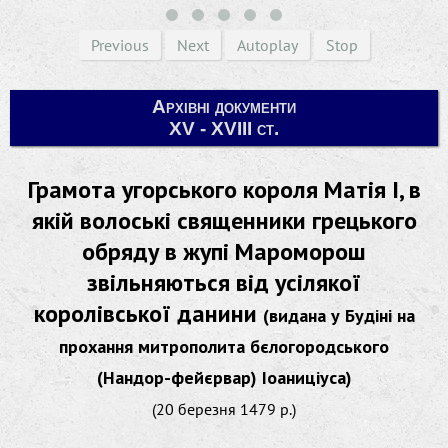
Previous
Next
Autoplay
Stop
Архівні документи
XV - XVIII ст.
Грамота угорського короля Матія І, в
якій волоські священники грецького
обряду в жупі Мароморош
звільняються від усілякої
королівської данини
(видана у Будіні на
прохання митрополита бєлогородського
(Нандор-фейєрвар) Іоаниціуса)
(20 березня 1479 р.)