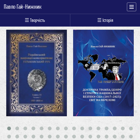
Павло Гай-Нижник
☰ Творчість
☰ Історія