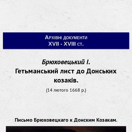
Архівні документи
XVII - XVIII ст.
Брюховецький І.
Гетьманський лист до Донських
козаків.
(14 лютого 1668 р.)
Письмо Брюховецкаго к Донским Козакам.