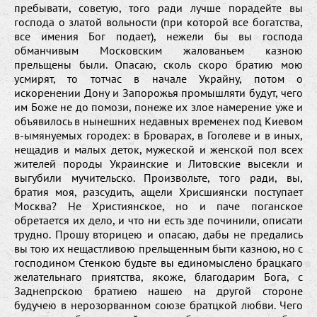
пребывати, советую, того ради лучше порадейте вы
господа о златой вольности (при которой все богатства,
все имения Бог подает), нежели бы вы господа
обманчивым Московским жалованьем казною
прельщены были. Опасаю, сколь скоро братию мою
усмирят, то тотчас в начале Украйну, потом о
искоренении Дону и Запорожья промышляти будут, чего
им Боже не до помози, понеже их злое намерение уже и
объявилось в нынешних недавных временех под Киевом
в-ымянуемых городех: в Броварах, в Гоголеве и в иных,
нещадив и малых деток, мужеской и женской пол всех
жителей породы Украинские и Литовские высекли и
выгубили мучительско. Произвольте, того ради, вы,
братия моя, разсудить, ащели Хрисшиянски поступает
Москва? Не Християнское, но и паче поганское
обретается их дело, и что ни есть зде починили, описати
трудно. Прошу вторицею и опасаю, дабы не предались
вы тою их нещастливою прельщенным быти казною, но с
господином Стенкою будьте вы единомыслено брацкаго
желательнаго приятства, якоже, благодарим Бога, с
Заднепрскою братиею нашею на другой стороне
будучею в нерозорванном союзе братцкой любви. Чего