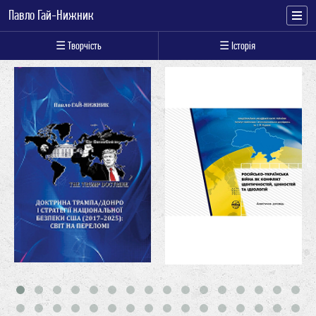
Павло Гай-Нижник
☰ Творчість
☰ Історія