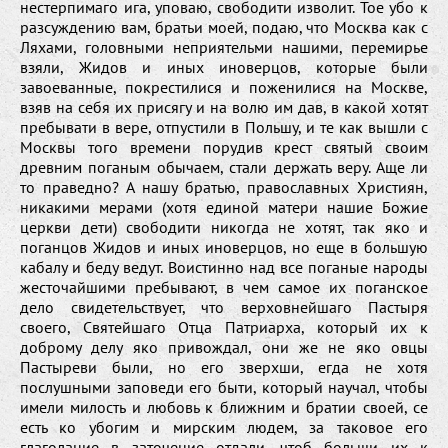
нестерпимаго ига, уповаю, свободити изволит. Тое убо к
разсуждению вам, братьи моей, подаю, что Москва как с
Ляхами, головными неприятельми нашими, перемирье
взяли, Жидов и иных иноверцов, которые были
завоеванные, покрестилися и поженилися на Москве,
взяв на себя их присягу и на волю им дав, в какой хотят
пребывати в вере, отпустили в Польшу, и те как вышли с
Москвы того времени порудив крест святый своим
древним поганым обычаем, стали держать веру. Аще ли
то праведно? А нашу братью, православных Християн,
никакими мерами (хотя единой матери нашие Божие
церкви дети) свободити никогда не хотят, так яко и
поганцов Жидов и иных иноверцов, но еще в большую
кабалу и беду ведут. Воистинно над все поганые народы
жесточайшими пребывают, в чем самое их поганское
дело свидетельствует, что верховнейшаго Пастыря
своего, Святейшаго Отца Патриарха, который их к
доброму делу яко привождал, они же не яко овцы
Пастыреви были, но его зверхши, егда не хотя
послушными заповеди его быти, который научал, чтобы
имели милость и любовь к ближним и братии своей, се
есть ко убогим и мирским людем, за таковое его
глаголание в заточение отдали, чтоб больши их к