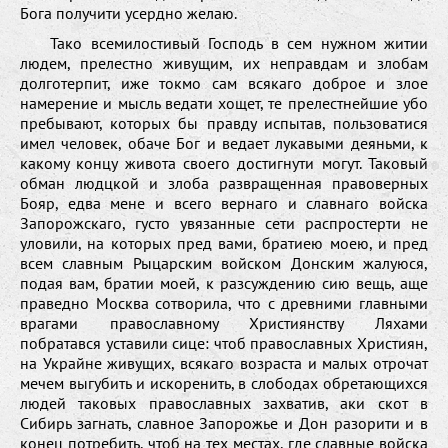
Бога получити усердно желаю.
Тако всемилостивый Господь в сем нужном житии
людем, прелестно живущим, их неправдам и злобам
долготерпит, иже токмо сам всякаго доброе и злое
намерение и мысль ведати хощет, те прелестнейшие убо
пребывают, которых бы правду испытав, пользоватися
имел человек, обаче Бог и ведает лукавыми деяньми, к
какому концу живота своего достигнути могут. Таковый
обман людцкой и злоба развращенная правоверных
Бояр, едва мене и всего вернаго и славнаго войска
Запорожскаго, густо увязанные сети распростерти не
уловили, на которых пред вами, братиею моею, и пред
всем славным Рыцарским войском Донским жалуюся,
подая вам, братии моей, к разсуждению сию вещь, аще
праведно Москва сотворила, что с древними главными
врагами православному Християнству Ляхами
побратався уставили сице: чтоб православных Християн,
на Украйне живущих, всякаго возраста и малых отрочат
мечем выгубить и искоренить, в слободах обретающихся
людей таковых православных захватив, аки скот в
Сибирь загнать, славное Запорожье и Дон разорити и в
конец потребить, чтоб на тех местах, где славные войска