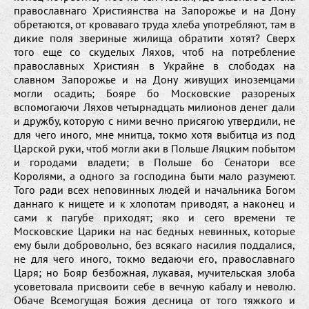
православнаго Християнства на Запорожье и на Дону
обретаются, от кроваваго труда хлеба употребляют, там в
дикие поля звериные жилища обратити хотят? Сверх
того еще со скуделых Ляхов, чтоб на потребление
православных Християн в Украйне в слободах на
славном Запорожье и на Дону живущих иноземцами
могли осадить; Бояре бо Московские разореных
вспомогаючи Ляхов четырнадцать милионов денег дали
и дружбу, которую с ними вечно присягою утвердили, не
для чего иного, мне мнитца, токмо хотя выбитца из под
Царской руки, чтоб могли аки в Польше Ляцким побытом
и городами владети; в Польше бо Сенатори все
Королями, а одного за господина быти мало разумеют.
Того ради всех неповинных людей и начальника Богом
даннаго к нищете и к хлопотам приводят, а наконец и
сами к пагубе приходят; яко и сего времени те
Московские Царики на нас бедных невинных, которые
ему были добровольно, без всякаго насилия поддалися,
не для чего иного, токмо ведаючи его, православнаго
Царя; но Бояр безбожная, лукавая, мучительская злоба
усоветовала присвоити себе в вечную кабалу и неволю.
Обаче Всемогущая Божия десница от того тяжкого и