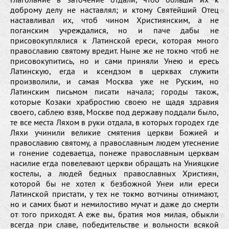
доброму делу не наставлял; и ктому Святейший Отец
наставливал их, чтоб чином Християнским, а не
поганским учреждалися, но и паче дабы не
присовокуплялися к Латинской ереси, которая много
православию святому вредит. Ныне же не токмо чтоб не
присовокупитись, но и сами приняли Унею и ересь
Латинскую, егда и ксендзом в церквах служити
произволили, и самая Москва уже не Руским, но
Латинским письмом писати начала; городы також,
которые Козаки храбростию своею не щадя здравия
своего, саблею взяв, Москве под державу поддали было,
те все места Ляхом в руки отдала, в которых городех где
Ляхи учинили великие смятения церкви Божией и
православию святому, а православным людем утеснение
и гонение содеваетца, понеже православным церквам
насилие егда повелевают церкви обращать на Унияцкие
костелы, а людей бедных православных Християн,
которой бы не хотел к безбожной Унеи или ереси
Латинской пристати, у тех не токмо вотчины отнимают,
но и самих бьют и немилостиво мучат и даже до смерти
от того приходят. А еже вы, братия моя милая, обыкли
всегда при славе, победительстве и вольности всякой