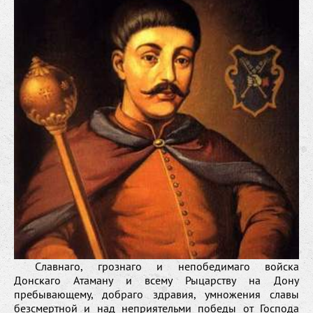
Славнаго, грознаго и непобедимаго войска
Донскаго Атаману и всему Рыцарству на Дону
пребывающему, добраго здравия, умножения славы
безсмертной и над неприятельми победы от Господа