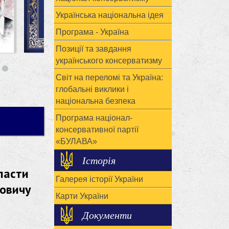
Українська національна ідея
Програма - Україна
Позиції та завдання
українського консерватизму
Світ на переломі та Україна:
глобальні виклики і
національна безпека
Програма націонал-
консервативної партії
«БУЛАВА»
Історія
ласти
Галерея історії України
йовичу
Карти України
Документи