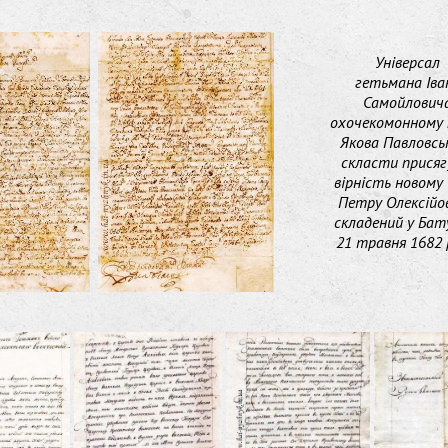
Універсал
гетьмана Іва
Самойлович
охочекомонному 
Якова Павловсь
скласти присяг
вірність новому
Петру Олексійо
складений у Бат
21 травня 1682 