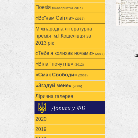
Поезія
(«Соборність» 2015)
«Воїнам Cвітла»
(2015)
Міжнародна літературна
премія ім.І.Кошелівця за
2013 рік
«Тебе я колихав ночами»
щ
(2013)
«Вілаґ почуттів»
(2012)
«Смак Свободи»
(2009)
«Згадуй мене»
(2006)
Лірична галерея
Дописи у ФБ
2020
2019