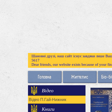
Шановні друзі, наш сайт існує завдяки лише Ваш
5617
Dear friends, our website exists because of your f
Головна
Життєпис
Біо-бі
Відео
Відео П.Гай-Нижник
Книги