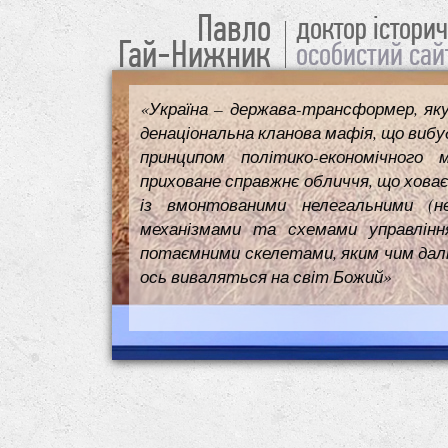
Павло
доктор істори
Гай-Нижник
особистий сай
«Україна – держава-трансформер, як
денаціональна кланова мафія, що вибуд
принципом політико-економічного 
приховане справжнє обличчя, що ховає
із вмонтованими нелегальними (н
механізмами та схемами управлінн
потаємними скелетами, яким чим далі т
ось виваляться на світ Божий»