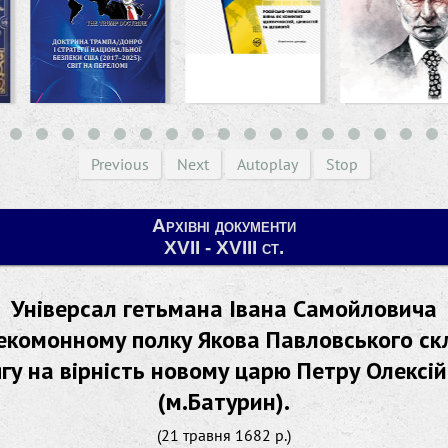
Previous
Next
Autoplay
Stop
Архівні документи
XVII - XVIII ст.
Універсал гетьмана Івана Самойловича
екомонному полку Якова Павловського ск
гу на вірність новому царю Петру Олексі
(м.Батурин).
(21 травня 1682 р.)