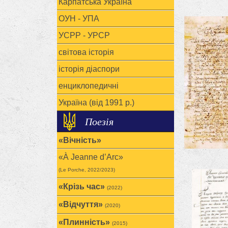
Карпатська Україна
ОУН - УПА
УСРР - УРСР
світова історія
історія діаспори
енциклопедичні
Україна (від 1991 р.)
Поезія
«Вічність»
«À Jeanne d’Arc»
(Le Porche, 2022/2023)
«Крізь час»
(2022)
«Відчуття»
(2020)
«Плинність»
(2015)