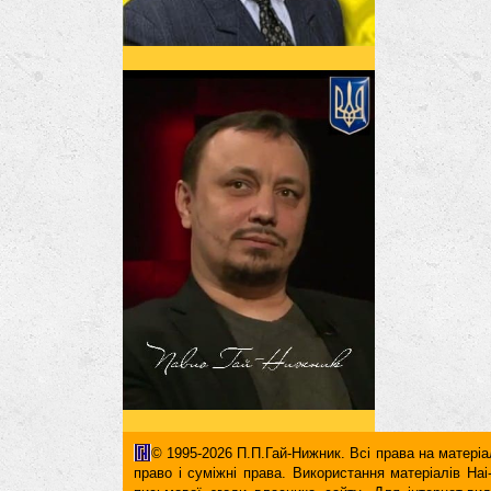
© 1995-2026 П.П.Гай-Нижник. Всі права на матеріал
право і суміжні права. Використання матерiалiв H
письмової згоди власника сайту. Для iнтернет-ви
гіперпосилання повинні міститися виключно в першом