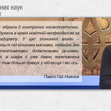
чних наук
т
у зібрала й контролює космополітично-
увала в країні новітній неофеодалізм за
майорату. У цієї злочинної влади –
ться під кількома масками, подвійне дно
елегітимними) додатковими рушіями,
я, а шафа її уже давно переповнена
им більше бракує у ній місця і які ось-
Павло Гай-Нижник