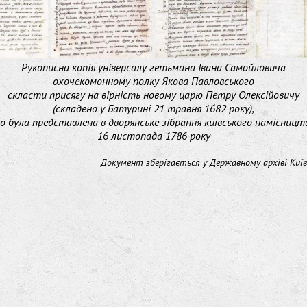
Рукописна копія універсалу гетьмана Івана Самойловича
охочекомонному полку Якова Павловського
скласти присягу на вірність новому царю Петру Олексійовичу
(складено у Батурині 21 травня 1682 року),
о була представлена в дворянське зібрання київського намісницт
16 листопада 1786 року
Документ зберігається у Державному архіві Київ