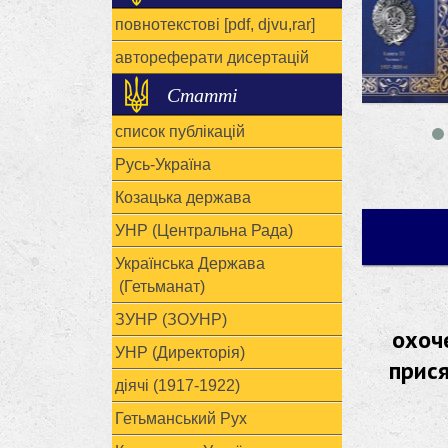
повнотекстові [pdf, djvu,rar]
автореферати дисертацій
Статті
список публікацій
Русь-Україна
Козацька держава
УНР (Центральна Рада)
Українська Держава
(Гетьманат)
ЗУНР (ЗОУНР)
охоч
УНР (Директорія)
прися
діячі (1917-1922)
Гетьманський Рух