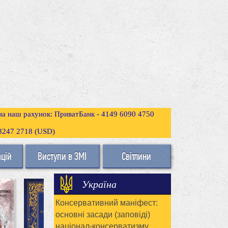
 на наш рахунок: ПриватБанк - 4149 6090 4750
3 8247 2718 (USD)
ацій
Виступи в ЗМІ
Світлини
Україна
Консервативний маніфест:
основні засади (заповіді)
націонал-консерватизму