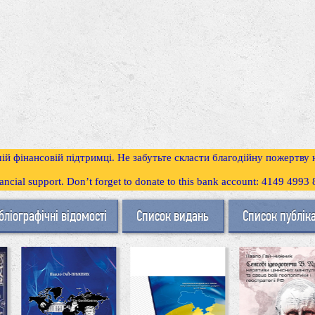
ій фінансовій підтримці. Не забутьте скласти благодійну пожертву
inancial support. Don’t forget to donate to this bank account: 4149 499
бліографічні відомості
Список видань
Список публік