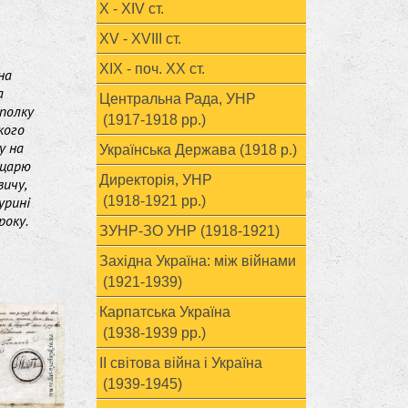
X - XIV ст.
XV - XVIII ст.
ХІХ - поч. ХХ ст.
на
а
Центральна Рада, УНР
полку
(1917-1918 рр.)
кого
у на
Українська Держава (1918 р.)
 царю
Директорія, УНР
вичу,
урині
(1918-1921 рр.)
року.
ЗУНР-ЗО УНР (1918-1921)
Західна Україна: між війнами
(1921-1939)
Карпатська Україна
(1938-1939 рр.)
ІІ світова війна і Україна
(1939-1945)