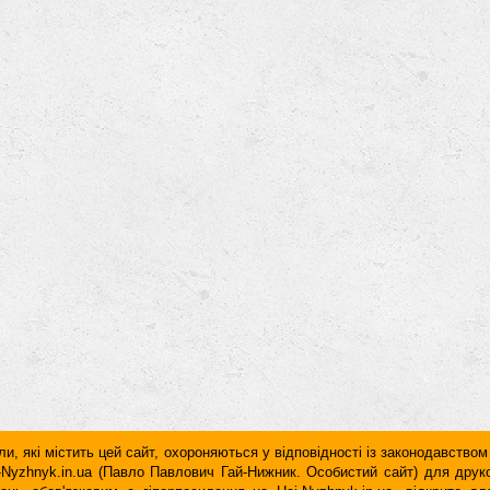
и, які містить цей сайт, охороняються у відповідності із законодавством
ai-Nyzhnyk.in.ua (Павло Павлович Гай-Нижник. Особистий сайт) для дру
дань обов'язковим є гiперпосилання на Hai-Nyzhnyk.in.ua, відкрите 
у чи в другому абзаці тексту.