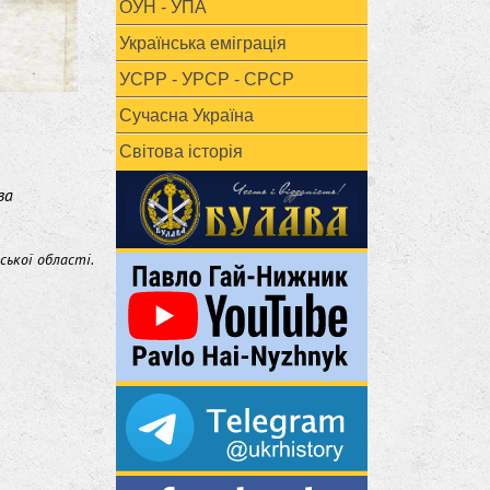
ОУН - УПА
Українська еміграція
УСРР - УРСР - СРСР
Сучасна Україна
Світова історія
ва
ської області.