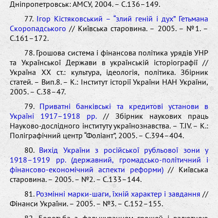
Дніпропетровськ: АМСУ, 2004. – С.136–149.
77.
Ігор Кістяковський – “злий геній і дух” Гетьмана
Скоропадського
// Київська старовина. – 2005. – №1. –
С.161–172.
78. Грошова система і фінансова політика урядів УНР
та Української Держави в українській історіографії //
Україна ХХ ст.: культура, ідеологія, політика. Збірник
статей. – Вип.8. – К.: Інститут історії України НАН України,
2005. – С.38–47.
79.
Приватні банківські та кредитові установи в
Україні 1917–1918 рр.
// Збірник наукових праць
Науково-дослідного інституту українознавства. – Т.IV. – К.:
Поліграфічний центр “Фоліант”, 2005. – С.394–404.
80.
Вихід України з російської рубльової зони у
1918–1919 рр. (державний, громадсько-політичний і
фінансово-економічний аспекти реформи)
// Київська
старовина. – 2005. – №2. – С.133–144.
81.
Розмінні марки-шаги, їхній характер і завдання
//
Фінанси України. – 2005. – №3. – С.152–155.
82. Боротьба з фальшуванням грошей і валютною