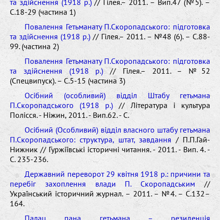
та здійснення (1918 р.)
// Гілея.– 2011. – Вип.47 (№5). –
С.18-29 (частина 1)
Повалення Гетьманату П.Скоропадського: підготовка
та здійснення (1918 р.)
// Гілея.– 2011. – №48 (6). – С.88-
99. (частина 2)
Повалення Гетьманату П.Скоропадського: підготовка
та здійснення (1918 р.)
// Гілея.– 2011. – №52
(Спецвипуск). – С.5-15 (частина 3)
Осібний (особливий) відділ Штабу гетьмана
П.Скоропадського (1918 р.)
// Література і культура
Полісся. - Ніжин, 2011. - Вип.62. - С.
Осібний (Особливий) відділ власного штабу гетьмана
П.Скоропадського: структура, штат, завдання
/ П.П.Гай-
Нижник // Гуржіївські історичні читання. - 2011. - Вип. 4. -
С. 235-236.
Державний переворот 29 квітня 1918 р.: причини та
перебіг захоплення влади П. Скоропадським
//
Український історичний журнал. – 2011. – №4. – С.132–
164.
Палац пана гетьмана – резиденція