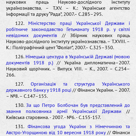
наукових праць Науково-дослідного інституту
українознавства. – Т.XV. – К.: Українське агентство
інформації та друку “Рада”, 2007.– C.285–295.
122.
Міністерство праці Української Держави і
робітниче законодавство Гетьманату 1918 р. у світлі
невідомих документів
// Збірник наукових праць
Науково-дослідного інституту українознавства. – Т.XVІІІ. –
К.: Поліграфічний цент “Фоліат”, 2007.– C.325–350.
126.
Німецька цензура в Українській Державі (мовою
документів 1918 р.)
// Україна дипломатична–2007.
Науковий щорічник. – Випуск VIІІ. – К., 2007. – С.254–
266.
127.
Організація та структура Українського
державного банку у 1918 році
// Фінанси України. – 2007.
– №8. – C.147–155.
130.
За що Петро Болбочан був представлений до
звання полковника армії Української Держави
//
Київська старовина. - 2007. - №6. - С.155-157.
131.
Фінансова угода України з Німеччиною та
Австро-Угорщиною від 10 вересня 1918 року
// Фінанси