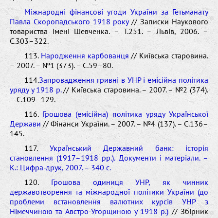
Міжнародні фінансові угоди України за Гетьманату
Павла Скоропадського 1918 року
// Записки Наукового
товариства імені Шевченка. – Т.251. – Львів, 2006. –
С.303–322.
113.
Народження карбованця
// Київська старовина.
– 2007. – №1 (373). – С.59–80.
114.
Запровадження гривні в УНР і емісійна політика
уряду у 1918 р.
// Київська старовина. – 2007. – №2 (374).
– С.109–129.
116.
Грошова (емісійна) політика уряду Української
Держави
// Фінанси України. – 2007. – №4 (137). – С.136–
145.
117.
Український Державний банк: історія
становлення (1917–1918 рр.). Документи і матеріали. –
К.: Цифра-друк, 2007. – 340 с.
120.
Грошова одиниця УНР, як чинник
державотворення та міжнародної політики України (до
проблеми встановлення валютних курсів УНР з
Німеччиною та Австро-Угорщиною у 1918 р.)
// Збірник