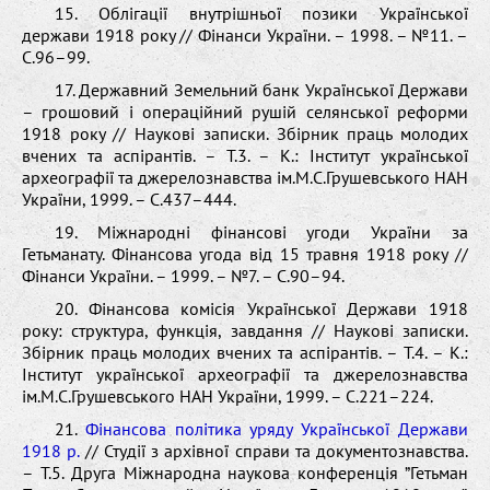
15. Облігації внутрішньої позики Української
держави 1918 року // Фінанси України. – 1998. – №11. –
С.96–99.
17. Державний Земельний банк Української Держави
– грошовий і операційний рушій селянської реформи
1918 року // Наукові записки. Збірник праць молодих
вчених та аспірантів. – Т.3. – К.: Інститут української
археографії та джерелознавства ім.М.С.Грушевського НАН
України, 1999. – С.437–444.
19. Міжнародні фінансові угоди України за
Гетьманату. Фінансова угода від 15 травня 1918 року //
Фінанси України. – 1999. – №7. – С.90–94.
20. Фінансова комісія Української Держави 1918
року: структура, функція, завдання // Наукові записки.
Збірник праць молодих вчених та аспірантів. – Т.4. – К.:
Інститут української археографії та джерелознавства
ім.М.С.Грушевського НАН України, 1999. – С.221–224.
21.
Фінансова політика уряду Української Держави
1918 р.
// Студії з архівної справи та документознавства.
– Т.5. Друга Міжнародна наукова конференція ”Гетьман