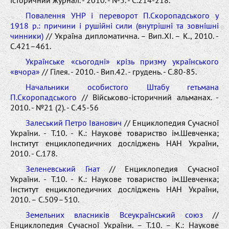
Повалення УНР і переворот П.Скоропадського у
1918 р.: причини і рушійні сили (внутрішні та зовнішні
чинники)
// Україна дипломатична. – Вип.ХІ. – К., 2010. -
С.421–461.
Українське «сьогодні» крізь призму українського
«вчора»
// Гілея. - 2010. - Вип.42. - грудень. - С.80-85.
Начальники особистого Штабу гетьмана
П.Скоропадського
// Військово-історичний альманах. -
2010. - №21 (2). - С.45-56
Залеський Петро Іванович
// Енциклопедия Сучасної
України. - Т.10. - К.: Наукове товариство ім.Шевченка;
Інститут енциклопедичних досліджень НАН України,
2010. - C.178.
Зеленевський Гнат
// Енциклопедия Сучасної
України. - Т.10. - К.: Наукове товариство ім.Шевченка;
Інститут енциклопедичних досліджень НАН України,
2010. – С.509–510.
Земельних власників Всеукраїнський союз
//
Енциклопедия Сучасної України. – Т.10. – К.: Наукове